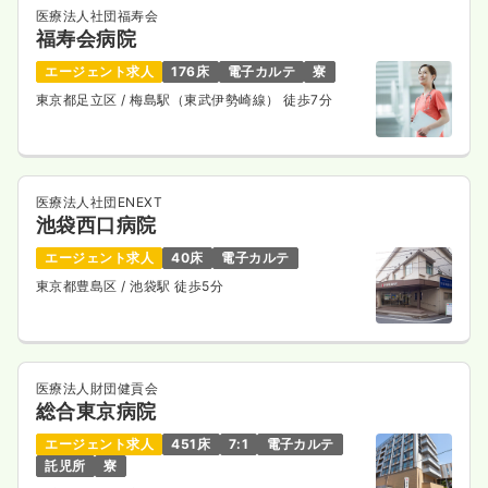
医療法人社団福寿会
福寿会病院
エージェント求人
176床
電子カルテ
寮
東京都足立区
/ 梅島駅（東武伊勢崎線） 徒歩7分
医療法人社団ENEXT
池袋西口病院
エージェント求人
40床
電子カルテ
東京都豊島区
/ 池袋駅 徒歩5分
医療法人財団健貢会
総合東京病院
エージェント求人
451床
7:1
電子カルテ
託児所
寮