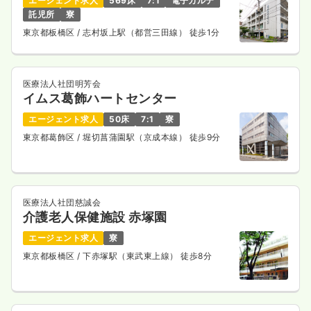
エージェント求人
569床
7:1
電子カルテ
給与
お問い合わせください
託児所
寮
時間
8:30～16:30
東京都板橋区
/ 志村坂上駅（都営三田線） 徒歩1分
日祝休み
オンコールあり
ブランク可
気になる
詳細を見る
医療法人社団明芳会
イムス葛飾ハートセンター
エージェント求人
50床
7:1
寮
東京都葛飾区
/ 堀切菖蒲園駅（京成本線） 徒歩9分
医療法人社団慈誠会
介護老人保健施設 赤塚園
エージェント求人
寮
東京都板橋区
/ 下赤塚駅（東武東上線） 徒歩8分