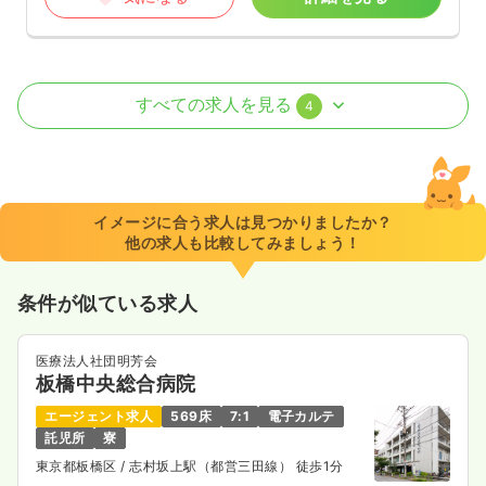
外来
一般病院
正・准看護師
すべての求人を見る
4
一時募集休止
日勤のみ（常勤）
375〜400
給与
万円
/年
※経験3年の例
イメージに合う求人は見つかりましたか？
時間
8:30～16:30
他の求人も比較してみましょう！
日祝休み
年間休日126日
ブランク可
月給26万円以上可
条件が似ている求人
気になる
詳細を見る
医療法人社団明芳会
板橋中央総合病院
一時募集休止
日勤のみ（パート）
エージェント求人
569床
7:1
電子カルテ
給与
お問い合わせください
託児所
寮
時間
8:30～16:30
東京都板橋区
/ 志村坂上駅（都営三田線） 徒歩1分
日祝休み
ブランク可