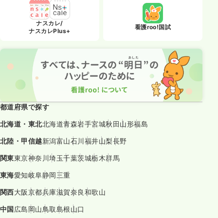
ナスカレ/
看護roo!国試
ナスカレPlus+
都道府県で探す
北海道・東北
北海道
青森
岩手
宮城
秋田
山形
福島
北陸・甲信越
新潟
富山
石川
福井
山梨
長野
関東
東京
神奈川
埼玉
千葉
茨城
栃木
群馬
東海
愛知
岐阜
静岡
三重
関西
大阪
京都
兵庫
滋賀
奈良
和歌山
中国
広島
岡山
鳥取
島根
山口