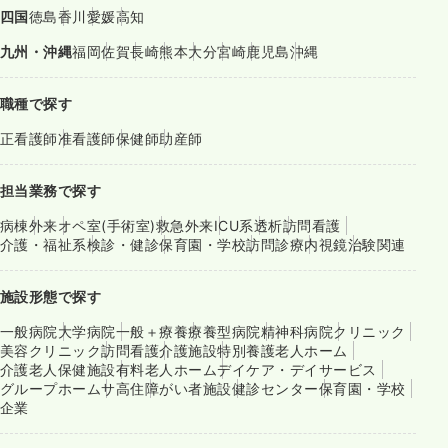
四国
徳島
香川
愛媛
高知
九州・沖縄
福岡
佐賀
長崎
熊本
大分
宮崎
鹿児島
沖縄
職種で探す
正看護師
准看護師
保健師
助産師
担当業務で探す
病棟
外来
オペ室(手術室)
救急外来
ICU系
透析
訪問看護
介護・福祉系
検診・健診
保育園・学校
訪問診療
内視鏡
治験関連
施設形態で探す
一般病院
大学病院
一般＋療養
療養型病院
精神科病院
クリニック
美容クリニック
訪問看護
介護施設
特別養護老人ホーム
介護老人保健施設
有料老人ホーム
デイケア・デイサービス
グループホーム
サ高住
障がい者施設
健診センター
保育園・学校
企業