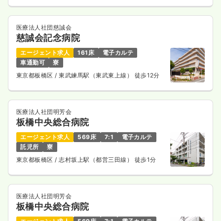
気になる
詳細を見る
医療法人社団慈誠会
慈誠会記念病院
エージェント求人
161床
電子カルテ
車通勤可
寮
訪問看護
一般病院
正看護師
東京都板橋区
/ 東武練馬駅（東武東上線） 徒歩12分
一時募集休止
日勤のみ（常勤）
375〜400
給与
万円
/年
医療法人社団明芳会
※経験3年の例
板橋中央総合病院
時間
8:30～16:30
エージェント求人
569床
7:1
電子カルテ
日祝休み
年間休日123日
4週8休以上
オンコールあり
託児所
寮
ブランク可
月給26万円以上可
東京都板橋区
/ 志村坂上駅（都営三田線） 徒歩1分
気になる
詳細を見る
医療法人社団明芳会
板橋中央総合病院
一時募集休止
日勤のみ（パート）