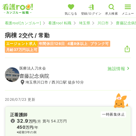
気になる
登録/ログイン
求人検索
メニュー
看護roo![カンゴルー]
看護roo! 転職
埼玉県
川口市
齋藤記念病
病棟
2交代 / 常勤
エージェント求人
年間休日126日
4週8休以上
ブランク可
月給37万円以上可
医療法人刀水会
施設情報
齋藤記念病院
埼玉県川口市 / 西川口駅 徒歩10分
2026/07/23 更新
正看護師
一時募集休止
32.9
賞与 54.2万円
万円
/月
450
万円
/年
※経験3年の例