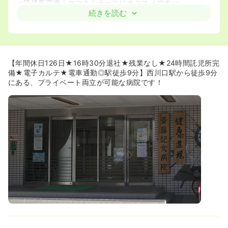
≪託児所完備！ママさんナースにオススメです♪≫
◆24時間託児所があるため、子育て中の看護師様もご勤務
続きを読む
することができます！病院からすぐの立地にございます。
また2016年にリニューアルを行い、広い保育スペースが確
保できました！親子遠足や季節行事もあり、一般保育園と
変わらないサービスも魅力です☆
◆ママさんナースも多く在籍しているため、子育て理解の
【年間休日126日★16時30分退社★残業なし★24時間託児所完
ある職場環境です。お子様の急な発熱があった際も「行っ
備★電子カルテ★電車通勤◎駅徒歩9分】西川口駅から徒歩9分
てあげて」と気持ちを理解し、周りの看護師様が声をかけ
にある、プライベート両立が可能な病院です！
てくださるとのことです！
◆休日は126日あり、残業もほとんどないので仕事とプラ
イベートを大切にできます！
◆1日の勤務時間は7時間です！日勤の場合は16：30には
帰れるので、お買い物やお食事の準備などの時間をたっぷ
りとることができます。
◆シフトの希望も100％叶えていただけるので、お子様の
行事・イベントごとに参加することができます！
≪落ち着いた職場です！≫
◆入院患者の半数近くは入院透析の方です。オペもシャン
ト関連のみで月10件程なので重症の方はいらっしゃいませ
ん。落ち着いて仕事をすることができます！
◆。2次救急の指定がございますが、救急車は近隣の病院
へ搬送されるため救急搬送台数は多くても月20件程度との