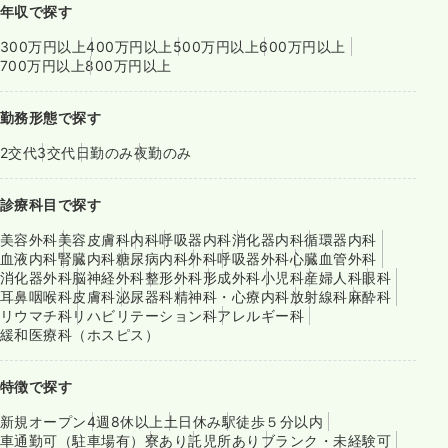
年収で探す
300万円以上
400万円以上
500万円以上
600万円以上
700万円以上
800万円以上
勤務形態で探す
2交代
3交代
日勤のみ
夜勤のみ
診療科目で探す
美容外科
美容皮膚科
内科
呼吸器内科
消化器内科
循環器内科
血液内科
腎臓内科
糖尿病内科
外科
呼吸器外科
心臓血管外科
消化器外科
脳神経外科
整形外科
形成外科
小児科
産婦人科
眼科
耳鼻咽喉科
皮膚科
泌尿器科
精神科・心療内科
放射線科
麻酔科
リウマチ科
リハビリテーション科
アレルギー科
緩和医療科（ホスピス）
特徴で探す
新規オープン
4週8休以上
土日休み
駅徒歩５分以内
車通勤可（駐車場有）
寮あり
託児所あり
ブランク・未経験可