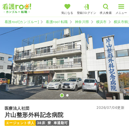
気になる
登録/ログイン
求人検索
メニュー
看護roo![カンゴルー]
看護roo! 転職
神奈川県
横浜市
横浜市鶴
2026/07/06更新
医療法人社団
片山整形外科記念病院
エージェント求人
38床
寮
車通勤可