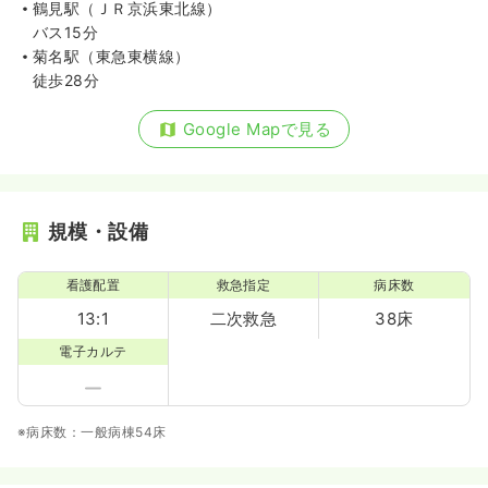
鶴見駅（ＪＲ京浜東北線）
バス15分
菊名駅（東急東横線）
徒歩28分
Google Mapで見る
規模・設備
看護配置
救急指定
病床数
13:1
二次救急
38床
電子カルテ
※病床数：一般病棟54床