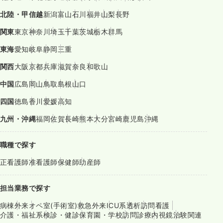
北陸・甲信越
新潟
富山
石川
福井
山梨
長野
関東
東京
神奈川
埼玉
千葉
茨城
栃木
群馬
東海
愛知
岐阜
静岡
三重
関西
大阪
京都
兵庫
滋賀
奈良
和歌山
中国
広島
岡山
鳥取
島根
山口
四国
徳島
香川
愛媛
高知
九州・沖縄
福岡
佐賀
長崎
熊本
大分
宮崎
鹿児島
沖縄
職種で探す
正看護師
准看護師
保健師
助産師
担当業務で探す
病棟
外来
オペ室(手術室)
救急外来
ICU系
透析
訪問看護
介護・福祉系
検診・健診
保育園・学校
訪問診療
内視鏡
治験関連