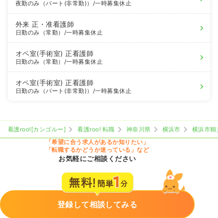
夜勤のみ（パート(非常勤)）
/一時募集休止
外来
正・准看護師
日勤のみ（常勤）
/一時募集休止
オペ室(手術室)
正看護師
日勤のみ（常勤）
/一時募集休止
オペ室(手術室)
正看護師
日勤のみ（パート(非常勤)）
/一時募集休止
看護roo![カンゴルー]
看護roo! 転職
神奈川県
横浜市
横浜市鶴
「希望に合う求人があるか知りたい」
「転職するかどうか迷っている」など
お気軽にご相談ください
登録して相談してみる