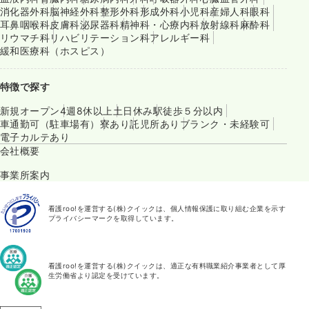
消化器外科
脳神経外科
整形外科
形成外科
小児科
産婦人科
眼科
耳鼻咽喉科
皮膚科
泌尿器科
精神科・心療内科
放射線科
麻酔科
リウマチ科
リハビリテーション科
アレルギー科
緩和医療科（ホスピス）
特徴で探す
新規オープン
4週8休以上
土日休み
駅徒歩５分以内
車通勤可（駐車場有）
寮あり
託児所あり
ブランク・未経験可
電子カルテあり
会社概要
事業所案内
看護roo!を運営する(株)クイックは、個人情報保護に取り組む企業を示す
プライバシーマークを取得しています。
看護roo!を運営する(株)クイックは、適正な有料職業紹介事業者として厚
生労働省より認定を受けています。