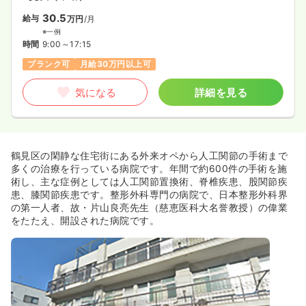
30.5
給与
万円
/月
※一例
時間
9:00～17:15
ブランク可
月給30万円以上可
気になる
詳細を見る
鶴見区の閑静な住宅街にある外来オペから人工関節の手術まで
多くの治療を行っている病院です。年間で約600件の手術を施
術し、主な症例としては人工関節置換術、脊椎疾患、股関節疾
患、膝関節疾患です。整形外科専門の病院で、日本整形外科界
の第一人者、故・片山良亮先生（慈恵医科大名誉教授）の偉業
をたたえ、開設された病院です。