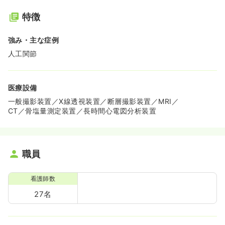
特徴
強み・主な症例
人工関節
医療設備
一般撮影装置／X線透視装置／断層撮影装置／MRI／
CT／骨塩量測定装置／長時間心電図分析装置
職員
看護師数
27名