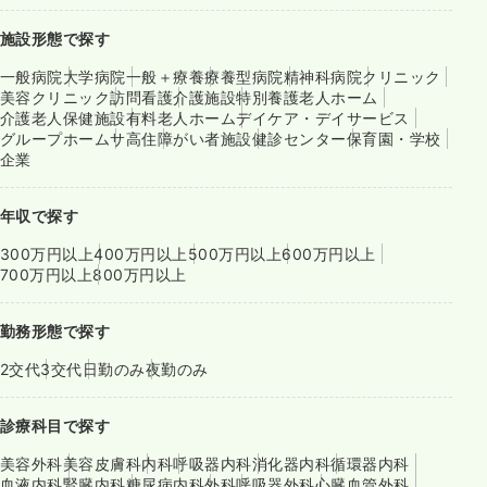
施設形態で探す
一般病院
大学病院
一般＋療養
療養型病院
精神科病院
クリニック
美容クリニック
訪問看護
介護施設
特別養護老人ホーム
介護老人保健施設
有料老人ホーム
デイケア・デイサービス
グループホーム
サ高住
障がい者施設
健診センター
保育園・学校
企業
年収で探す
300万円以上
400万円以上
500万円以上
600万円以上
700万円以上
800万円以上
勤務形態で探す
2交代
3交代
日勤のみ
夜勤のみ
診療科目で探す
美容外科
美容皮膚科
内科
呼吸器内科
消化器内科
循環器内科
血液内科
腎臓内科
糖尿病内科
外科
呼吸器外科
心臓血管外科