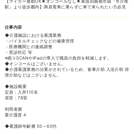
【マイカー通勤OK★オンコールなし★東急田園都市線『市が尾
駅』より徒歩圏内】満員電車に乗らずに車で来られたい方必見
仕事内容
◆介護施設における看護業務
・バイタルチェックなどの健康管理
・医療機関との連絡調整
・受診対応 等
※眠りSCANやiPadの導入で職員の負担を軽減します。
◆オンコールはございません。
◆介護看護業務の分業がされているため、食事介助 入浴介助 排
泄介助などはございません。
◆施設概要
定員：入所110名
居室：78室
利用者層
要介護度 4
◆看護師年齢層 50～60代