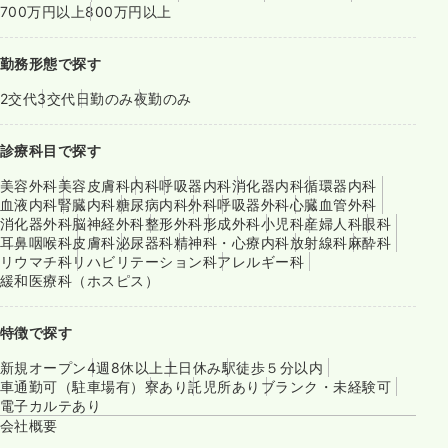
700万円以上
800万円以上
勤務形態で探す
2交代
3交代
日勤のみ
夜勤のみ
診療科目で探す
美容外科
美容皮膚科
内科
呼吸器内科
消化器内科
循環器内科
血液内科
腎臓内科
糖尿病内科
外科
呼吸器外科
心臓血管外科
消化器外科
脳神経外科
整形外科
形成外科
小児科
産婦人科
眼科
耳鼻咽喉科
皮膚科
泌尿器科
精神科・心療内科
放射線科
麻酔科
リウマチ科
リハビリテーション科
アレルギー科
緩和医療科（ホスピス）
特徴で探す
新規オープン
4週8休以上
土日休み
駅徒歩５分以内
車通勤可（駐車場有）
寮あり
託児所あり
ブランク・未経験可
電子カルテあり
会社概要