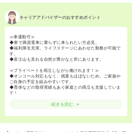
2025/09/01
正・准看護師の募集を休止
2025/07/07
正・准看護師の募集を開始
2024/10/29
正・准看護師の募集を休止
キャリアアドバイザーのおすすめポイント
2024/10/28
正・准看護師の募集を開始
2024/04/22
正看護師の募集を休止
2022/06/28
准看護師の募集を休止
≪車通勤可≫
◆車で満員電車に乗らずに来られたい方必見。
◆福利厚生充実。ライフステージにあわせた勤務が可能で
す。
◆富士山も見れる自然が豊かなと所にあります。
≪プライベートを両立しながら働けれます！≫
◆オンコール対応もなく、残業もほぼないため、ご家族や
ご自身の予定を組みやすいです。
◆育休などの取得実績もあり家庭との両立も支援していま
す！
続きを読む