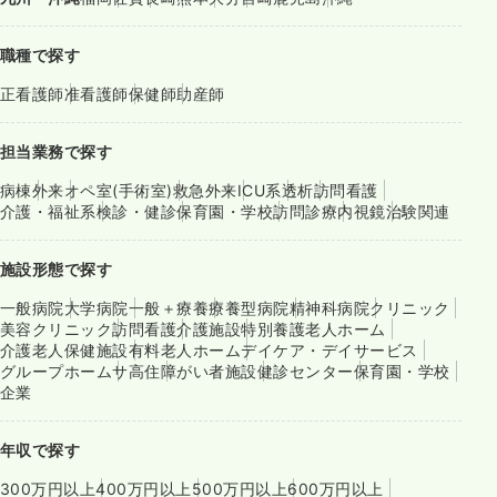
職種で探す
正看護師
准看護師
保健師
助産師
担当業務で探す
病棟
外来
オペ室(手術室)
救急外来
ICU系
透析
訪問看護
介護・福祉系
検診・健診
保育園・学校
訪問診療
内視鏡
治験関連
施設形態で探す
一般病院
大学病院
一般＋療養
療養型病院
精神科病院
クリニック
美容クリニック
訪問看護
介護施設
特別養護老人ホーム
介護老人保健施設
有料老人ホーム
デイケア・デイサービス
グループホーム
サ高住
障がい者施設
健診センター
保育園・学校
企業
年収で探す
300万円以上
400万円以上
500万円以上
600万円以上