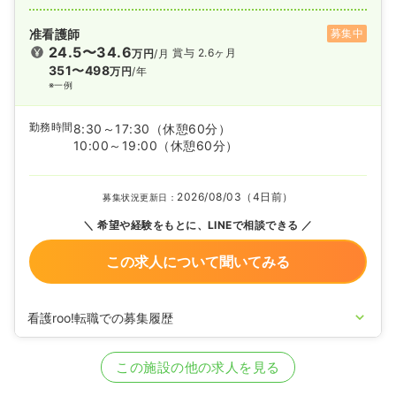
准看護師
募集中
24.5〜34.6
賞与 2.6ヶ月
万円
/月
351〜498
万円
/年
※一例
勤務時間
8:30～17:30
（休憩60分）
10:00～19:00
（休憩60分）
2026/08/03（4日前）
募集状況更新日：
希望や経験をもとに、LINEで相談できる
この求人について聞いてみる
看護roo!転職での募集履歴
2026/08/03
正・准看護師の募集を開始
2026/06/26
正看護師の募集を休止
この施設の他の求人を見る
2026/03/04
准看護師の募集を休止
2025/09/02
正・准看護師の募集を開始