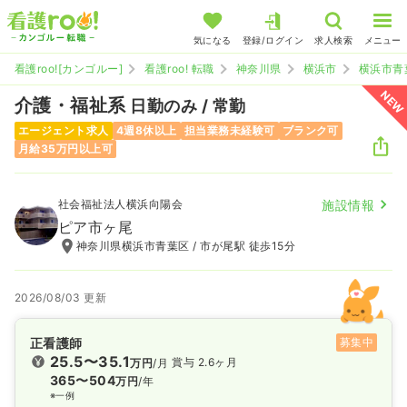
気になる
登録/ログイン
求人検索
メニュー
看護roo![カンゴルー]
看護roo! 転職
神奈川県
横浜市
横浜市青
NEW
介護・福祉系
日勤のみ / 常勤
エージェント求人
4週8休以上
担当業務未経験可
ブランク可
月給35万円以上可
社会福祉法人横浜向陽会
施設情報
ピア市ヶ尾
神奈川県横浜市青葉区 / 市が尾駅 徒歩15分
2026/08/03 更新
正看護師
募集中
25.5〜35.1
賞与 2.6ヶ月
万円
/月
365〜504
万円
/年
※一例