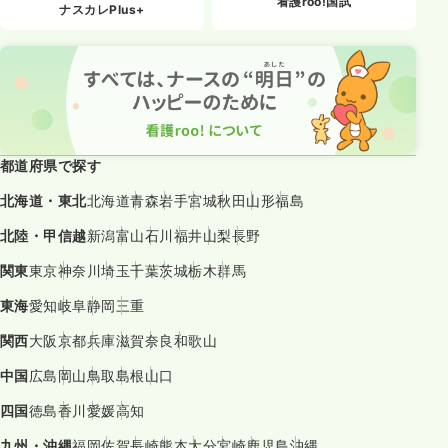
看護roo!国試
ナスカレPlus+
都道府県で探す
北海道・東北
北海道
青森
岩手
宮城
秋田
山形
福島
北陸・甲信越
新潟
富山
石川
福井
山梨
長野
関東
東京
神奈川
埼玉
千葉
茨城
栃木
群馬
東海
愛知
岐阜
静岡
三重
関西
大阪
京都
兵庫
滋賀
奈良
和歌山
中国
広島
岡山
鳥取
島根
山口
四国
徳島
香川
愛媛
高知
九州・沖縄
福岡
佐賀
長崎
熊本
大分
宮崎
鹿児島
沖縄