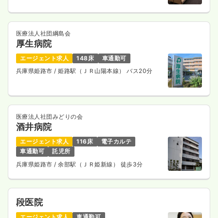
医療法人社団綱島会
厚生病院
エージェント求人
148床
車通勤可
兵庫県姫路市
/ 姫路駅（ＪＲ山陽本線） バス20分
医療法人社団みどりの会
酒井病院
エージェント求人
116床
電子カルテ
車通勤可
託児所
兵庫県姫路市
/ 余部駅（ＪＲ姫新線） 徒歩3分
段医院
エージェント求人
車通勤可