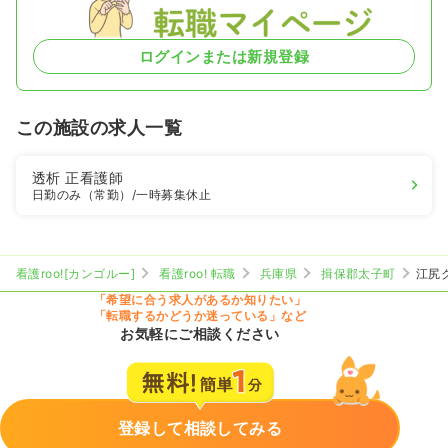
ログインまたは新規登録
この施設の求人一覧
透析
正看護師
日勤のみ（常勤）
/一時募集休止
看護roo![カンゴルー]
看護roo! 転職
兵庫県
揖保郡太子町
江尻
「希望に合う求人があるか知りたい」
「転職するかどうか迷っている」など
お気軽にご相談ください
登録して相談してみる