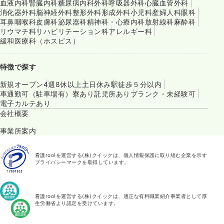
血液内科
腎臓内科
糖尿病内科
外科
呼吸器外科
心臓血管外科
消化器外科
脳神経外科
整形外科
形成外科
小児科
産婦人科
眼科
耳鼻咽喉科
皮膚科
泌尿器科
精神科・心療内科
放射線科
麻酔科
リウマチ科
リハビリテーション科
アレルギー科
緩和医療科（ホスピス）
特徴で探す
新規オープン
4週8休以上
土日休み
駅徒歩５分以内
車通勤可（駐車場有）
寮あり
託児所あり
ブランク・未経験可
電子カルテあり
会社概要
事業所案内
看護roo!を運営する(株)クイックは、個人情報保護に取り組む企業を示す
プライバシーマークを取得しています。
看護roo!を運営する(株)クイックは、適正な有料職業紹介事業者として厚
生労働省より認定を受けています。