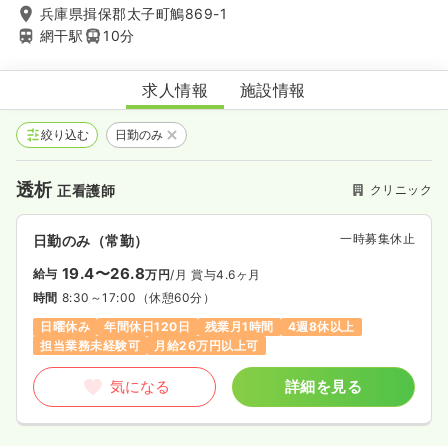
兵庫県揖保郡太子町鵤869-1
網干駅
10分
江尻クリニック
求人情報
施設情報
絞り込む
日勤のみ
透析
クリニック
正看護師
一時募集休止
日勤のみ（常勤）
19.4〜26.8
給与
万円
/月
賞与4.6ヶ月
時間
8:30～17:00
（休憩60分）
日曜休み
年間休日120日
残業月1時間
4週8休以上
担当業務未経験可
月給26万円以上可
気になる
詳細を見る