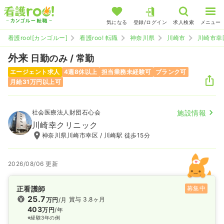
気になる
登録/ログイン
求人検索
メニュー
看護roo![カンゴルー]
看護roo! 転職
神奈川県
川崎市
川崎市幸
外来
日勤のみ / 常勤
エージェント求人
4週8休以上
担当業務未経験可
ブランク可
月給31万円以上可
社会医療法人財団石心会
施設情報
川崎幸クリニック
神奈川県川崎市幸区 / 川崎駅 徒歩15分
2026/08/06 更新
正看護師
募集中
25.7
賞与 3.8ヶ月
万円
/月
403
万円
/年
※経験3年の例