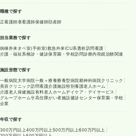
職種で探す
正看護師
准看護師
保健師
助産師
担当業務で探す
病棟
外来
オペ室(手術室)
救急外来
ICU系
透析
訪問看護
介護・福祉系
検診・健診
保育園・学校
訪問診療
内視鏡
治験関連
施設形態で探す
一般病院
大学病院
一般＋療養
療養型病院
精神科病院
クリニック
美容クリニック
訪問看護
介護施設
特別養護老人ホーム
介護老人保健施設
有料老人ホーム
デイケア・デイサービス
グループホーム
サ高住
障がい者施設
健診センター
保育園・学校
企業
年収で探す
300万円以上
400万円以上
500万円以上
600万円以上
700万円以上
800万円以上