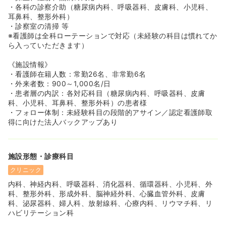
・各科の診察介助（糖尿病内科、呼吸器科、皮膚科、小児科、
耳鼻科、整形外科）
・診察室の清掃 等
※看護師は全科ローテーションで対応（未経験の科目は慣れてか
ら入っていただきます）
《施設情報》
・看護師在籍人数：常勤26名、非常勤6名
・外来者数：900～1,000名/日
・患者層の内訳：各対応科目（糖尿病内科、呼吸器科、皮膚
科、小児科、耳鼻科、整形外科）の患者様
・フォロー体制：未経験科目の段階的アサイン／認定看護師取
得に向けた法人バックアップあり
施設形態・診療科目
クリニック
内科、神経内科、呼吸器科、消化器科、循環器科、小児科、外
科、整形外科、形成外科、脳神経外科、心臓血管外科、皮膚
科、泌尿器科、婦人科、放射線科、心療内科、リウマチ科、リ
ハビリテーション科