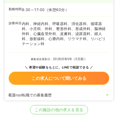
勤務時間
8:30～17:00
（休憩60分）
診療科目
内科、神経内科、呼吸器科、消化器科、循環器
科、小児科、外科、整形外科、形成外科、脳神経
外科、心臓血管外科、皮膚科、泌尿器科、婦人
科、放射線科、心療内科、リウマチ科、リハビリ
テーション科
2026/08/06（3日前）
募集状況更新日：
希望や経験をもとに、LINEで相談できる
この求人について聞いてみる
看護roo!転職での募集履歴
2026/06/17
正看護師の募集を開始
2025/12/16
正看護師の募集を休止
この施設の他の求人を見る
2025/09/25
正看護師の募集を開始
2023/12/25
正看護師の募集を休止