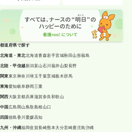
都道府県で探す
北海道・東北
北海道
青森
岩手
宮城
秋田
山形
福島
北陸・甲信越
新潟
富山
石川
福井
山梨
長野
関東
東京
神奈川
埼玉
千葉
茨城
栃木
群馬
東海
愛知
岐阜
静岡
三重
関西
大阪
京都
兵庫
滋賀
奈良
和歌山
中国
広島
岡山
鳥取
島根
山口
四国
徳島
香川
愛媛
高知
九州・沖縄
福岡
佐賀
長崎
熊本
大分
宮崎
鹿児島
沖縄