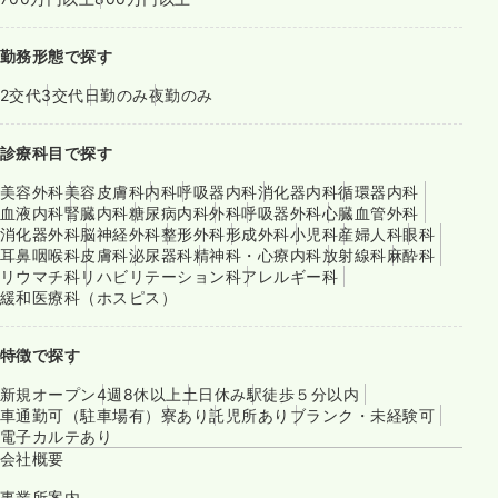
勤務形態で探す
2交代
3交代
日勤のみ
夜勤のみ
診療科目で探す
美容外科
美容皮膚科
内科
呼吸器内科
消化器内科
循環器内科
血液内科
腎臓内科
糖尿病内科
外科
呼吸器外科
心臓血管外科
消化器外科
脳神経外科
整形外科
形成外科
小児科
産婦人科
眼科
耳鼻咽喉科
皮膚科
泌尿器科
精神科・心療内科
放射線科
麻酔科
リウマチ科
リハビリテーション科
アレルギー科
緩和医療科（ホスピス）
特徴で探す
新規オープン
4週8休以上
土日休み
駅徒歩５分以内
車通勤可（駐車場有）
寮あり
託児所あり
ブランク・未経験可
電子カルテあり
会社概要
事業所案内