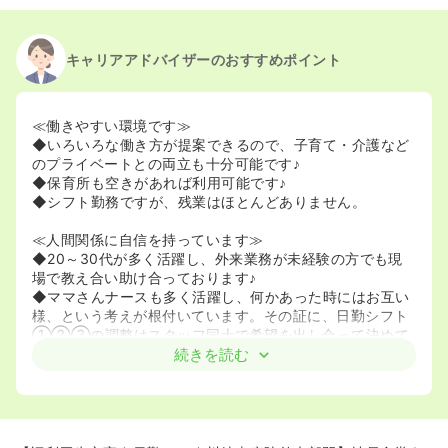
2023/11/01
正看護師の募集を開始
2023/08/22
正看護師の募集を休止
2023/05/25
正看護師の募集を開始
キャリアアドバイザーのおすすめポイント
2023/05/08
正看護師の募集を休止
2022/06/14
正看護師の募集を開始
2022/01/25
正看護師の募集を休止
≪働きやすい環境です≫
◆いろいろな働き方が提案できるので、子育て・介護など
のプライベートとの両立も十分可能です♪
◆保育所も空きがあれば利用可能です♪
◆シフト勤務ですが、残業はほとんどありません。
≪人間関係に自信を持っています≫
◆20～30代が多く活躍し、外来業務が未経験の方でも現
場で教え合い助け合っております♪
◆ママさんナースも多く活躍し、何かあった時にはお互い
様、という考えが根付いています。その証に、日勤シフト
①②③の調整はスタッフ同士で希望を出し合って決めて
います。
続きを読む