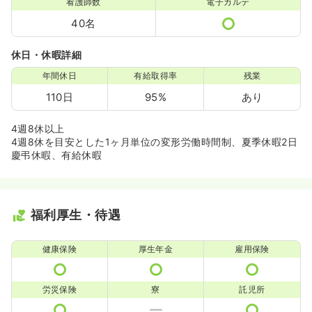
看護師数
電子カルテ
40名
休日・休暇詳細
年間休日
有給取得率
残業
110日
95%
あり
4週8休以上
4週8休を目安とした1ヶ月単位の変形労働時間制、夏季休暇2日
慶弔休暇、有給休暇
福利厚生・待遇
健康保険
厚生年金
雇用保険
労災保険
寮
託児所