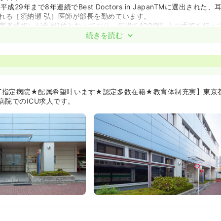
成29年まで8年連続でBest Doctors in JapanTMに選出され
れる［須納瀬 弘］医師が部長を勤めています。
室形成術）が全国1位となっており、年間で400例以上の手術を行っ
続きを読む
充実≫
T制度・院内教育・研修など研修がとても充実しているため、新卒だ
もしっかり学べる環境があります！
護師多数在籍≫
護師が1名(急性・重症患者看護)、認定看護師9名(救急看護2名、集中
AT指定病院★配属希望叶います★認定多数在籍★教育体制充実】東京
染管理2名、新生児集中ケア1名、手術看護1名、脳卒中リハ看護1名)
病院でのICU求人です。
認定看護師資格を取得されたい方はフォローアップ制度がありますの
います★≫
ございますが、配属希望を最大限考慮頂けます。また内定時に配属が
ださい！
など、未経験でもチャレンジすることができます。
あり！≫
先は同院だけでなく、東京女子医科大学本院や八千代医療センターへ
となく、キャリアプランやライフステージに合わせることもできます