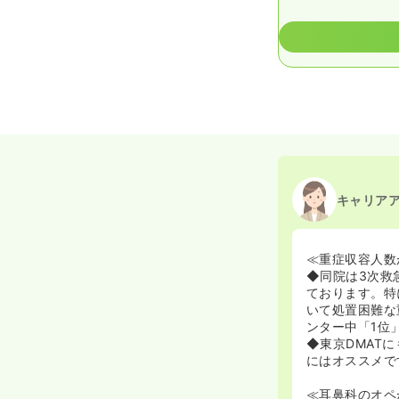
キャリア
≪重症収容人数
◆同院は3次救
ております。特
いて処置困難な
ンター中「1位
◆東京DMAT
にはオススメで
≪耳鼻科のオペ