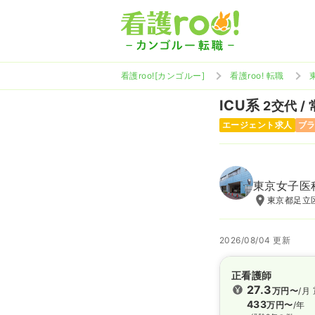
看護roo![カンゴルー]
看護roo! 転職
ICU系
2交代 /
エージェント求人
ブ
東京女子医
東京都足立区
2026/08/04 更新
正看護師
27.3
万円〜
/月
433
万円〜
/年