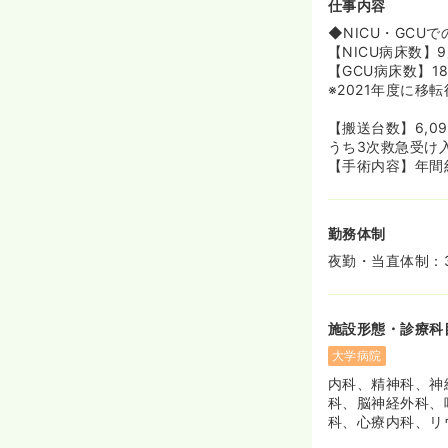
仕事内容
≪都心へのアク
◆NICU・GCU
◆荒川区と聞く
【NICU病床数】
線、京浜東北線
【GCU病床数】1
24分とアクセ
※2021年度に移
◆最寄駅の熊野
【搬送台数】6,0
うち3次救急受け入れ
【手術内容】年間約
勤務体制
夜勤・当直体制：
施設形態・診療科
大学病院
内科、精神科、神
科、脳神経外科、
科、心療内科、リ