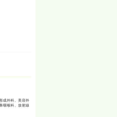
下さい！山手
東京駅」までも
形成外科、美容外
鼻咽喉科、放射線