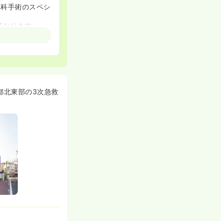
た、耳科手術のスペシ
ております。
けでなく経験の浅
ケア1名、がん
都北東部の3次急救
が在籍していま
で、オススメで
確定いたします
の異動も可能で
。