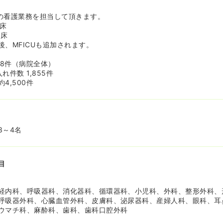
セス◎！※上野まで16分≫
での看護業務を担当して頂きます。
と都心へのアクセスを心配される方が多いかと思いますが、安心して
9床
など主要の路線が通っている「上野駅」まで16分、新幹線が通る「
8床
スが非常に良いです。
転後、MFICUも追加されます。
前からも徒歩5分なので、駅チカです！
98件（病院全体）
件数 1,855件
4,500件
3～4名
目
経内科、呼吸器科、消化器科、循環器科、小児科、外科、整形外科、
呼吸器外科、心臓血管外科、皮膚科、泌尿器科、産婦人科、眼科、耳
ウマチ科、麻酔科、歯科、歯科口腔外科