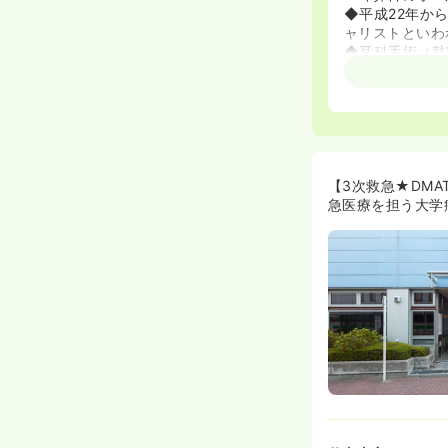
◆平成22年から平
ャリストといわ
◆耳科手術（鼓
≪教育研修制度
◆同院ではOJ
い中途入職者で
≪専門・認定看
◆現在、専門看
【3次救急★DM
性疼痛1名、感
急医療を担う大学
す。
◆専門看護師や
す♪
≪配属希望が叶
◆大学病院では
ので、ご安心く
小児科やオペ室
≪関連施設多数
◆入職後の勤務
す。退職するこ