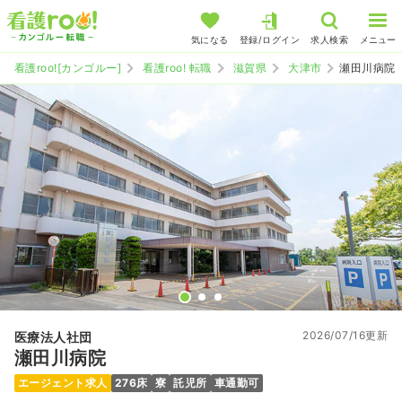
気になる
登録/ログイン
求人検索
メニュー
看護roo![カンゴルー]
看護roo! 転職
滋賀県
大津市
瀬田川病院
2026/07/16更新
医療法人社団
瀬田川病院
エージェント求人
276床
寮
託児所
車通勤可