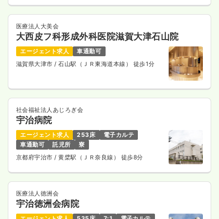
医療法人大美会
大西皮フ科形成外科医院滋賀大津石山院
エージェント求人
車通勤可
滋賀県大津市
/ 石山駅（ＪＲ東海道本線） 徒歩1分
社会福祉法人あじろぎ会
宇治病院
エージェント求人
253床
電子カルテ
車通勤可
託児所
寮
京都府宇治市
/ 黄檗駅（ＪＲ奈良線） 徒歩8分
医療法人徳洲会
宇治徳洲会病院
エージェント求人
535床
7:1
電子カルテ