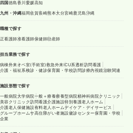
四国
徳島
香川
愛媛
高知
九州・沖縄
福岡
佐賀
長崎
熊本
大分
宮崎
鹿児島
沖縄
職種で探す
正看護師
准看護師
保健師
助産師
担当業務で探す
病棟
外来
オペ室(手術室)
救急外来
ICU系
透析
訪問看護
介護・福祉系
検診・健診
保育園・学校
訪問診療
内視鏡
治験関連
施設形態で探す
一般病院
大学病院
一般＋療養
療養型病院
精神科病院
クリニック
美容クリニック
訪問看護
介護施設
特別養護老人ホーム
介護老人保健施設
有料老人ホーム
デイケア・デイサービス
グループホーム
サ高住
障がい者施設
健診センター
保育園・学校
企業