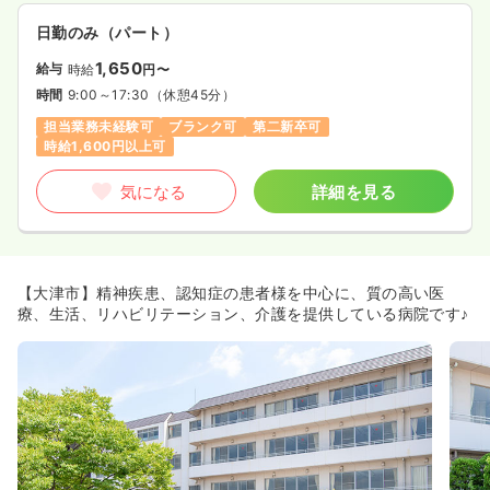
日勤のみ（パート）
1,650
給与
時給
円〜
時間
9:00～17:30
（休憩45分）
担当業務未経験可
ブランク可
第二新卒可
時給1,600円以上可
気になる
詳細を見る
【大津市】精神疾患、認知症の患者様を中心に、質の高い医
療、生活、リハビリテーション、介護を提供している病院です♪