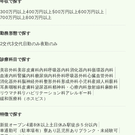
年収で探す
300万円以上
400万円以上
500万円以上
600万円以上
700万円以上
800万円以上
勤務形態で探す
2交代
3交代
日勤のみ
夜勤のみ
診療科目で探す
美容外科
美容皮膚科
内科
呼吸器内科
消化器内科
循環器内科
血液内科
腎臓内科
糖尿病内科
外科
呼吸器外科
心臓血管外科
消化器外科
脳神経外科
整形外科
形成外科
小児科
産婦人科
眼科
耳鼻咽喉科
皮膚科
泌尿器科
精神科・心療内科
放射線科
麻酔科
リウマチ科
リハビリテーション科
アレルギー科
緩和医療科（ホスピス）
特徴で探す
新規オープン
4週8休以上
土日休み
駅徒歩５分以内
車通勤可（駐車場有）
寮あり
託児所あり
ブランク・未経験可