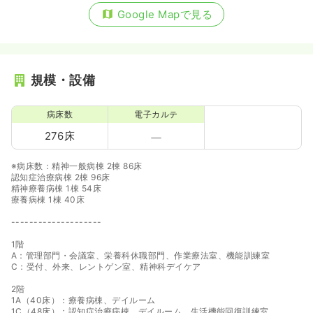
Google Mapで見る
規模・設備
病床数
電子カルテ
276床
※病床数：精神一般病棟 2棟 86床
認知症治療病棟 2棟 96床
精神療養病棟 1棟 54床
療養病棟 1棟 40床
--------------------
1階
A：管理部門・会議室、栄養科休職部門、作業療法室、機能訓練室
C：受付、外来、レントゲン室、精神科デイケア
2階
1A（40床）：療養病棟、デイルーム
1C（48床）：認知症治療病棟、デイルーム、生活機能回復訓練室