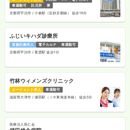
車通勤可
託児所
寮
京都府宇治市
/ 小倉駅（近鉄京都線） 徒歩19分
ふじいキハダ診療所
直接応募求人
電子カルテ
車通勤可
京都府宇治市
/ 黄檗駅 徒歩1分
竹林ウィメンズクリニック
エージェント求人
車通勤可
滋賀県大津市
/ 瀬田駅（ＪＲ東海道本線） 徒歩5分
医療法人医仁会