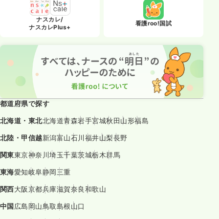
ナスカレ/
看護roo!国試
ナスカレPlus+
都道府県で探す
北海道・東北
北海道
青森
岩手
宮城
秋田
山形
福島
北陸・甲信越
新潟
富山
石川
福井
山梨
長野
関東
東京
神奈川
埼玉
千葉
茨城
栃木
群馬
東海
愛知
岐阜
静岡
三重
関西
大阪
京都
兵庫
滋賀
奈良
和歌山
中国
広島
岡山
鳥取
島根
山口