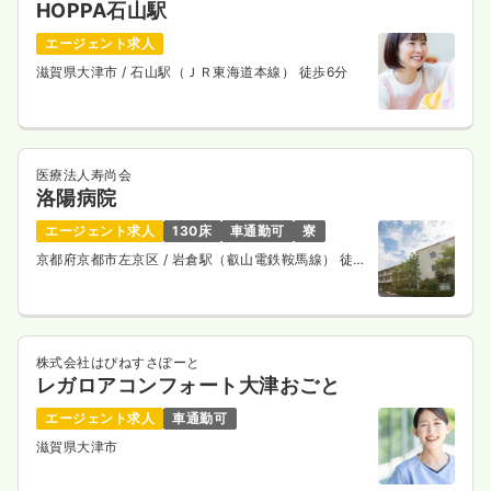
HOPPA石山駅
エージェント求人
滋賀県大津市
/ 石山駅（ＪＲ東海道本線） 徒歩6分
医療法人寿尚会
洛陽病院
エージェント求人
130床
車通勤可
寮
京都府京都市左京区
/ 岩倉駅（叡山電鉄鞍馬線） 徒歩
15分
株式会社はぴねすさぽーと
レガロアコンフォート大津おごと
エージェント求人
車通勤可
滋賀県大津市