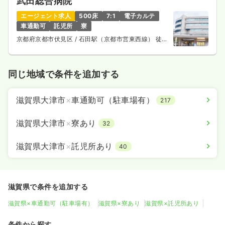
武田総合病院
エージェント求人
500床
7:1
電子カルテ
車通勤可
託児所
寮
京都府京都市伏見区
/ 石田駅（京都市営東西線） 徒歩
3分
同じ地域で条件を追加する
滋賀県大津市
×
車通勤可（駐車場有）
217
滋賀県大津市
×
寮あり
32
滋賀県大津市
×
託児所あり
40
滋賀県で条件を追加する
滋賀県×車通勤可（駐車場有）
滋賀県×寮あり
滋賀県×託児所あり
条件から探す