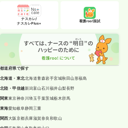
ナスカレ/
看護roo!国試
ナスカレPlus+
都道府県で探す
北海道・東北
北海道
青森
岩手
宮城
秋田
山形
福島
北陸・甲信越
新潟
富山
石川
福井
山梨
長野
関東
東京
神奈川
埼玉
千葉
茨城
栃木
群馬
東海
愛知
岐阜
静岡
三重
関西
大阪
京都
兵庫
滋賀
奈良
和歌山