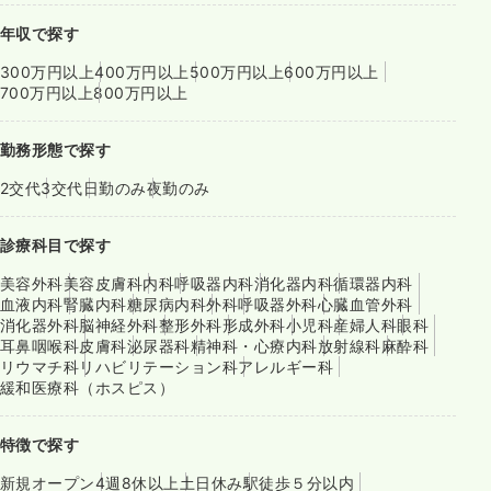
年収で探す
300万円以上
400万円以上
500万円以上
600万円以上
700万円以上
800万円以上
勤務形態で探す
2交代
3交代
日勤のみ
夜勤のみ
診療科目で探す
美容外科
美容皮膚科
内科
呼吸器内科
消化器内科
循環器内科
血液内科
腎臓内科
糖尿病内科
外科
呼吸器外科
心臓血管外科
消化器外科
脳神経外科
整形外科
形成外科
小児科
産婦人科
眼科
耳鼻咽喉科
皮膚科
泌尿器科
精神科・心療内科
放射線科
麻酔科
リウマチ科
リハビリテーション科
アレルギー科
緩和医療科（ホスピス）
特徴で探す
新規オープン
4週8休以上
土日休み
駅徒歩５分以内