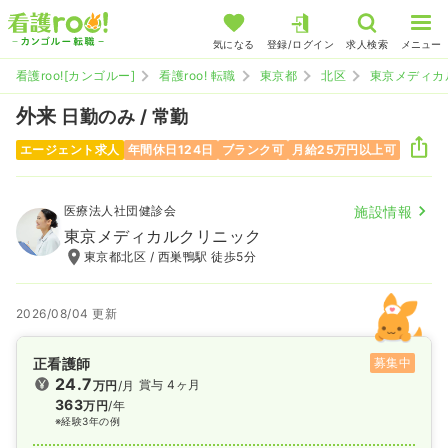
気になる
登録/ログイン
求人検索
メニュー
看護roo![カンゴルー]
看護roo! 転職
東京都
北区
東京メディカ
外来
日勤のみ / 常勤
エージェント求人
年間休日124日
ブランク可
月給25万円以上可
医療法人社団健診会
施設情報
東京メディカルクリニック
東京都北区 / 西巣鴨駅 徒歩5分
2026/08/04 更新
正看護師
募集中
24.7
賞与 4ヶ月
万円
/月
363
万円
/年
※経験3年の例