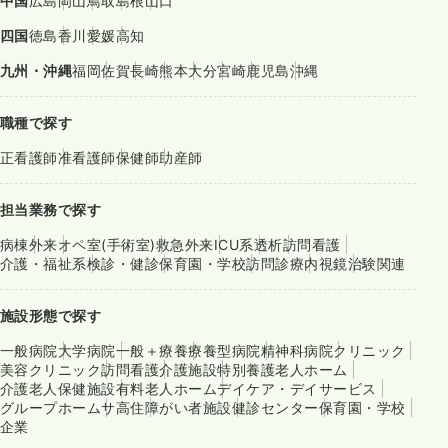
中国
広島
岡山
鳥取
島根
山口
四国
徳島
香川
愛媛
高知
九州・沖縄
福岡
佐賀
長崎
熊本
大分
宮崎
鹿児島
沖縄
職種で探す
正看護師
准看護師
保健師
助産師
担当業務で探す
病棟
外来
オペ室(手術室)
救急外来
ICU系
透析
訪問看護
介護・福祉系
検診・健診
保育園・学校
訪問診療
内視鏡
治験関連
施設形態で探す
一般病院
大学病院
一般＋療養
療養型病院
精神科病院
クリニック
美容クリニック
訪問看護
介護施設
特別養護老人ホーム
介護老人保健施設
有料老人ホーム
デイケア・デイサービス
グループホーム
サ高住
障がい者施設
健診センター
保育園・学校
企業