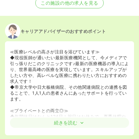
2023/07/11
正看護師の募集を休止
この施設の他の求人を見る
2022/07/21
正看護師の募集を開始
2020/09/17
正・准看護師を休止中
キャリアアドバイザーのおすすめポイント
≪医療レベルの高さが注目を浴びています≫
◆現役医師が通いたい最新医療機関として、今メディアで
引っ張りだこのクリニックです♪最新の医療機器の導入によ
り、世界最高峰の医療を実現しています。スキルアップが
したい方や、高レベルな医療に携わりたい方におすすめの
求人です！
◆帝京大学や日大板橋病院、その他関連病院との連携を図
ることで、1人1人の患者さんにあったサポートを行ってい
ます。
≪プライベートとの両立◎≫
◆年間休日はなんと124日！祝日はお休みで、夏季休暇や
年末年始休暇もしっかりございます。メリハリをもって働
続きを読む
きたい方には嬉しい環境となっています。
◆都営三田線｢西巣鴨｣駅から徒歩7分と通いやすく、他の