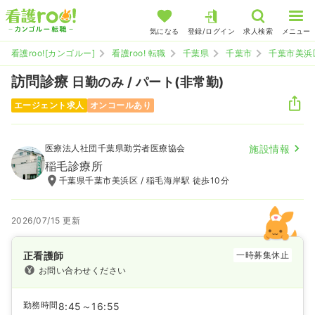
気になる
登録/ログイン
求人検索
メニュー
看護roo![カンゴルー]
看護roo! 転職
千葉県
千葉市
千葉市美浜
訪問診療
日勤のみ / パート(非常勤)
エージェント求人
オンコールあり
医療法人社団千葉県勤労者医療協会
施設情報
稲毛診療所
千葉県千葉市美浜区 / 稲毛海岸駅 徒歩10分
2026/07/15 更新
正看護師
一時募集休止
お問い合わせください
勤務時間
8:45～16:55