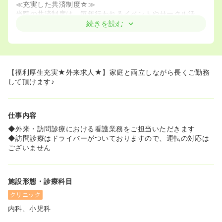
≪充実した共済制度☆≫
当院の共済制度は、毎年行われるイベントやサークル活
動、ディズニーリゾートなどの割引券などももらえ、スタ
続きを読む
ッフに満足して働いていただく環境作りを心掛けています♪
【福利厚生充実★外来求人★】家庭と両立しながら長くご勤務
して頂けます♪
仕事内容
◆外来・訪問診療における看護業務をご担当いただきます
◆訪問診療はドライバーがついておりますので、運転の対応は
ございません
施設形態・診療科目
クリニック
内科、小児科