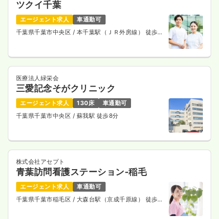
ツクイ千葉
エージェント求人
車通勤可
千葉県千葉市中央区
/ 本千葉駅（ＪＲ外房線） 徒歩
10分
医療法人緑栄会
三愛記念そがクリニック
エージェント求人
130床
車通勤可
千葉県千葉市中央区
/ 蘇我駅 徒歩8分
株式会社アセプト
青葉訪問看護ステーション-稲毛
エージェント求人
車通勤可
千葉県千葉市稲毛区
/ 大森台駅（京成千原線） 徒歩6
分