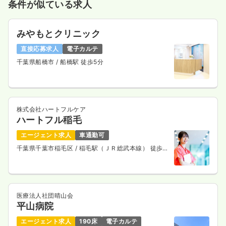
条件が似ている求人
みやもとクリニック
直接応募求人
電子カルテ
千葉県船橋市
/ 船橋駅 徒歩5分
株式会社ハートフルケア
ハートフル稲毛
エージェント求人
車通勤可
千葉県千葉市稲毛区
/ 稲毛駅（ＪＲ総武本線） 徒歩8
分
医療法人社団晴山会
平山病院
エージェント求人
190床
電子カルテ