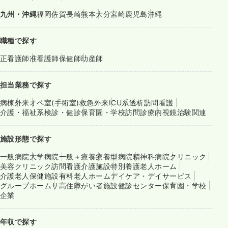
九州・沖縄
福岡
佐賀
長崎
熊本
大分
宮崎
鹿児島
沖縄
職種で探す
正看護師
准看護師
保健師
助産師
担当業務で探す
病棟
外来
オペ室(手術室)
救急外来
ICU系
透析
訪問看護
介護・福祉系
検診・健診
保育園・学校
訪問診療
内視鏡
治験関連
施設形態で探す
一般病院
大学病院
一般＋療養
療養型病院
精神科病院
クリニック
美容クリニック
訪問看護
介護施設
特別養護老人ホーム
介護老人保健施設
有料老人ホーム
デイケア・デイサービス
グループホーム
サ高住
障がい者施設
健診センター
保育園・学校
企業
年収で探す