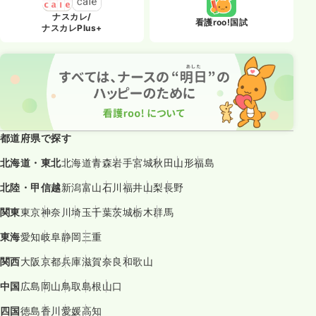
ナスカレ/
看護roo!国試
ナスカレPlus+
都道府県で探す
北海道・東北
北海道
青森
岩手
宮城
秋田
山形
福島
北陸・甲信越
新潟
富山
石川
福井
山梨
長野
関東
東京
神奈川
埼玉
千葉
茨城
栃木
群馬
東海
愛知
岐阜
静岡
三重
関西
大阪
京都
兵庫
滋賀
奈良
和歌山
中国
広島
岡山
鳥取
島根
山口
四国
徳島
香川
愛媛
高知