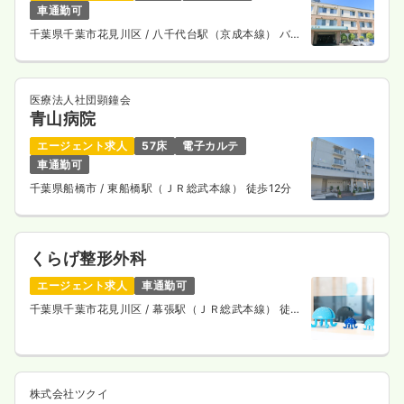
車通勤可
千葉県千葉市花見川区
/ 八千代台駅（京成本線） バス
15分
医療法人社団顕鐘会
青山病院
エージェント求人
57床
電子カルテ
車通勤可
千葉県船橋市
/ 東船橋駅（ＪＲ総武本線） 徒歩12分
くらげ整形外科
エージェント求人
車通勤可
千葉県千葉市花見川区
/ 幕張駅（ＪＲ総武本線） 徒歩
4分
株式会社ツクイ