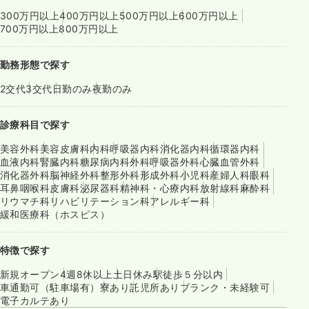
300万円以上
400万円以上
500万円以上
600万円以上
700万円以上
800万円以上
勤務形態で探す
2交代
3交代
日勤のみ
夜勤のみ
診療科目で探す
美容外科
美容皮膚科
内科
呼吸器内科
消化器内科
循環器内科
血液内科
腎臓内科
糖尿病内科
外科
呼吸器外科
心臓血管外科
消化器外科
脳神経外科
整形外科
形成外科
小児科
産婦人科
眼科
耳鼻咽喉科
皮膚科
泌尿器科
精神科・心療内科
放射線科
麻酔科
リウマチ科
リハビリテーション科
アレルギー科
緩和医療科（ホスピス）
特徴で探す
新規オープン
4週8休以上
土日休み
駅徒歩５分以内
車通勤可（駐車場有）
寮あり
託児所あり
ブランク・未経験可
電子カルテあり