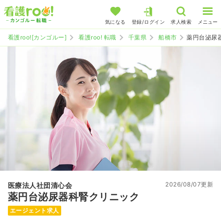
気になる
登録/ログイン
求人検索
メニュー
看護roo![カンゴルー]
看護roo! 転職
千葉県
船橋市
薬円台泌尿
2026/08/07更新
医療法人社団清心会
薬円台泌尿器科腎クリニック
エージェント求人