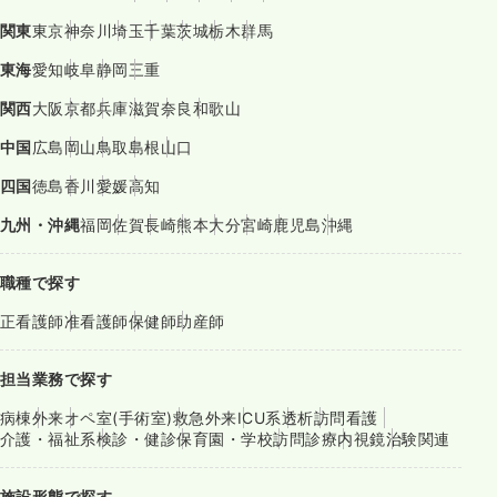
関東
東京
神奈川
埼玉
千葉
茨城
栃木
群馬
東海
愛知
岐阜
静岡
三重
関西
大阪
京都
兵庫
滋賀
奈良
和歌山
中国
広島
岡山
鳥取
島根
山口
四国
徳島
香川
愛媛
高知
九州・沖縄
福岡
佐賀
長崎
熊本
大分
宮崎
鹿児島
沖縄
職種で探す
正看護師
准看護師
保健師
助産師
担当業務で探す
病棟
外来
オペ室(手術室)
救急外来
ICU系
透析
訪問看護
介護・福祉系
検診・健診
保育園・学校
訪問診療
内視鏡
治験関連
施設形態で探す