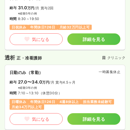
31.0
給与
万円
/月
賞与2回
※経験5年の例
時間
8:30～19:50
日祝休み
年間休日126日
月給32万円以上可
気になる
詳細を見る
透析
クリニック
正・准看護師
一時募集休止
日勤のみ（常勤）
27.0〜34.0
給与
万円
/月
賞与4.5ヶ月
※経験3年の例
時間
7:10～13:10
（休憩30分）
日曜休み
年間休日126日
4週8休以上
担当業務未経験可
月給34万円以上可
気になる
詳細を見る