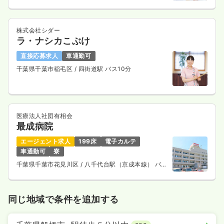
株式会社シダー
ラ・ナシカこぶけ
直接応募求人
車通勤可
千葉県千葉市稲毛区
/ 四街道駅 バス10分
医療法人社団有相会
最成病院
エージェント求人
199床
電子カルテ
車通勤可
寮
千葉県千葉市花見川区
/ 八千代台駅（京成本線） バス
13分
同じ地域で条件を追加する