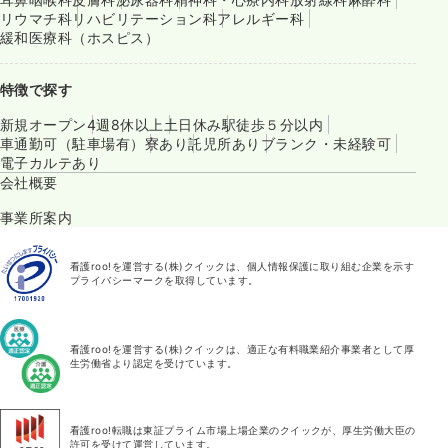
リウマチ科
リハビリテーション科
アレルギー科
緩和医療科（ホスピス）
特徴で探す
新規オープン
4週8休以上
土日休み
駅徒歩５分以内
車通勤可（駐車場有）
寮あり
託児所あり
ブランク・未経験可
電子カルテあり
会社概要
事業所案内
看護roo!を運営する(株)クイックは、個人情報保護に取り組む企業を示す
プライバシーマークを取得しています。
看護roo!を運営する(株)クイックは、適正な有料職業紹介事業者として厚
生労働省より認定を受けています。
看護roo!転職は東証プライム市場上場企業のクイックが、厚生労働大臣の
許可を受けて運営しています。