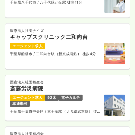
千葉県八千代市
/ 八千代緑が丘駅 徒歩11分
医療法人社団ナイズ
キャップスクリニック二和向台
エージェント求人
千葉県船橋市
/ 二和向台駅（新京成電鉄） 徒歩4分
医療法人社団福生会
斎藤労災病院
エージェント求人
92床
電子カルテ
車通勤可
千葉県千葉市中央区
/ 東千葉駅（ＪＲ総武本線） 徒歩
15分
医療法人社団有相会