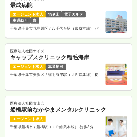
最成病院
エージェント求人
199床
電子カルテ
車通勤可
寮
千葉県千葉市花見川区
/ 八千代台駅（京成本線） バス
13分
医療法人社団ナイズ
キャップスクリニック稲毛海岸
エージェント求人
車通勤可
千葉県千葉市美浜区
/ 稲毛海岸駅（ＪＲ京葉線） 徒歩
2分
医療法人社団貴山会
船橋駅前なかやまメンタルクリニック
エージェント求人
千葉県船橋市
/ 船橋駅（ＪＲ総武本線） 徒歩3分