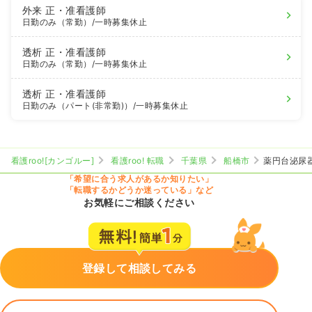
外来
正・准看護師
日勤のみ（常勤）
/一時募集休止
透析
正・准看護師
日勤のみ（常勤）
/一時募集休止
透析
正・准看護師
日勤のみ（パート(非常勤)）
/一時募集休止
看護roo![カンゴルー]
看護roo! 転職
千葉県
船橋市
薬円台泌尿
「希望に合う求人があるか知りたい」
「転職するかどうか迷っている」など
お気軽にご相談ください
登録して相談してみる