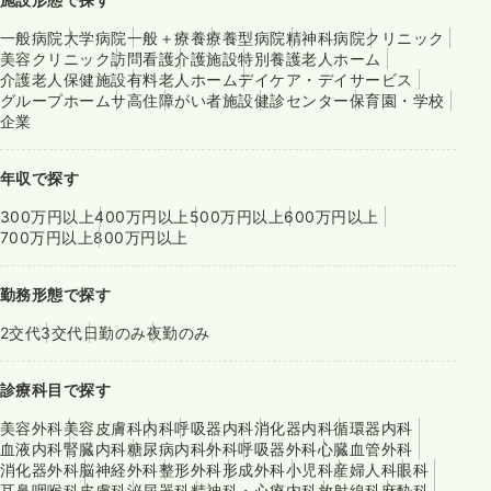
一般病院
大学病院
一般＋療養
療養型病院
精神科病院
クリニック
美容クリニック
訪問看護
介護施設
特別養護老人ホーム
介護老人保健施設
有料老人ホーム
デイケア・デイサービス
グループホーム
サ高住
障がい者施設
健診センター
保育園・学校
企業
年収で探す
300万円以上
400万円以上
500万円以上
600万円以上
700万円以上
800万円以上
勤務形態で探す
2交代
3交代
日勤のみ
夜勤のみ
診療科目で探す
美容外科
美容皮膚科
内科
呼吸器内科
消化器内科
循環器内科
血液内科
腎臓内科
糖尿病内科
外科
呼吸器外科
心臓血管外科
消化器外科
脳神経外科
整形外科
形成外科
小児科
産婦人科
眼科
耳鼻咽喉科
皮膚科
泌尿器科
精神科・心療内科
放射線科
麻酔科