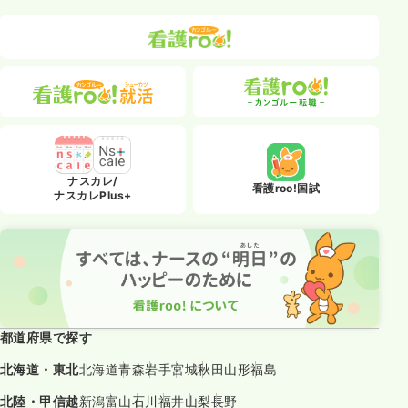
ナスカレ/
看護roo!国試
ナスカレPlus+
都道府県で探す
北海道・東北
北海道
青森
岩手
宮城
秋田
山形
福島
北陸・甲信越
新潟
富山
石川
福井
山梨
長野