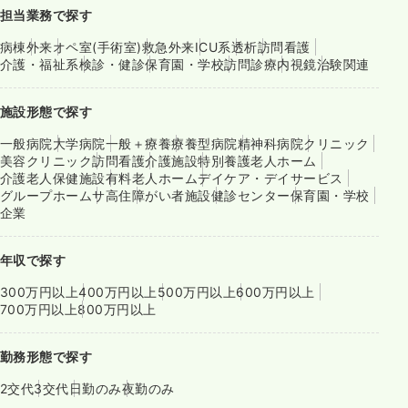
担当業務で探す
病棟
外来
オペ室(手術室)
救急外来
ICU系
透析
訪問看護
介護・福祉系
検診・健診
保育園・学校
訪問診療
内視鏡
治験関連
施設形態で探す
一般病院
大学病院
一般＋療養
療養型病院
精神科病院
クリニック
美容クリニック
訪問看護
介護施設
特別養護老人ホーム
介護老人保健施設
有料老人ホーム
デイケア・デイサービス
グループホーム
サ高住
障がい者施設
健診センター
保育園・学校
企業
年収で探す
300万円以上
400万円以上
500万円以上
600万円以上
700万円以上
800万円以上
勤務形態で探す
2交代
3交代
日勤のみ
夜勤のみ