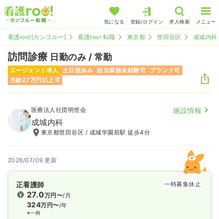
気になる
登録/ログイン
求人検索
メニュー
看護roo![カンゴルー]
看護roo! 転職
東京都
世田谷区
成城内科
訪問診療
日勤のみ / 常勤
エージェント求人
土日祝休み
担当業務未経験可
ブランク可
月給27万円以上可
医療法人社団明世会
施設情報
成城内科
東京都世田谷区 / 成城学園前駅 徒歩4分
2026/07/09 更新
正看護師
一時募集休止
27.0
万円〜
/月
324
万円〜
/年
※一例