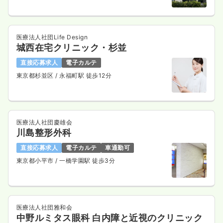
医療法人社団Life Design
城西在宅クリニック・杉並
直接応募求人
電子カルテ
東京都杉並区
/ 永福町駅 徒歩12分
医療法人社団慶雄会
川島整形外科
直接応募求人
電子カルテ
車通勤可
東京都小平市
/ 一橋学園駅 徒歩3分
医療法人社団雅和会
中野ルミタス眼科 白内障と近視のクリニック