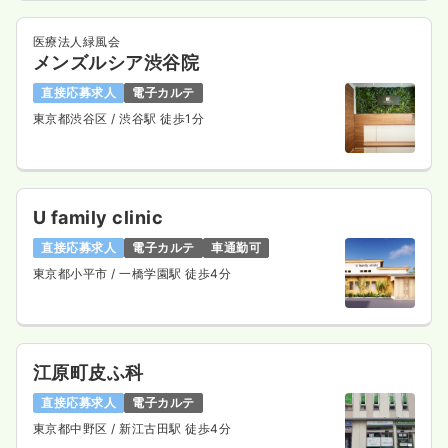
医療法人緑風会
メンズルシア渋谷院
直接応募求人
電子カルテ
東京都渋谷区
/ 渋谷駅 徒歩1分
U family clinic
直接応募求人
電子カルテ
車通勤可
東京都小平市
/ 一橋学園駅 徒歩4分
江原町皮ふ科
直接応募求人
電子カルテ
東京都中野区
/ 新江古田駅 徒歩4分