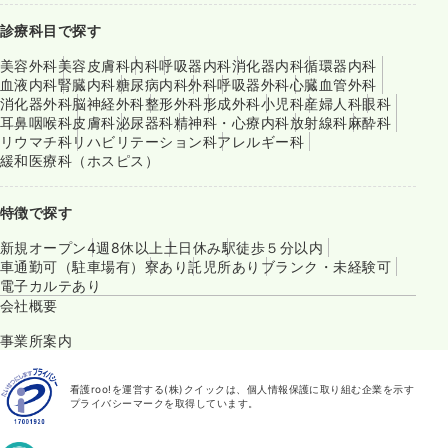
診療科目で探す
美容外科
美容皮膚科
内科
呼吸器内科
消化器内科
循環器内科
血液内科
腎臓内科
糖尿病内科
外科
呼吸器外科
心臓血管外科
消化器外科
脳神経外科
整形外科
形成外科
小児科
産婦人科
眼科
耳鼻咽喉科
皮膚科
泌尿器科
精神科・心療内科
放射線科
麻酔科
リウマチ科
リハビリテーション科
アレルギー科
緩和医療科（ホスピス）
特徴で探す
新規オープン
4週8休以上
土日休み
駅徒歩５分以内
車通勤可（駐車場有）
寮あり
託児所あり
ブランク・未経験可
電子カルテあり
会社概要
事業所案内
看護roo!を運営する(株)クイックは、個人情報保護に取り組む企業を示す
プライバシーマークを取得しています。