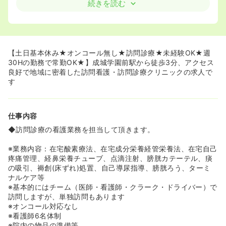
を毎日行うので、様々な視点で在宅医療にアプローチする
続きを読む
ことも可能です。
≪オンコール無し★土日祝休み！ママさんナースにもおス
スメです♪≫
◆オンコールも無く、土日祝日もお休みを頂けるので、プ
【土日基本休み★オンコール無し★訪問診療★未経験OK★週
ライベートの時間が確保できます！また、ママさんナース
30Hの勤務で常勤OK★】成城学園前駅から徒歩3分、アクセス
の方などは、退社時間を保育園のお迎えの時間に退社時間
良好で地域に密着した訪問看護・訪問診療クリニックの求人で
も合わせて頂けるなど柔軟な対応をして頂けるので時短勤
す
務も可能です♪
≪好立地！アクセス良好！≫
仕事内容
◆成城というオシャレなエリアで、駅から同院まで徒歩3
分で通勤が楽です。
◆訪問診療の看護業務を担当して頂きます。
※業務内容：在宅酸素療法、在宅成分栄養経管栄養法、在宅自己
疼痛管理、経鼻栄養チューブ、点滴注射、膀胱カテーテル、痰
の吸引、褥創(床ずれ)処置、自己導尿指導、膀胱ろう、ターミ
ナルケア等
※基本的にはチーム（医師・看護師・クラーク・ドライバー）で
訪問しますが、単独訪問もあります
※オンコール対応なし
※看護師6名体制
※院内の物品の準備等