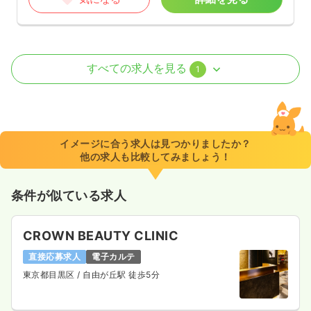
訪問診療
訪問看護
正看護師
すべての求人を見る
1
一時募集休止
日勤のみ（パート）
1,500
給与
時給
円〜
時間
9:00～18:00
イメージに合う求人は見つかりましたか？
他の求人も比較してみましょう！
土日祝休み
担当業務未経験可
ブランク可
時給1,500円以上可
条件が似ている求人
気になる
詳細を見る
CROWN BEAUTY CLINIC
直接応募求人
電子カルテ
東京都目黒区
/ 自由が丘駅 徒歩5分