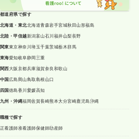
都道府県で探す
北海道・東北
北海道
青森
岩手
宮城
秋田
山形
福島
北陸・甲信越
新潟
富山
石川
福井
山梨
長野
関東
東京
神奈川
埼玉
千葉
茨城
栃木
群馬
東海
愛知
岐阜
静岡
三重
関西
大阪
京都
兵庫
滋賀
奈良
和歌山
中国
広島
岡山
鳥取
島根
山口
四国
徳島
香川
愛媛
高知
九州・沖縄
福岡
佐賀
長崎
熊本
大分
宮崎
鹿児島
沖縄
職種で探す
正看護師
准看護師
保健師
助産師