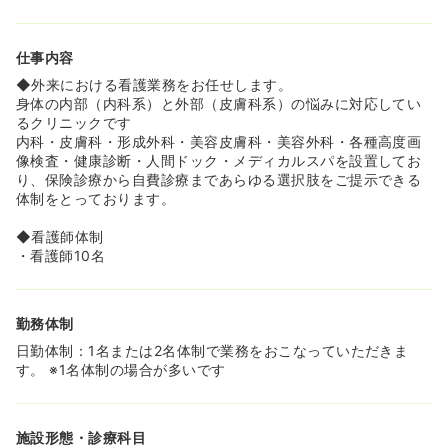
★≫
◆土日祝固定休みの年間休日122日、残業も少ないので、
プライベートも大切にしながら勤務することが可能です。
仕事内容
≪身体の内部（内科系）と外部（皮膚科系）の悩みに対応
◆外来における看護業務をお任せします。
しているクリニックです★≫
身体の内部（内科系）と外部（皮膚科系）の悩みに対応してい
◆内科・皮膚科・形成外科・美容皮膚科・美容外科・各種
るクリニックです
高度画像検査・健康診断・人間ドック・メディカルスパを
内科・皮膚科・形成外科・美容皮膚科・美容外科・各種高度画
設置しており、保険診療から自費診療まであらゆる選択肢
像検査・健康診断・人間ドック・メディカルスパを設置してお
をご提示できる体制をとっております。
り、保険診療から自費診療まであらゆる選択肢をご提示できる
◆ドクターは、「専門医」という資格をもったプロフェッ
体制をとっております。
ショナルです！
◆福利厚生としては美容部門でのレーザー無料施術や社割
◆看護師体制
制度で美容の商品が購入でき、日々のストレスをリフレッ
・看護師10名
シュできるというメリットもあります。
勤務体制
日勤体制：1名または2名体制で業務をおこなっていただきま
す。 ※1名体制の場合が多いです
施設形態・診療科目