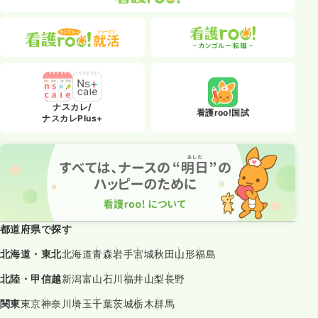
ナスカレ/
看護roo!国試
ナスカレPlus+
都道府県で探す
北海道・東北
北海道
青森
岩手
宮城
秋田
山形
福島
北陸・甲信越
新潟
富山
石川
福井
山梨
長野
関東
東京
神奈川
埼玉
千葉
茨城
栃木
群馬