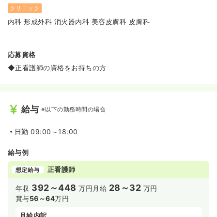
クリニック
内科 形成外科 消火器内科 美容皮膚科 皮膚科
応募資格
◆正看護師の資格をお持ちの方
給与
※以下の勤務時間の場合
日勤
09:00～18:00
給与例
正看護師
想定給与
392～448
28～32
年収
万円
月給
万円
賞与
56～64
万円
月給内訳