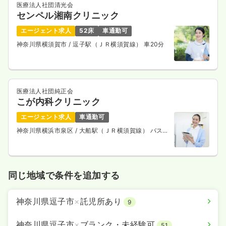
医療法人社団清光会
センペル湘南クリニック
エージェント求人
52床
車通勤可
神奈川県横須賀市
/ 逗子駅（ＪＲ横須賀線） 車20分
医療法人社団純正会
こが内科クリニック
エージェント求人
車通勤可
神奈川県横浜市泉区
/ 大船駅（ＪＲ横須賀線） バス
20分
同じ地域で条件を追加する
神奈川県逗子市
×
託児所あり
9
神奈川県逗子市
×
ブランク・未経験可
51