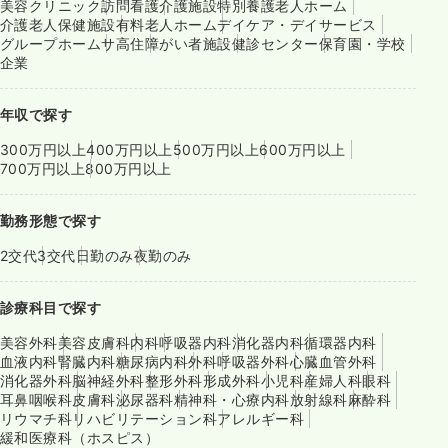
美容クリニック
訪問看護
介護施設
特別養護老人ホーム
介護老人保健施設
有料老人ホーム
デイケア・デイサービス
グループホーム
サ高住
障がい者施設
健診センター
保育園・学校
企業
年収で探す
300万円以上
400万円以上
500万円以上
600万円以上
700万円以上
800万円以上
勤務形態で探す
2交代
3交代
日勤のみ
夜勤のみ
診療科目で探す
美容外科
美容皮膚科
内科
呼吸器内科
消化器内科
循環器内科
血液内科
腎臓内科
糖尿病内科
外科
呼吸器外科
心臓血管外科
消化器外科
脳神経外科
整形外科
形成外科
小児科
産婦人科
眼科
耳鼻咽喉科
皮膚科
泌尿器科
精神科・心療内科
放射線科
麻酔科
リウマチ科
リハビリテーション科
アレルギー科
緩和医療科（ホスピス）