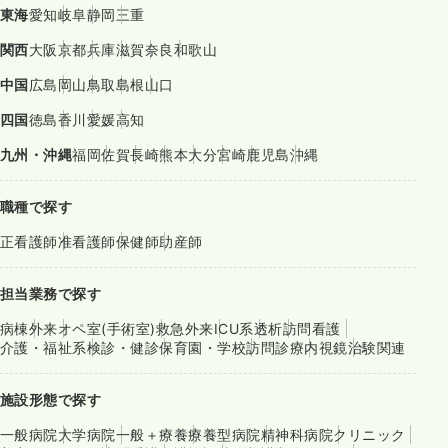
東海
愛知
岐阜
静岡
三重
関西
大阪
京都
兵庫
滋賀
奈良
和歌山
中国
広島
岡山
鳥取
島根
山口
四国
徳島
香川
愛媛
高知
九州・沖縄
福岡
佐賀
長崎
熊本
大分
宮崎
鹿児島
沖縄
職種で探す
正看護師
准看護師
保健師
助産師
担当業務で探す
病棟
外来
オペ室(手術室)
救急外来
ICU系
透析
訪問看護
介護・福祉系
検診・健診
保育園・学校
訪問診療
内視鏡
治験関連
施設形態で探す
一般病院
大学病院
一般＋療養
療養型病院
精神科病院
クリニック