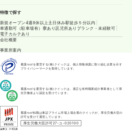
特徴で探す
新規オープン
4週8休以上
土日休み
駅徒歩５分以内
車通勤可（駐車場有）
寮あり
託児所あり
ブランク・未経験可
電子カルテあり
会社概要
事業所案内
看護roo!を運営する(株)クイックは、個人情報保護に取り組む企業を示す
プライバシーマークを取得しています。
看護roo!を運営する(株)クイックは、適正な有料職業紹介事業者として厚
生労働省より認定を受けています。
看護roo!転職は東証プライム市場上場企業のクイックが、厚生労働大臣の
許可を受けて運営しています。
厚生労働大臣許可27-ユ-020100