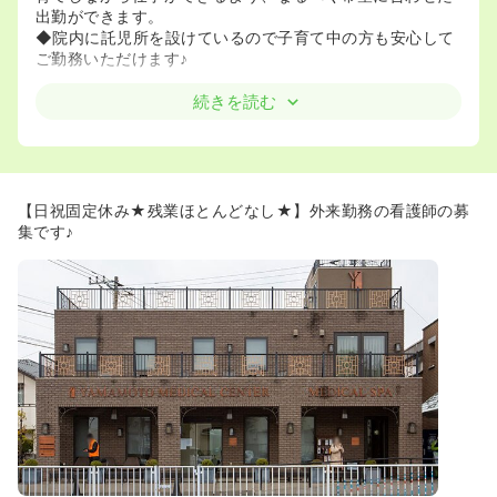
出勤ができます。
◆院内に託児所を設けているので子育て中の方も安心して
ご勤務いただけます♪
≪訪問看護未経験者歓迎！≫
続きを読む
◆スタッフ全員、訪問看護未経験からのスタートですが、
助け合いながら日々切磋琢磨しています。
◆クリニックが母体ですので、わからないことはすぐに医
師に相談できる環境です。未経験の方でも安心してご勤務
いただけます！
【日祝固定休み★残業ほとんどなし★】外来勤務の看護師の募
◆ターミナル期の利用者様が多いので、終末期ケアを学び
集です♪
たい方に大変おすすめです。
≪高給与求人です！≫
◆年収は、450万円～550万円ととても高給与となってお
ります。20代の若い看護師様ですと、基本的に年収約450
万円からのスタートになりますが、20年経験があるベテラ
ン看護師様ですと、年収約550万円からのスタートになり
ます。
経験によって変動いたしますので、お気軽にお問い合わせ
ください♪
≪プライベートとメリハリを付けて働くことが出来ます