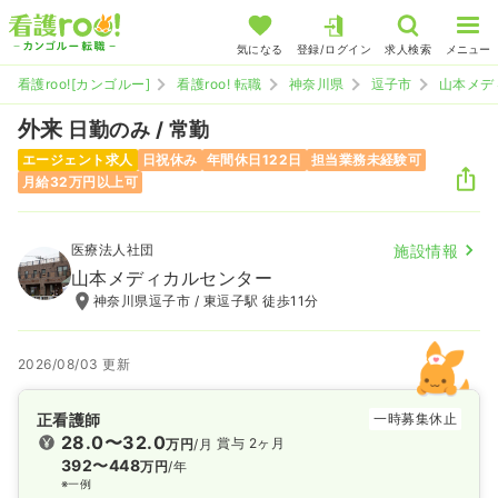
気になる
登録/ログイン
求人検索
メニュー
看護roo![カンゴルー]
看護roo! 転職
神奈川県
逗子市
山本メデ
外来
日勤のみ / 常勤
エージェント求人
日祝休み
年間休日122日
担当業務未経験可
月給32万円以上可
医療法人社団
施設情報
山本メディカルセンター
神奈川県逗子市 / 東逗子駅 徒歩11分
2026/08/03 更新
正看護師
一時募集休止
28.0〜32.0
賞与 2ヶ月
万円
/月
392〜448
万円
/年
※一例