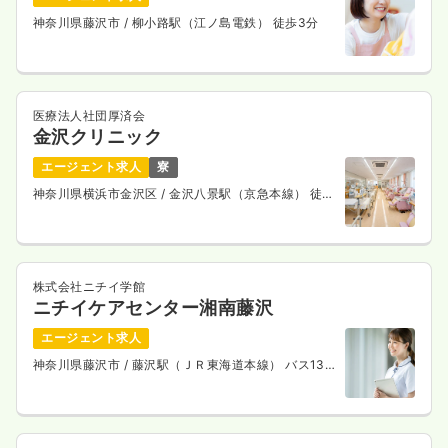
神奈川県藤沢市
/ 柳小路駅（江ノ島電鉄） 徒歩3分
医療法人社団厚済会
金沢クリニック
エージェント求人
寮
神奈川県横浜市金沢区
/ 金沢八景駅（京急本線） 徒歩
3分
株式会社ニチイ学館
ニチイケアセンター湘南藤沢
エージェント求人
神奈川県藤沢市
/ 藤沢駅（ＪＲ東海道本線） バス13
分