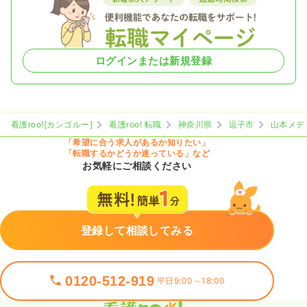
ログインまたは新規登録
看護roo![カンゴルー]
看護roo! 転職
神奈川県
逗子市
山本メデ
「希望に合う求人があるか知りたい」
「転職するかどうか迷っている」など
お気軽にご相談ください
登録して相談してみる
0120-512-919
平日9:00～18:00