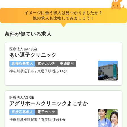
1,750〜2,200
給与
時給
円
時間
9:00～18:00
（休憩60分）
イメージに合う求人は見つかりましたか？
他の求人も比較してみましょう！
日祝休み
担当業務未経験可
時給2,200円以上可
気になる
詳細を見る
条件が似ている求人
医療法人あい友会
あい逗子クリニック
直接応募求人
電子カルテ
車通勤可
神奈川県逗子市
/ 東逗子駅 徒歩14分
医療法人AGRIE
アグリホームクリニックよこすか
直接応募求人
電子カルテ
神奈川県横須賀市
/ 衣笠駅 徒歩3分