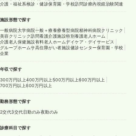
介護・福祉系
検診・健診
保育園・学校
訪問診療
内視鏡
治験関連
施設形態で探す
一般病院
大学病院
一般＋療養
療養型病院
精神科病院
クリニック
美容クリニック
訪問看護
介護施設
特別養護老人ホーム
介護老人保健施設
有料老人ホーム
デイケア・デイサービス
グループホーム
サ高住
障がい者施設
健診センター
保育園・学校
企業
年収で探す
300万円以上
400万円以上
500万円以上
600万円以上
700万円以上
800万円以上
勤務形態で探す
2交代
3交代
日勤のみ
夜勤のみ
診療科目で探す