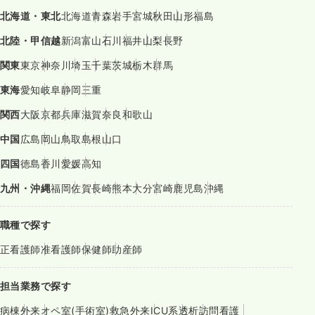
北海道・東北
北海道
青森
岩手
宮城
秋田
山形
福島
北陸・甲信越
新潟
富山
石川
福井
山梨
長野
関東
東京
神奈川
埼玉
千葉
茨城
栃木
群馬
東海
愛知
岐阜
静岡
三重
関西
大阪
京都
兵庫
滋賀
奈良
和歌山
中国
広島
岡山
鳥取
島根
山口
四国
徳島
香川
愛媛
高知
九州・沖縄
福岡
佐賀
長崎
熊本
大分
宮崎
鹿児島
沖縄
職種で探す
正看護師
准看護師
保健師
助産師
担当業務で探す
病棟
外来
オペ室(手術室)
救急外来
ICU系
透析
訪問看護