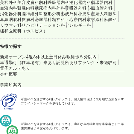
美容外科
美容皮膚科
内科
呼吸器内科
消化器内科
循環器内科
血液内科
腎臓内科
糖尿病内科
外科
呼吸器外科
心臓血管外科
消化器外科
脳神経外科
整形外科
形成外科
小児科
産婦人科
眼科
耳鼻咽喉科
皮膚科
泌尿器科
精神科・心療内科
放射線科
麻酔科
リウマチ科
リハビリテーション科
アレルギー科
緩和医療科（ホスピス）
特徴で探す
新規オープン
4週8休以上
土日休み
駅徒歩５分以内
車通勤可（駐車場有）
寮あり
託児所あり
ブランク・未経験可
電子カルテあり
会社概要
事業所案内
看護roo!を運営する(株)クイックは、個人情報保護に取り組む企業を示す
プライバシーマークを取得しています。
看護roo!を運営する(株)クイックは、適正な有料職業紹介事業者として厚
生労働省より認定を受けています。