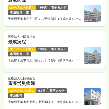
最成病院
エージェント求人
199床
電子カルテ
車通勤可
寮
千葉県千葉市花見川区
/ 八千代台駅（京成本線） バス
13分
医療法人社団有相会
最成病院
エージェント求人
199床
電子カルテ
車通勤可
寮
千葉県千葉市花見川区
/ 八千代台駅（京成本線） バス
13分
医療法人社団福生会
斎藤労災病院
エージェント求人
92床
電子カルテ
車通勤可
千葉県千葉市中央区
/ 東千葉駅（ＪＲ総武本線） 徒歩
15分