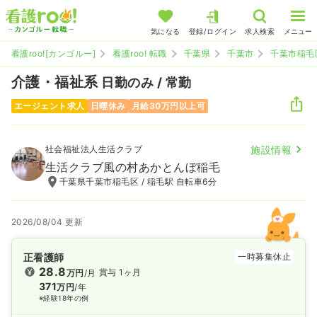
気になる
登録/ログイン
求人検索
メニュー
看護roo![カンゴルー]
看護roo! 転職
千葉県
千葉市
千葉市稲毛
介護・福祉系
日勤のみ / 常勤
エージェント求人
日曜休み
月給30万円以上可
社会福祉法人生活クラブ
施設情報
生活クラブ風の村あかとんぼ稲毛
千葉県千葉市稲毛区 / 稲毛駅 自転車6分
2026/08/04 更新
正看護師
一時募集休止
28.8
賞与 1ヶ月
万円
/月
371
万円
/年
※経験18年の例