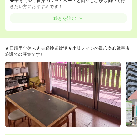
◆子育てやご自身のプライベートと両立しながら働いて行
きたい方におすすめです！
≪母体安定★福利厚生も充実です♪≫
続きを読む
◆千葉県内に訪問看護・介護施設などを複数展開している
社会福祉法人生活クラブが運営母体になります。
◆産育休やその他福利厚生が充実しておりますので、安心
して勤務することが可能です。
★日曜固定休み★未経験者歓迎★小児メインの重心身心障害者
施設での募集です♪