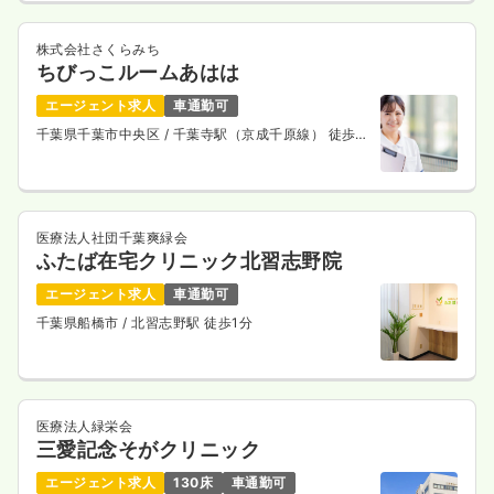
株式会社さくらみち
ちびっこルームあはは
エージェント求人
車通勤可
千葉県千葉市中央区
/ 千葉寺駅（京成千原線） 徒歩7
分
医療法人社団千葉爽緑会
ふたば在宅クリニック北習志野院
エージェント求人
車通勤可
千葉県船橋市
/ 北習志野駅 徒歩1分
医療法人緑栄会
三愛記念そがクリニック
エージェント求人
130床
車通勤可