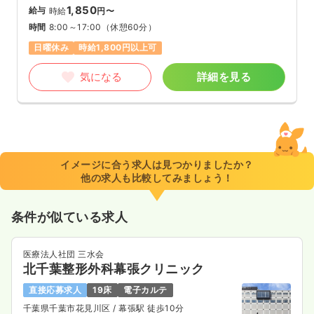
1,850
給与
時給
円〜
時間
8:00～17:00
（休憩60分）
日曜休み
時給1,800円以上可
気になる
詳細を見る
イメージに合う求人は見つかりましたか？
他の求人も比較してみましょう！
条件が似ている求人
医療法人社団 三水会
北千葉整形外科幕張クリニック
直接応募求人
19床
電子カルテ
千葉県千葉市花見川区
/ 幕張駅 徒歩10分