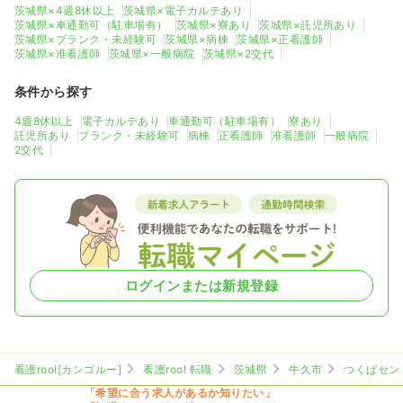
茨城県×4週8休以上
茨城県×電子カルテあり
茨城県×車通勤可（駐車場有）
茨城県×寮あり
茨城県×託児所あり
茨城県×ブランク・未経験可
茨城県×病棟
茨城県×正看護師
茨城県×准看護師
茨城県×一般病院
茨城県×2交代
条件から探す
4週8休以上
電子カルテあり
車通勤可（駐車場有）
寮あり
託児所あり
ブランク・未経験可
病棟
正看護師
准看護師
一般病院
2交代
ログインまたは新規登録
看護roo![カンゴルー]
看護roo! 転職
茨城県
牛久市
つくばセン
「希望に合う求人があるか知りたい」