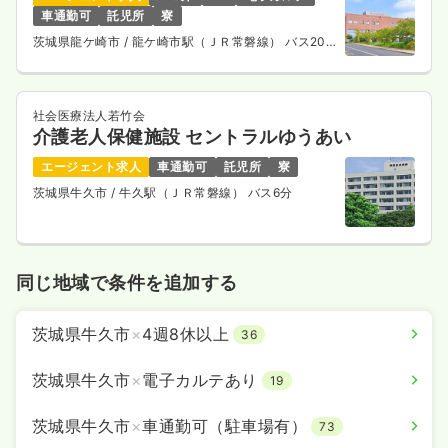
車通勤可
託児所
寮
気になる
詳細を見る
茨城県龍ケ崎市
/ 龍ケ崎市駅（ＪＲ常磐線） バス20
分
社会医療法人若竹会
検診・健診
一般病院
正看護師
介護老人保健施設 セントラルゆうあい
エージェント求人
車通勤可
託児所
寮
一時募集休止
日勤のみ（常勤）
茨城県牛久市
/ 牛久駅（ＪＲ常磐線） バス6分
22.6
給与
万円〜
/月
賞与2回
※経験5年の例
時間
8:00～17:00
同じ地域で条件を追加する
4週8休以上
ブランク可
月給27万円以上可
気になる
詳細を見る
茨城県牛久市
×
4週8休以上
36
茨城県牛久市
×
電子カルテあり
19
茨城県牛久市
×
車通勤可（駐車場有）
73