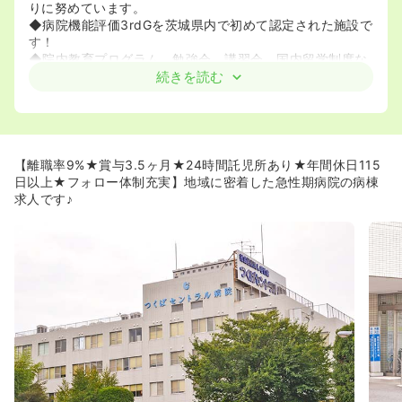
りに努めています。
◆病院機能評価3rdGを茨城県内で初めて認定された施設で
す！
◆院内教育プログラム、勉強会、講習会、国内留学制度な
ど、院内研修制度が充実しているのでブランクのある方・
続きを読む
未経験者の方も安心してご応募ください♪
≪幅広いご経験を積みたい方にもおすすめです！≫
◆急性期,回復期,地域包括,緩和ケアと様々な病棟を有して
おります！
【離職率9%★賞与3.5ヶ月★24時間託児所あり★年間休日115
◆入職後、状況によって希望者は異動が可能になります！
日以上★フォロー体制充実】地域に密着した急性期病院の病棟
求人です♪
≪年間休日118日★≫
◆年間の休日数は118日となっており、それ以外にも有給
を消化されております！年間を通して非常に休みが多い職
場です。
◆毎月、希望休も取得可能となっております♪
≪充実の福利厚生≫
◆24時間保育所・学童があり、0歳～小学6年生のお子様
を併設の施設で預り可能です！利用料金は1時間150円、看
護師さんの場合は1歳まで無料です♪
◆看護師寮も完備されており、病院まで徒歩1分で通勤可
能です！