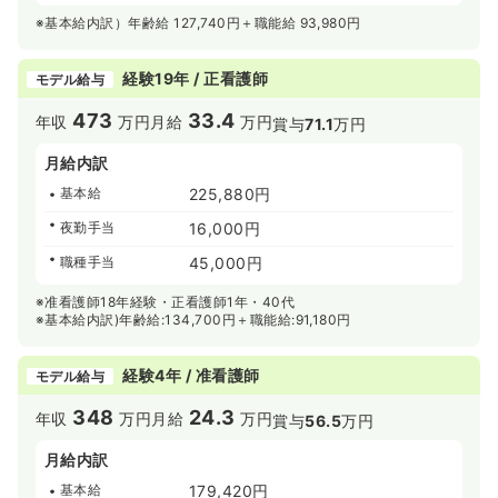
※基本給内訳）年齢給 127,740円＋職能給 93,980円
経験19年 / 正看護師
モデル給与
473
33.4
年収
万円
月給
万円
賞与
71.1
万円
月給内訳
基本給
225,880円
夜勤手当
16,000円
職種手当
45,000円
※准看護師18年経験・正看護師1年・40代
※基本給内訳)年齢給:134,700円＋職能給:91,180円
経験4年 / 准看護師
モデル給与
348
24.3
年収
万円
月給
万円
賞与
56.5
万円
月給内訳
基本給
179,420円