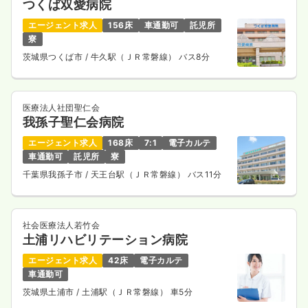
つくば双愛病院
23.8
給与
万円〜
/月
賞与3.5ヶ月
※経験8年の例
エージェント求人
156床
車通勤可
託児所
時間
8:30～17:30
寮
4週8休以上
ブランク可
月給23万円以上可
茨城県つくば市
/ 牛久駅（ＪＲ常磐線） バス8分
気になる
詳細を見る
医療法人社団聖仁会
我孫子聖仁会病院
一時募集休止
2交代（常勤）
エージェント求人
168床
7:1
電子カルテ
車通勤可
託児所
寮
30.2
給与
万円
/月
賞与83.5万円
千葉県我孫子市
/ 天王台駅（ＪＲ常磐線） バス11分
※経験8年の例
時間
8:30～17:30
4週8休以上
ブランク可
月給30万円以上可
社会医療法人若竹会
気になる
詳細を見る
土浦リハビリテーション病院
エージェント求人
42床
電子カルテ
車通勤可
茨城県土浦市
/ 土浦駅（ＪＲ常磐線） 車5分
透析
一般病院
正看護師