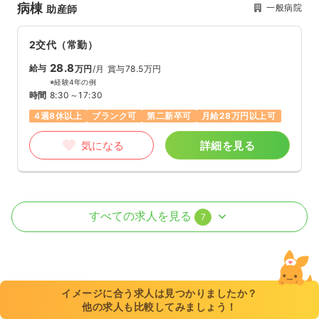
病棟
一般病院
助産師
2交代（常勤）
28.8
給与
万円
/月
賞与78.5万円
※経験4年の例
時間
8:30～17:30
4週8休以上
ブランク可
第二新卒可
月給28万円以上可
気になる
詳細を見る
オペ室(手術室)
一般病院
正・准看護師
すべての求人を見る
7
日勤のみ（常勤）
23.8
給与
万円
/月
賞与3.15ヶ月
※経験4年の例
イメージに合う求人は見つかりましたか？
時間
8:30～17:30
他の求人も比較してみましょう！
日祝休み
4週8休以上
オンコールあり
ブランク可