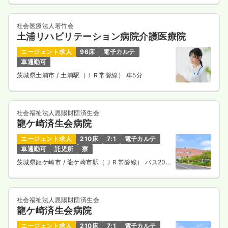
一時募集休止
日勤のみ（常勤）
社会医療法人若竹会
土浦リハビリテーション病院介護医療院
26.9
給与
万円
/月
賞与3.15ヶ月
※経験4年の例
エージェント求人
96床
電子カルテ
時間
8:30～17:30
（休憩60分）
車通勤可
日曜休み
4週8休以上
オンコールあり
ブランク可
茨城県土浦市
/ 土浦駅（ＪＲ常磐線） 車5分
月給30万円以上可
気になる
詳細を見る
社会福祉法人恩賜財団済生会
龍ケ崎済生会病院
エージェント求人
210床
7:1
電子カルテ
検診・健診
一般病院
保健師
車通勤可
託児所
寮
茨城県龍ケ崎市
/ 龍ケ崎市駅（ＪＲ常磐線） バス20
分
一時募集休止
日勤のみ（常勤）
22.6
給与
万円〜
/月
賞与2回
社会福祉法人恩賜財団済生会
※経験5年の例
龍ケ崎済生会病院
時間
8:00～17:00
エージェント求人
210床
7:1
電子カルテ
4週8休以上
ブランク可
月給24万円以上可