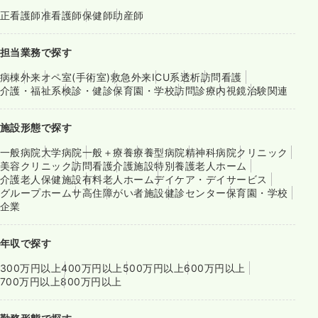
正看護師
准看護師
保健師
助産師
担当業務で探す
病棟
外来
オペ室(手術室)
救急外来
ICU系
透析
訪問看護
介護・福祉系
検診・健診
保育園・学校
訪問診療
内視鏡
治験関連
施設形態で探す
一般病院
大学病院
一般＋療養
療養型病院
精神科病院
クリニック
美容クリニック
訪問看護
介護施設
特別養護老人ホーム
介護老人保健施設
有料老人ホーム
デイケア・デイサービス
グループホーム
サ高住
障がい者施設
健診センター
保育園・学校
企業
年収で探す
300万円以上
400万円以上
500万円以上
600万円以上
700万円以上
800万円以上