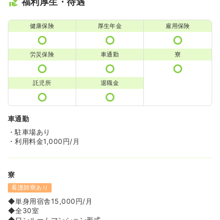
福利厚生・待遇
健康保険
厚生年金
雇用保険
労災保険
車通勤
寮
託児所
退職金
車通勤
・駐車場あり
・利用料金1,000円/月
寮
看護師寮あり
◆単身用宿舎15,000円/月
◆全30室
◆ワンルームマンション形式