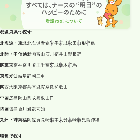
都道府県で探す
北海道・東北
北海道
青森
岩手
宮城
秋田
山形
福島
北陸・甲信越
新潟
富山
石川
福井
山梨
長野
関東
東京
神奈川
埼玉
千葉
茨城
栃木
群馬
東海
愛知
岐阜
静岡
三重
関西
大阪
京都
兵庫
滋賀
奈良
和歌山
中国
広島
岡山
鳥取
島根
山口
四国
徳島
香川
愛媛
高知
九州・沖縄
福岡
佐賀
長崎
熊本
大分
宮崎
鹿児島
沖縄
職種で探す