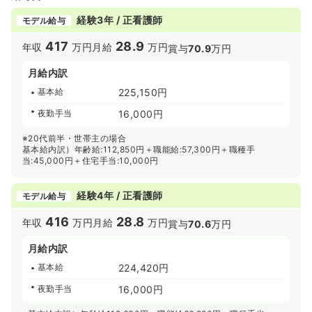
経験3年 / 正看護師
モデル給与
417
28.9
年収
万円
月給
万円
賞与
70.9
万円
月給内訳
基本給
225,150円
夜勤手当
16,000円
※20代前半・世帯主の場合
基本給内訳）年齢給:112,850円＋職能給:57,300円＋職種手
当:45,000円＋住宅手当:10,000円
経験4年 / 正看護師
モデル給与
416
28.8
年収
万円
月給
万円
賞与
70.6
万円
月給内訳
基本給
224,420円
夜勤手当
16,000円