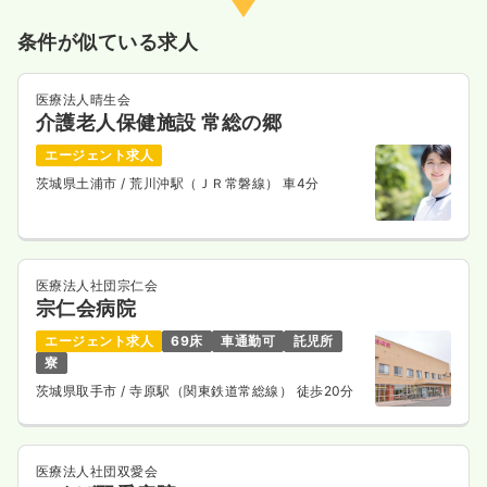
第二新卒可
月給25万円以上可
条件が似ている求人
気になる
詳細を見る
医療法人晴生会
介護老人保健施設 常総の郷
一時募集休止
日勤のみ（パート）
エージェント求人
茨城県土浦市
/ 荒川沖駅（ＪＲ常磐線） 車4分
1,600
給与
時給
円
時間
8:30～17:30
日祝休み
オンコールあり
ブランク可
第二新卒可
時給1,600円以上可
医療法人社団宗仁会
宗仁会病院
気になる
詳細を見る
エージェント求人
69床
車通勤可
託児所
寮
茨城県取手市
/ 寺原駅（関東鉄道常総線） 徒歩20分
外来
一般病院
正看護師
一時募集休止
日勤のみ（常勤）
医療法人社団双愛会