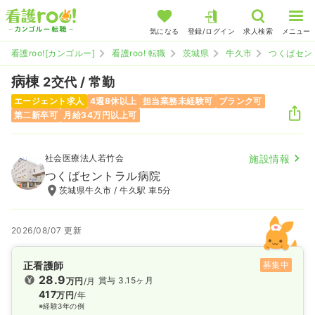
気になる
登録/ログイン
求人検索
メニュー
看護roo![カンゴルー]
看護roo! 転職
茨城県
牛久市
つくばセン
病棟
2交代 / 常勤
エージェント求人
4週8休以上
担当業務未経験可
ブランク可
第二新卒可
月給34万円以上可
社会医療法人若竹会
施設情報
つくばセントラル病院
茨城県牛久市 / 牛久駅 車5分
2026/08/07 更新
正看護師
募集中
28.9
賞与 3.15ヶ月
万円
/月
417
万円
/年
※経験3年の例