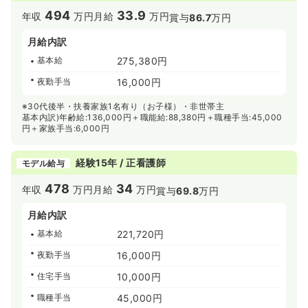
494
33.9
年収
万円
月給
万円
賞与
86.7
万円
月給内訳
基本給
275,380円
夜勤手当
16,000円
※30代後半・扶養家族1名有り（お子様）・非世帯主
基本内訳)年齢給:136,000円＋職能給:88,380円＋職種手当:45,000
円＋家族手当:6,000円
経験15年 / 正看護師
モデル給与
478
34
年収
万円
月給
万円
賞与
69.8
万円
月給内訳
基本給
221,720円
夜勤手当
16,000円
住宅手当
10,000円
職種手当
45,000円