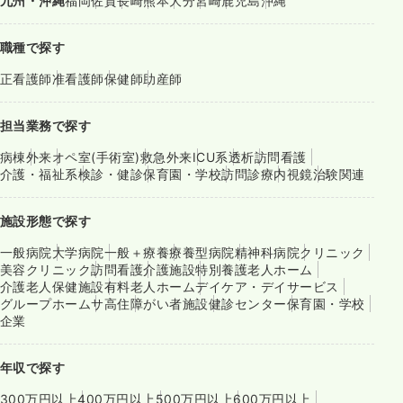
九州・沖縄
福岡
佐賀
長崎
熊本
大分
宮崎
鹿児島
沖縄
職種で探す
正看護師
准看護師
保健師
助産師
担当業務で探す
病棟
外来
オペ室(手術室)
救急外来
ICU系
透析
訪問看護
介護・福祉系
検診・健診
保育園・学校
訪問診療
内視鏡
治験関連
施設形態で探す
一般病院
大学病院
一般＋療養
療養型病院
精神科病院
クリニック
美容クリニック
訪問看護
介護施設
特別養護老人ホーム
介護老人保健施設
有料老人ホーム
デイケア・デイサービス
グループホーム
サ高住
障がい者施設
健診センター
保育園・学校
企業
年収で探す
300万円以上
400万円以上
500万円以上
600万円以上