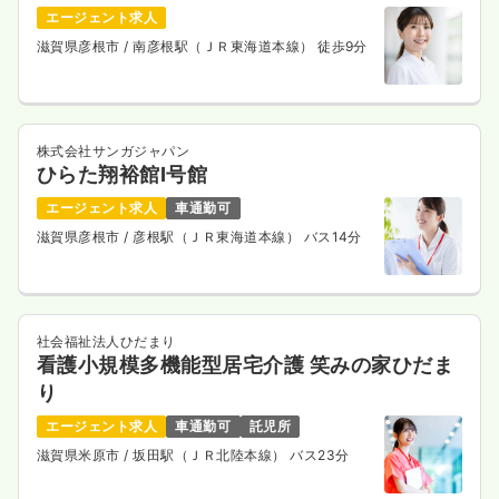
エージェント求人
滋賀県彦根市
/ 南彦根駅（ＪＲ東海道本線） 徒歩9分
株式会社サンガジャパン
ひらた翔裕館Ⅰ号館
エージェント求人
車通勤可
滋賀県彦根市
/ 彦根駅（ＪＲ東海道本線） バス14分
社会福祉法人ひだまり
看護小規模多機能型居宅介護 笑みの家ひだま
り
エージェント求人
車通勤可
託児所
滋賀県米原市
/ 坂田駅（ＪＲ北陸本線） バス23分