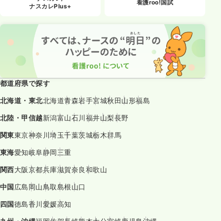
看護roo!国試
ナスカレPlus+
都道府県で探す
北海道・東北
北海道
青森
岩手
宮城
秋田
山形
福島
北陸・甲信越
新潟
富山
石川
福井
山梨
長野
関東
東京
神奈川
埼玉
千葉
茨城
栃木
群馬
東海
愛知
岐阜
静岡
三重
関西
大阪
京都
兵庫
滋賀
奈良
和歌山
中国
広島
岡山
鳥取
島根
山口
四国
徳島
香川
愛媛
高知