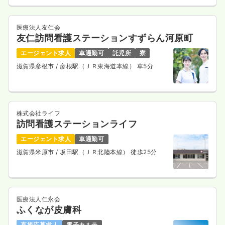
医療法人友仁会
友仁訪問看護ステーションすずらん河原町
エージェント求人
車通勤可
託児所
寮
滋賀県彦根市
/ 彦根駅（ＪＲ東海道本線） 車5分
株式会社ライフ
訪問看護ステーションライフ
エージェント求人
車通勤可
滋賀県米原市
/ 坂田駅（ＪＲ北陸本線） 徒歩25分
医療法人仁永会
ふくなが皮膚科
直接応募求人
電子カルテ