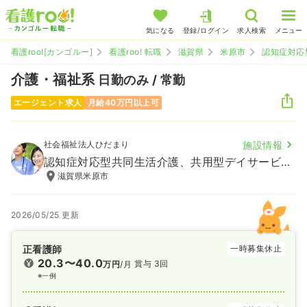
気になる
登録/ログイン
求人検索
メニュー
看護roo![カンゴルー]
看護roo! 転職
滋賀県
米原市
認知症対応
介護・福祉系
日勤のみ / 常勤
エージェント求人
月給40万円以上可
社会福祉法人ひだまり
施設情報
認知症対応型共同生活介護、共用型デイサービス 縁ひだまり
滋賀県米原市
2026/05/25 更新
正看護師
一時募集休止
20.3〜40.0
賞与 3回
万円
/月
※一例