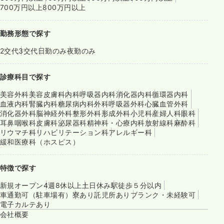
700万円以上
800万円以上
勤務形態で探す
2交代
3交代
日勤のみ
夜勤のみ
診療科目で探す
美容外科
美容皮膚科
内科
呼吸器内科
消化器内科
循環器内科
血液内科
腎臓内科
糖尿病内科
外科
呼吸器外科
心臓血管外科
消化器外科
脳神経外科
整形外科
形成外科
小児科
産婦人科
眼科
耳鼻咽喉科
皮膚科
泌尿器科
精神科・心療内科
放射線科
麻酔科
リウマチ科
リハビリテーション科
アレルギー科
緩和医療科（ホスピス）
特徴で探す
新規オープン
4週8休以上
土日休み
駅徒歩５分以内
車通勤可（駐車場有）
寮あり
託児所あり
ブランク・未経験可
電子カルテあり
会社概要