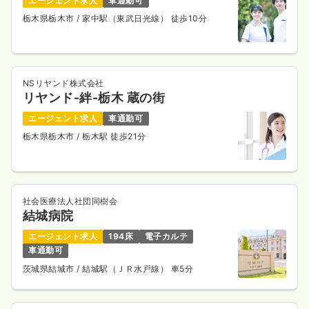
エージェント求人
車通勤可
栃木県栃木市
/ 家中駅（東武日光線） 徒歩10分
NSリヤンド株式会社
リヤンド-絆-栃木 蔵の街
エージェント求人
車通勤可
栃木県栃木市
/ 栃木駅 徒歩21分
社会医療法人社団同樹会
結城病院
エージェント求人
194床
電子カルテ
車通勤可
茨城県結城市
/ 結城駅（ＪＲ水戸線） 車5分