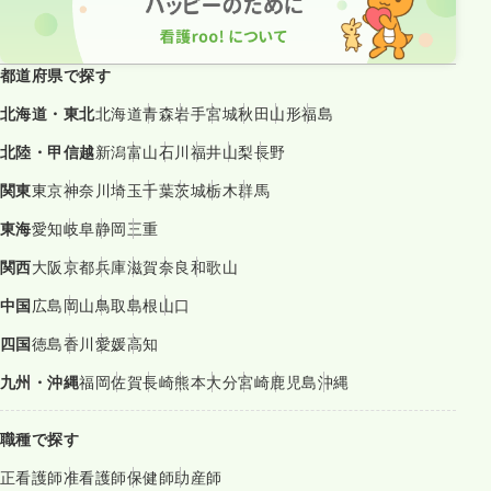
都道府県で探す
北海道・東北
北海道
青森
岩手
宮城
秋田
山形
福島
北陸・甲信越
新潟
富山
石川
福井
山梨
長野
関東
東京
神奈川
埼玉
千葉
茨城
栃木
群馬
東海
愛知
岐阜
静岡
三重
関西
大阪
京都
兵庫
滋賀
奈良
和歌山
中国
広島
岡山
鳥取
島根
山口
四国
徳島
香川
愛媛
高知
九州・沖縄
福岡
佐賀
長崎
熊本
大分
宮崎
鹿児島
沖縄
職種で探す
正看護師
准看護師
保健師
助産師