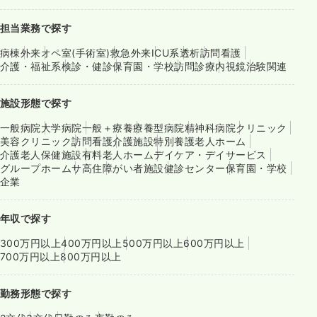
担当業務で探す
病棟
外来
オペ室(手術室)
救急外来
ICU系
透析
訪問看護
介護・福祉系
検診・健診
保育園・学校
訪問診療
内視鏡
治験関連
施設形態で探す
一般病院
大学病院
一般＋療養
療養型病院
精神科病院
クリニック
美容クリニック
訪問看護
介護施設
特別養護老人ホーム
介護老人保健施設
有料老人ホーム
デイケア・デイサービス
グループホーム
サ高住
障がい者施設
健診センター
保育園・学校
企業
年収で探す
300万円以上
400万円以上
500万円以上
600万円以上
700万円以上
800万円以上
勤務形態で探す