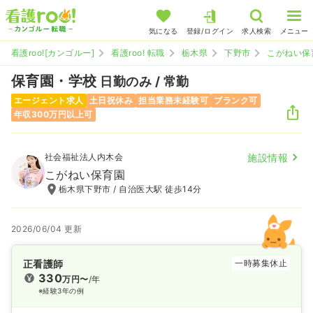
気になる
登録/ログイン
求人検索
メニュー
看護roo![カンゴルー]
看護roo! 転職
栃木県
下野市
こがねい保
保育園・学校
日勤のみ / 常勤
エージェント求人
土日祝休み
担当業務未経験可
ブランク可
年収300万円以上可
社会福祉法人内木会
施設情報
こがねい保育園
栃木県下野市 / 自治医大駅 徒歩14分
2026/06/04 更新
正看護師
一時募集休止
330
万円〜
/年
※経験3年の例