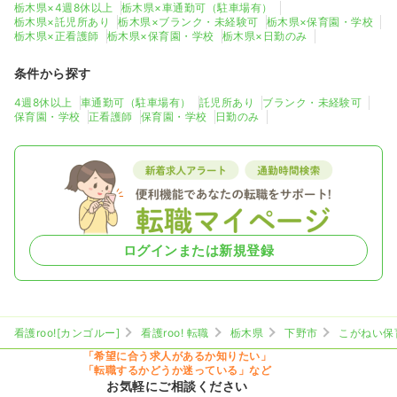
栃木県×4週8休以上
栃木県×車通勤可（駐車場有）
栃木県×託児所あり
栃木県×ブランク・未経験可
栃木県×保育園・学校
栃木県×正看護師
栃木県×保育園・学校
栃木県×日勤のみ
条件から探す
4週8休以上
車通勤可（駐車場有）
託児所あり
ブランク・未経験可
保育園・学校
正看護師
保育園・学校
日勤のみ
ログインまたは新規登録
看護roo![カンゴルー]
看護roo! 転職
栃木県
下野市
こがねい保
「希望に合う求人があるか知りたい」
「転職するかどうか迷っている」など
お気軽にご相談ください