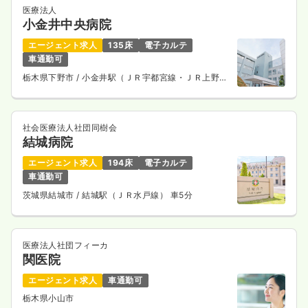
医療法人
小金井中央病院
エージェント求人
135床
電子カルテ
車通勤可
栃木県下野市
/ 小金井駅（ＪＲ宇都宮線・ＪＲ上野東
京ライン） 車3分
社会医療法人社団同樹会
結城病院
エージェント求人
194床
電子カルテ
車通勤可
茨城県結城市
/ 結城駅（ＪＲ水戸線） 車5分
医療法人社団フィーカ
関医院
エージェント求人
車通勤可
栃木県小山市