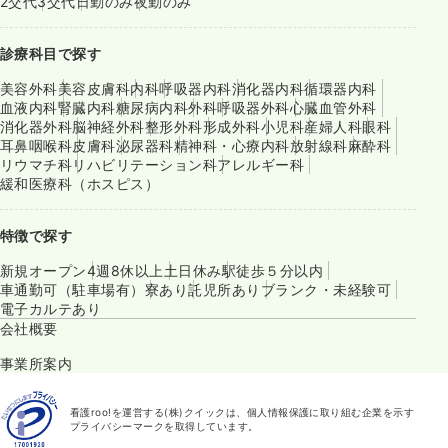
2交代
3交代
日勤のみ
夜勤のみ
診療科目で探す
美容外科
美容皮膚科
内科
呼吸器内科
消化器内科
循環器内科
血液内科
腎臓内科
糖尿病内科
外科
呼吸器外科
心臓血管外科
消化器外科
脳神経外科
整形外科
形成外科
小児科
産婦人科
眼科
耳鼻咽喉科
皮膚科
泌尿器科
精神科・心療内科
放射線科
麻酔科
リウマチ科
リハビリテーション科
アレルギー科
緩和医療科（ホスピス）
特徴で探す
新規オープン
4週8休以上
土日休み
駅徒歩５分以内
車通勤可（駐車場有）
寮あり
託児所あり
ブランク・未経験可
電子カルテあり
会社概要
事業所案内
看護roo!を運営する(株)クイックは、個人情報保護に取り組む企業を示す
プライバシーマークを取得しています。