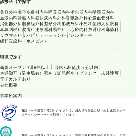
診療科目で探す
美容外科
美容皮膚科
内科
呼吸器内科
消化器内科
循環器内科
血液内科
腎臓内科
糖尿病内科
外科
呼吸器外科
心臓血管外科
消化器外科
脳神経外科
整形外科
形成外科
小児科
産婦人科
眼科
耳鼻咽喉科
皮膚科
泌尿器科
精神科・心療内科
放射線科
麻酔科
リウマチ科
リハビリテーション科
アレルギー科
緩和医療科（ホスピス）
特徴で探す
新規オープン
4週8休以上
土日休み
駅徒歩５分以内
車通勤可（駐車場有）
寮あり
託児所あり
ブランク・未経験可
電子カルテあり
会社概要
事業所案内
看護roo!を運営する(株)クイックは、個人情報保護に取り組む企業を示す
プライバシーマークを取得しています。
看護roo!を運営する(株)クイックは、適正な有料職業紹介事業者として厚