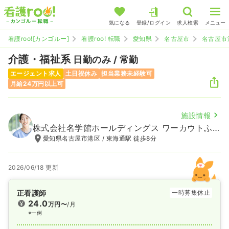
気になる
登録/ログイン
求人検索
メニュー
看護roo![カンゴルー]
看護roo! 転職
愛知県
名古屋市
名古屋市
介護・福祉系
日勤のみ / 常勤
エージェント求人
土日祝休み
担当業務未経験可
月給24万円以上可
施設情報
株式会社名学館ホールディングス ワーカウトふくろうテラス
愛知県名古屋市港区 / 東海通駅 徒歩8分
2026/06/18 更新
正看護師
一時募集休止
24.0
万円〜
/月
※一例