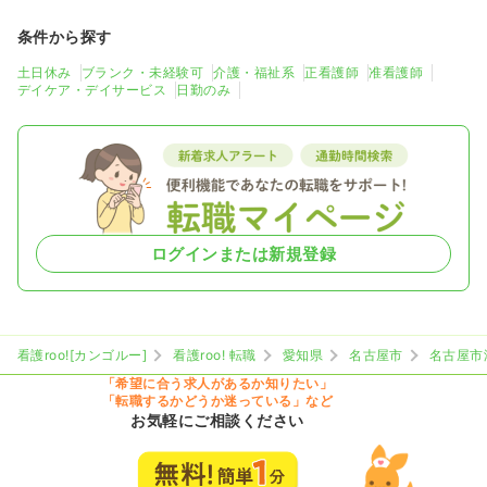
条件から探す
土日休み
ブランク・未経験可
介護・福祉系
正看護師
准看護師
デイケア・デイサービス
日勤のみ
ログインまたは新規登録
看護roo![カンゴルー]
看護roo! 転職
愛知県
名古屋市
名古屋市
「希望に合う求人があるか知りたい」
「転職するかどうか迷っている」など
お気軽にご相談ください