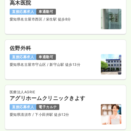
高木医院
直接応募求人
車通勤可
愛知県名古屋市西区
/ 栄生駅 徒歩8分
佐野外科
直接応募求人
車通勤可
愛知県名古屋市守山区
/ 新守山駅 徒歩13分
医療法人AGRIE
アグリホームクリニックきよす
直接応募求人
電子カルテ
愛知県清須市
/ 下小田井駅 徒歩12分