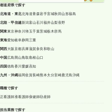
都道府県で探す
北海道・東北
北海道
青森
岩手
宮城
秋田
山形
福島
北陸・甲信越
新潟
富山
石川
福井
山梨
長野
関東
東京
神奈川
埼玉
千葉
茨城
栃木
群馬
東海
愛知
岐阜
静岡
三重
関西
大阪
京都
兵庫
滋賀
奈良
和歌山
中国
広島
岡山
鳥取
島根
山口
四国
徳島
香川
愛媛
高知
九州・沖縄
福岡
佐賀
長崎
熊本
大分
宮崎
鹿児島
沖縄
職種で探す
正看護師
准看護師
保健師
助産師
担当業務で探す