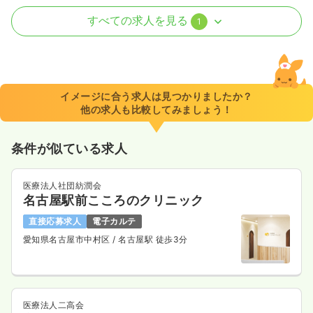
介護・福祉系
デイケア・デイサービス
正・准看護師
すべての求人を見る
1
一時募集休止
日勤のみ（パート）
1,700
給与
時給
円〜
時間
8:00～17:00
イメージに合う求人は見つかりましたか？
他の求人も比較してみましょう！
土日祝休み
担当業務未経験可
時給1,700円以上可
気になる
詳細を見る
条件が似ている求人
医療法人社団紡潤会
名古屋駅前こころのクリニック
直接応募求人
電子カルテ
愛知県名古屋市中村区
/ 名古屋駅 徒歩3分
医療法人二高会