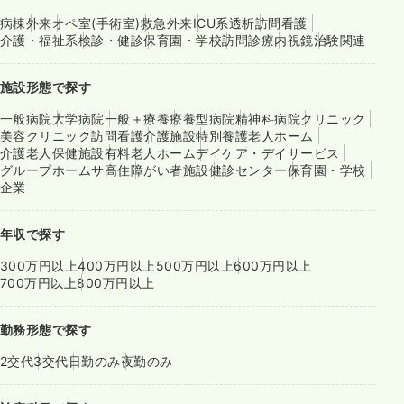
病棟
外来
オペ室(手術室)
救急外来
ICU系
透析
訪問看護
介護・福祉系
検診・健診
保育園・学校
訪問診療
内視鏡
治験関連
施設形態で探す
一般病院
大学病院
一般＋療養
療養型病院
精神科病院
クリニック
美容クリニック
訪問看護
介護施設
特別養護老人ホーム
介護老人保健施設
有料老人ホーム
デイケア・デイサービス
グループホーム
サ高住
障がい者施設
健診センター
保育園・学校
企業
年収で探す
300万円以上
400万円以上
500万円以上
600万円以上
700万円以上
800万円以上
勤務形態で探す
2交代
3交代
日勤のみ
夜勤のみ