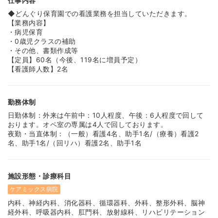
仕事内容
◆どんぐり保育園での看護業務を担当していただきます。
【業務内容】
・病児保育
・0歳児クラスの補助
・その他、書類作成等
【定員】60名（今後、119名に増員予定）
【看護師人数】2名
勤務体制
日勤体制：外来は午前中：10人程度、午後：6人程度で回して
おります。オペ室の専属は4人で回しております。
夜勤・当直体制：（一般）看護4名、助手1名/（療養）看護2
名、助手1名/（回リハ）看護2名、助手1名
施設形態・診療科目
ケアミックス病院
内科、神経内科、消化器科、循環器科、外科、整形外科、脳神
経外科、呼吸器内科、肛門科、放射線科、リハビリテーション