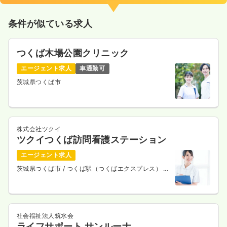
気になる
詳細を見る
条件が似ている求人
つくば木場公園クリニック
一時募集休止
日勤のみ（常勤）
エージェント求人
車通勤可
23.2
給与
万円
/月
賞与3.3ヶ月
茨城県つくば市
※経験6年の例
時間
9:00～18:00
日祝休み
年間休日127日
4週8休以上
ブランク可
第二新卒可
月給23万円以上可
株式会社ツクイ
ツクイつくば訪問看護ステーション
気になる
詳細を見る
エージェント求人
茨城県つくば市
/ つくば駅（つくばエクスプレス） 徒
歩16分
透析
一般＋療養
正・准看護師
日勤のみ（常勤）
社会福祉法人筑水会
ライフサポート サンルーナ