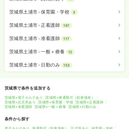
その他
一般＋療養
保健師
茨城県土浦市
×
保育園・学校
3
一時募集休止
日勤のみ（常勤）
茨城県土浦市
×
正看護師
23.3
給与
167
万円〜
/月
賞与3.6ヶ月
※一例
時間
8:30～17:30
茨城県土浦市
×
准看護師
117
日祝休み
オンコールあり
月給23万円以上可
茨城県土浦市
×
一般＋療養
12
気になる
詳細を見る
茨城県土浦市
×
日勤のみ
153
茨城県で条件を追加する
茨城県×電子カルテあり
茨城県×車通勤可（駐車場有）
茨城県×託児所あり
茨城県×保育園・学校
茨城県×正看護師
茨城県×准看護師
茨城県×一般＋療養
茨城県×日勤のみ
条件から探す
電子カルテあり
車通勤可（駐車場有）
託児所あり
保育園・学校