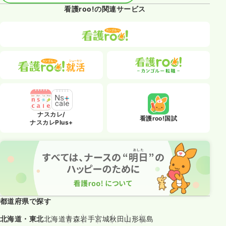
看護roo!の関連サービス
ナスカレ/
看護roo!国試
ナスカレPlus+
都道府県で探す
北海道・東北
北海道
青森
岩手
宮城
秋田
山形
福島