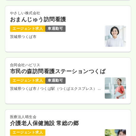
やさしい株式会社
おまんじゅう訪問看護
保育園・学校
一般＋療養
正・准看護師
エージェント求人
車通勤可
茨城県つくば市
一時募集休止
日勤のみ（パート）
給与
お問い合わせください
時間
9:00～18:00
合同会社ハビリス
気になる
詳細を見る
市民の森訪問看護ステーションつくば
エージェント求人
車通勤可
茨城県つくば市
/ つくば駅（つくばエクスプレス） 徒
歩11分
訪問看護
一般＋療養
正看護師
一時募集休止
日勤のみ（常勤）
医療法人晴生会
23.2〜29.2
給与
万円
/月
賞与68.4〜86.4万円
介護老人保健施設 常総の郷
※一例
時間
8:30～17:30
エージェント求人