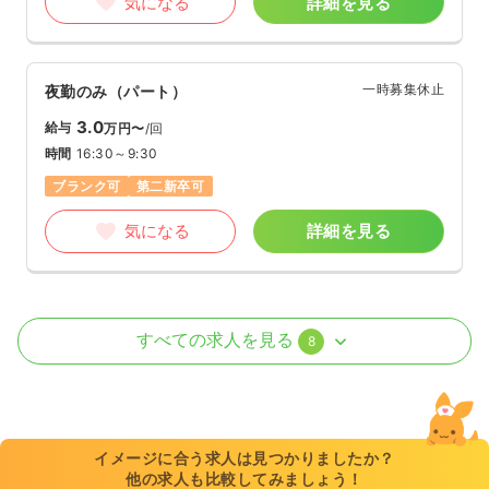
気になる
詳細を見る
一時募集休止
夜勤のみ（パート）
3.0
給与
万円〜
/回
時間
16:30～9:30
ブランク可
第二新卒可
気になる
詳細を見る
外来
一般＋療養
正・准看護師
すべての求人を見る
8
日勤のみ（パート）
1,400
給与
時給
円〜
時間
8:00～17:00
イメージに合う求人は見つかりましたか？
他の求人も比較してみましょう！
日祝休み
ブランク可
第二新卒可
時給1,400円以上可