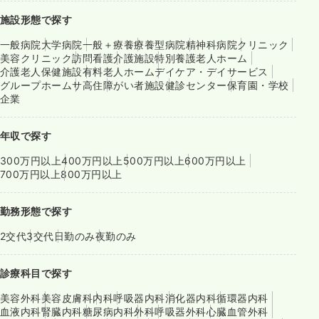
施設形態で探す
一般病院
大学病院
一般＋療養
療養型病院
精神科病院
クリニック
美容クリニック
訪問看護
介護施設
特別養護老人ホーム
介護老人保健施設
有料老人ホーム
デイケア・デイサービス
グループホーム
サ高住
障がい者施設
健診センター
保育園・学校
企業
年収で探す
300万円以上
400万円以上
500万円以上
600万円以上
700万円以上
800万円以上
勤務形態で探す
2交代
3交代
日勤のみ
夜勤のみ
診療科目で探す
美容外科
美容皮膚科
内科
呼吸器内科
消化器内科
循環器内科
血液内科
腎臓内科
糖尿病内科
外科
呼吸器外科
心臓血管外科