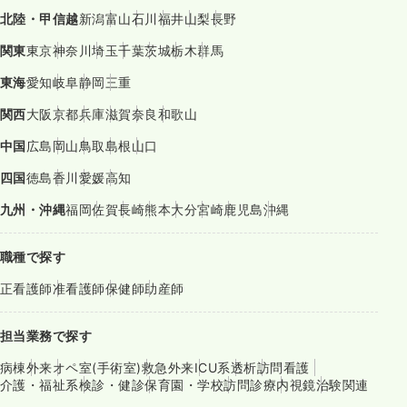
北陸・甲信越
新潟
富山
石川
福井
山梨
長野
関東
東京
神奈川
埼玉
千葉
茨城
栃木
群馬
東海
愛知
岐阜
静岡
三重
関西
大阪
京都
兵庫
滋賀
奈良
和歌山
中国
広島
岡山
鳥取
島根
山口
四国
徳島
香川
愛媛
高知
九州・沖縄
福岡
佐賀
長崎
熊本
大分
宮崎
鹿児島
沖縄
職種で探す
正看護師
准看護師
保健師
助産師
担当業務で探す
病棟
外来
オペ室(手術室)
救急外来
ICU系
透析
訪問看護
介護・福祉系
検診・健診
保育園・学校
訪問診療
内視鏡
治験関連