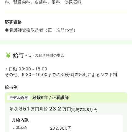
科、腎臓内科、皮膚科、眼科、泌尿器科
応募資格
◆看護師資格取得者（正・准問わず）
給与
※以下の勤務時間の場合
日勤
09:00～18:00
その他、6:30～10:00までの30分時差出勤によるシフト制
給与例
経験6年 / 正看護師
モデル給与
351
23.2
年収
万円
月給
万円
賞与
72.8
万円
月給内訳
基本給
202,360円