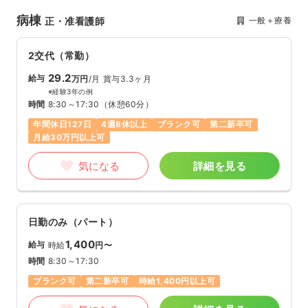
病棟
一般＋療養
正・准看護師
2交代（常勤）
29.2
給与
万円
/月
賞与3.3ヶ月
※経験3年の例
時間
8:30～17:30
（休憩60分）
年間休日127日
4週8休以上
ブランク可
第二新卒可
月給30万円以上可
気になる
詳細を見る
日勤のみ（パート）
1,400
給与
時給
円〜
時間
8:30～17:30
ブランク可
第二新卒可
時給1,400円以上可