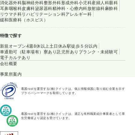
消化器外科
脳神経外科
整形外科
形成外科
小児科
産婦人科
眼科
耳鼻咽喉科
皮膚科
泌尿器科
精神科・心療内科
放射線科
麻酔科
リウマチ科
リハビリテーション科
アレルギー科
緩和医療科（ホスピス）
特徴で探す
新規オープン
4週8休以上
土日休み
駅徒歩５分以内
車通勤可（駐車場有）
寮あり
託児所あり
ブランク・未経験可
電子カルテあり
会社概要
事業所案内
看護roo!を運営する(株)クイックは、個人情報保護に取り組む企業を示す
プライバシーマークを取得しています。
看護roo!を運営する(株)クイックは、適正な有料職業紹介事業者として厚
生労働省より認定を受けています。