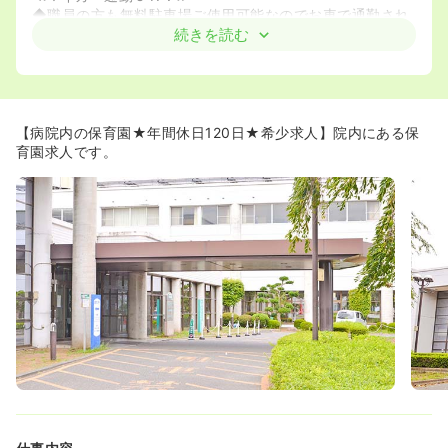
◆職員の方も無料駐車場ご使用可能なのでお車で通勤され
たい方も安心してご応募ください♪
続きを読む
≪4週8休！≫
◆4週8休でお休みもしっかり取れますので、プライベート
も充実します♪
【病院内の保育園★年間休日120日★希少求人】院内にある保
≪研修制度充実！≫
育園求人です。
◆各部門による勉強会などを随時行っています☆新卒者だ
けでなく、中途の方にもしっかりした指導を行いますの
で、ブランクのある方も安心してお問い合わせ下さい♪