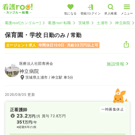
気になる
登録/ログイン
求人検索
メニュー
看護roo![カンゴルー]
看護roo! 転職
茨城県
土浦市
神立病院
保育園・学校
日勤のみ / 常勤
エージェント求人
年間休日120日
月給23万円以上可
医療法人社団青洲会
施設情報
神立病院
茨城県土浦市 / 神立駅 車5分
2026/08/05 更新
正看護師
一時募集休止
23.2
賞与 72.8万円
万円
/月
351
万円
/年
※経験6年の例