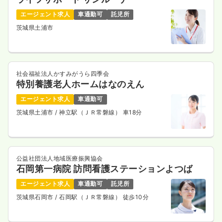
25.8
給与
万円
/月
賞与3.3ヶ月
※経験6年の例
エージェント求人
車通勤可
託児所
時間
8:30～17:30
茨城県土浦市
日曜休み
年間休日127日
4週8休以上
ブランク可
第二新卒可
月給25万円以上可
気になる
詳細を見る
社会福祉法人かすみがうら四季会
特別養護老人ホームはなのえん
エージェント求人
車通勤可
オペ室(手術室)
一般＋療養
正・准看護師
茨城県土浦市
/ 神立駅（ＪＲ常磐線） 車18分
日勤のみ（常勤）
27.4
給与
万円
/月
賞与65.3万円
公益社団法人地域医療振興協会
※経験10年の例
石岡第一病院 訪問看護ステーションよつば
時間
9:00～18:00
エージェント求人
車通勤可
託児所
日祝休み
年間休日127日
4週8休以上
オンコールあり
第二新卒可
月給27万円以上可
茨城県石岡市
/ 石岡駅（ＪＲ常磐線） 徒歩10分
気になる
詳細を見る