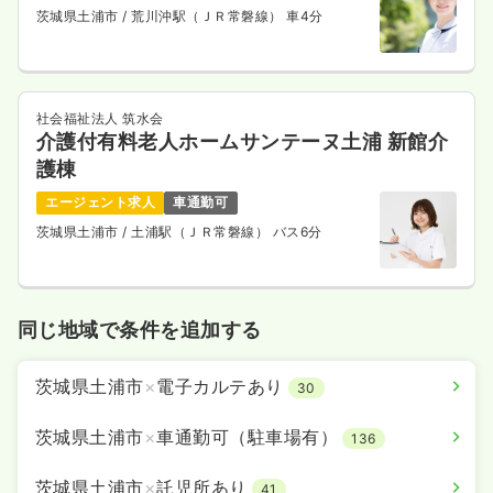
茨城県土浦市
/ 荒川沖駅（ＪＲ常磐線） 車4分
土日祝休み
年間休日120日
オンコールあり
月給29万円以上可
気になる
詳細を見る
社会福祉法人 筑水会
介護付有料老人ホームサンテーヌ土浦 新館介
護棟
その他
一般＋療養
正看護師
エージェント求人
車通勤可
茨城県土浦市
/ 土浦駅（ＪＲ常磐線） バス6分
一時募集休止
日勤のみ（常勤）
23.3
給与
万円
/月
賞与3.6ヶ月
※経験4年の例
時間
8:30～17:30
同じ地域で条件を追加する
日祝休み
オンコールあり
月給23万円以上可
茨城県土浦市
×
電子カルテあり
30
気になる
詳細を見る
茨城県土浦市
×
車通勤可（駐車場有）
136
茨城県土浦市
×
託児所あり
41