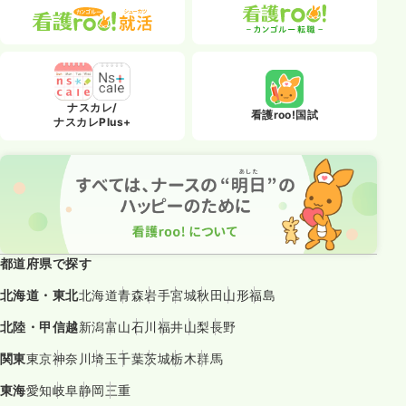
ナスカレ/
看護roo!国試
ナスカレPlus+
都道府県で探す
北海道・東北
北海道
青森
岩手
宮城
秋田
山形
福島
北陸・甲信越
新潟
富山
石川
福井
山梨
長野
関東
東京
神奈川
埼玉
千葉
茨城
栃木
群馬
東海
愛知
岐阜
静岡
三重