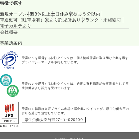
特徴で探す
新規オープン
4週8休以上
土日休み
駅徒歩５分以内
車通勤可（駐車場有）
寮あり
託児所あり
ブランク・未経験可
電子カルテあり
会社概要
事業所案内
看護roo!を運営する(株)クイックは、個人情報保護に取り組む企業を示す
プライバシーマークを取得しています。
看護roo!を運営する(株)クイックは、適正な有料職業紹介事業者として厚
生労働省より認定を受けています。
看護roo!転職は東証プライム市場上場企業のクイックが、厚生労働大臣の
許可を受けて運営しています。
厚生労働大臣許可27-ユ-020100