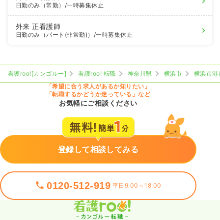
日勤のみ（常勤）
/一時募集休止
外来
正看護師
日勤のみ（パート(非常勤)）
/一時募集休止
看護roo![カンゴルー]
看護roo! 転職
神奈川県
横浜市
横浜市港
「希望に合う求人があるか知りたい」
「転職するかどうか迷っている」など
お気軽にご相談ください
登録して相談してみる
0120-512-919
平日9:00～18:00