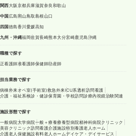
関西
大阪
京都
兵庫
滋賀
奈良
和歌山
中国
広島
岡山
鳥取
島根
山口
四国
徳島
香川
愛媛
高知
九州・沖縄
福岡
佐賀
長崎
熊本
大分
宮崎
鹿児島
沖縄
職種で探す
正看護師
准看護師
保健師
助産師
担当業務で探す
病棟
外来
オペ室(手術室)
救急外来
ICU系
透析
訪問看護
介護・福祉系
検診・健診
保育園・学校
訪問診療
内視鏡
治験関連
施設形態で探す
一般病院
大学病院
一般＋療養
療養型病院
精神科病院
クリニック
美容クリニック
訪問看護
介護施設
特別養護老人ホーム
介護老人保健施設
有料老人ホーム
デイケア・デイサービス