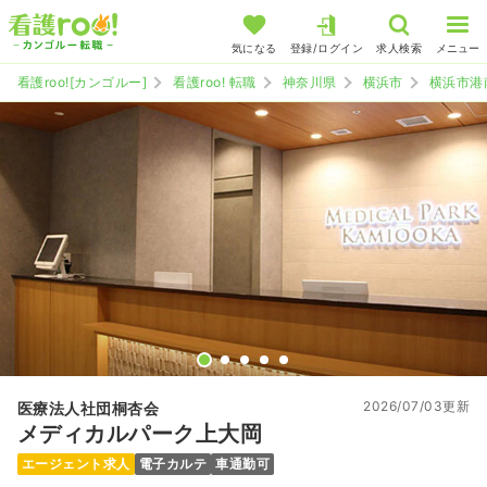
気になる
登録/ログイン
求人検索
メニュー
看護roo![カンゴルー]
看護roo! 転職
神奈川県
横浜市
横浜市港
2026/07/03更新
医療法人社団桐杏会
メディカルパーク上大岡
エージェント求人
電子カルテ
車通勤可