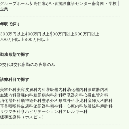
グループホーム
サ高住
障がい者施設
健診センター
保育園・学校
企業
年収で探す
300万円以上
400万円以上
500万円以上
600万円以上
700万円以上
800万円以上
勤務形態で探す
2交代
3交代
日勤のみ
夜勤のみ
診療科目で探す
美容外科
美容皮膚科
内科
呼吸器内科
消化器内科
循環器内科
血液内科
腎臓内科
糖尿病内科
外科
呼吸器外科
心臓血管外科
消化器外科
脳神経外科
整形外科
形成外科
小児科
産婦人科
眼科
耳鼻咽喉科
皮膚科
泌尿器科
精神科・心療内科
放射線科
麻酔科
リウマチ科
リハビリテーション科
アレルギー科
緩和医療科（ホスピス）