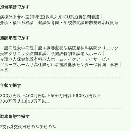
担当業務で探す
病棟
外来
オペ室(手術室)
救急外来
ICU系
透析
訪問看護
介護・福祉系
検診・健診
保育園・学校
訪問診療
内視鏡
治験関連
施設形態で探す
一般病院
大学病院
一般＋療養
療養型病院
精神科病院
クリニック
美容クリニック
訪問看護
介護施設
特別養護老人ホーム
介護老人保健施設
有料老人ホーム
デイケア・デイサービス
グループホーム
サ高住
障がい者施設
健診センター
保育園・学校
企業
年収で探す
300万円以上
400万円以上
500万円以上
600万円以上
700万円以上
800万円以上
勤務形態で探す
2交代
3交代
日勤のみ
夜勤のみ