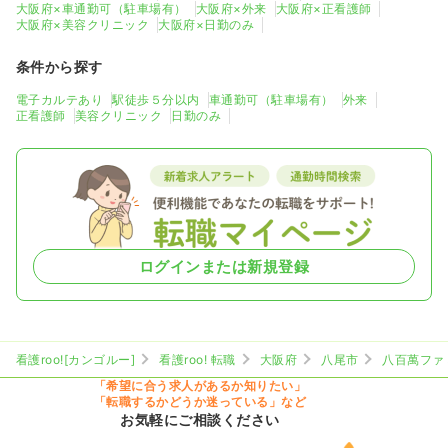
大阪府×車通勤可（駐車場有）
大阪府×外来
大阪府×正看護師
大阪府×美容クリニック
大阪府×日勤のみ
条件から探す
電子カルテあり
駅徒歩５分以内
車通勤可（駐車場有）
外来
正看護師
美容クリニック
日勤のみ
ログインまたは新規登録
看護roo![カンゴルー]
看護roo! 転職
大阪府
八尾市
八百萬ファ
「希望に合う求人があるか知りたい」
「転職するかどうか迷っている」など
お気軽にご相談ください