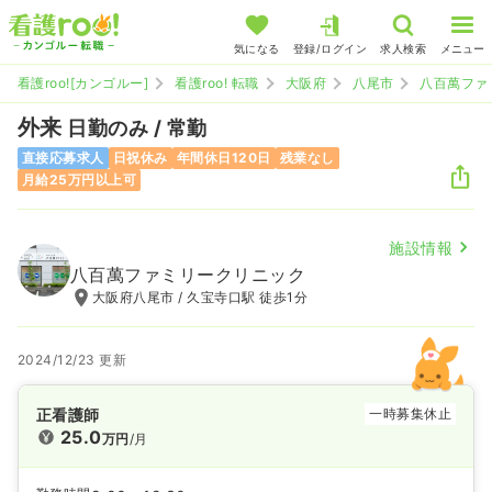
気になる
登録/ログイン
求人検索
メニュー
看護roo![カンゴルー]
看護roo! 転職
大阪府
八尾市
八百萬ファ
外来
日勤のみ / 常勤
直接応募求人
日祝休み
年間休日120日
残業なし
月給25万円以上可
施設情報
八百萬ファミリークリニック
大阪府八尾市 / 久宝寺口駅 徒歩1分
2024/12/23 更新
正看護師
一時募集休止
25.0
万円
/月