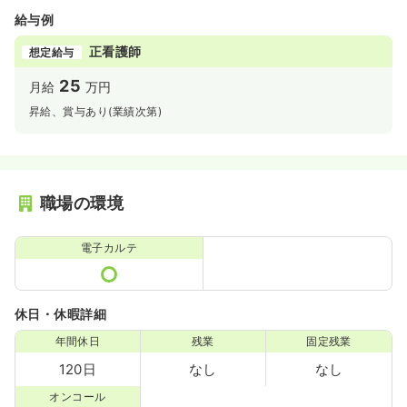
給与例
正看護師
想定給与
25
月給
万円
昇給、賞与あり(業績次第)
職場の環境
電子カルテ
休日・休暇詳細
年間休日
残業
固定残業
120日
なし
なし
オンコール