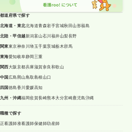
都道府県で探す
北海道・東北
北海道
青森
岩手
宮城
秋田
山形
福島
北陸・甲信越
新潟
富山
石川
福井
山梨
長野
関東
東京
神奈川
埼玉
千葉
茨城
栃木
群馬
東海
愛知
岐阜
静岡
三重
関西
大阪
京都
兵庫
滋賀
奈良
和歌山
中国
広島
岡山
鳥取
島根
山口
四国
徳島
香川
愛媛
高知
九州・沖縄
福岡
佐賀
長崎
熊本
大分
宮崎
鹿児島
沖縄
職種で探す
正看護師
准看護師
保健師
助産師