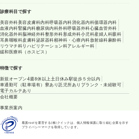
診療科目で探す
美容外科
美容皮膚科
内科
呼吸器内科
消化器内科
循環器内科
血液内科
腎臓内科
糖尿病内科
外科
呼吸器外科
心臓血管外科
消化器外科
脳神経外科
整形外科
形成外科
小児科
産婦人科
眼科
耳鼻咽喉科
皮膚科
泌尿器科
精神科・心療内科
放射線科
麻酔科
リウマチ科
リハビリテーション科
アレルギー科
緩和医療科（ホスピス）
特徴で探す
新規オープン
4週8休以上
土日休み
駅徒歩５分以内
車通勤可（駐車場有）
寮あり
託児所あり
ブランク・未経験可
電子カルテあり
会社概要
事業所案内
看護roo!を運営する(株)クイックは、個人情報保護に取り組む企業を示す
プライバシーマークを取得しています。