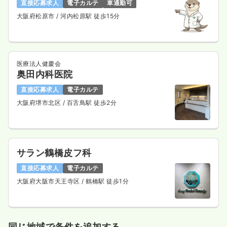
直接応募求人
電子カルテ
車通勤可
大阪府松原市
/ 河内松原駅 徒歩15分
医療法人健慶会
奥田内科医院
直接応募求人
電子カルテ
大阪府堺市北区
/ 百舌鳥駅 徒歩2分
サラン鶴橋皮フ科
直接応募求人
電子カルテ
大阪府大阪市天王寺区
/ 鶴橋駅 徒歩1分
同じ地域で条件を追加する