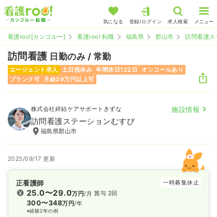
気になる
登録/ログイン
求人検索
メニュー
看護roo![カンゴルー]
看護roo! 転職
福島県
郡山市
訪問看護ス
訪問看護
日勤のみ / 常勤
エージェント求人
土日祝休み
年間休日122日
オンコールあり
ブランク可
月給29万円以上可
株式会社絆結ケアサポートきずな
施設情報
訪問看護ステーションむすび
福島県郡山市
2025/09/17 更新
正看護師
一時募集休止
25.0〜29.0
賞与 2回
万円
/月
300〜348
万円
/年
※経験2年の例