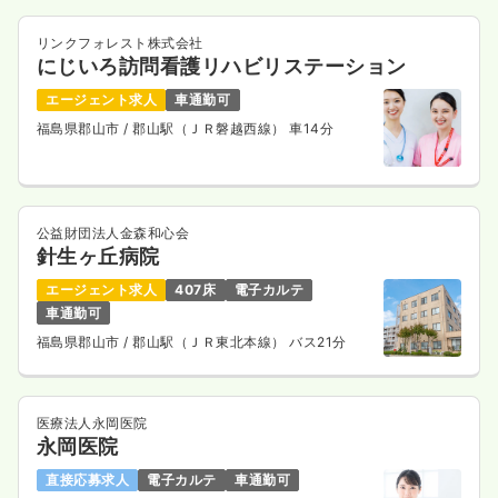
リンクフォレスト株式会社
にじいろ訪問看護リハビリステーション
エージェント求人
車通勤可
福島県郡山市
/ 郡山駅（ＪＲ磐越西線） 車14分
公益財団法人金森和心会
針生ヶ丘病院
エージェント求人
407床
電子カルテ
車通勤可
福島県郡山市
/ 郡山駅（ＪＲ東北本線） バス21分
医療法人永岡医院
永岡医院
直接応募求人
電子カルテ
車通勤可