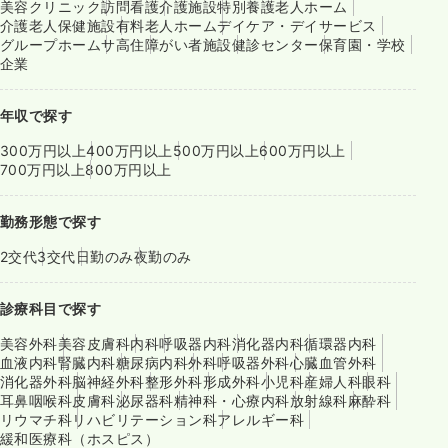
美容クリニック
訪問看護
介護施設
特別養護老人ホーム
介護老人保健施設
有料老人ホーム
デイケア・デイサービス
グループホーム
サ高住
障がい者施設
健診センター
保育園・学校
企業
年収で探す
300万円以上
400万円以上
500万円以上
600万円以上
700万円以上
800万円以上
勤務形態で探す
2交代
3交代
日勤のみ
夜勤のみ
診療科目で探す
美容外科
美容皮膚科
内科
呼吸器内科
消化器内科
循環器内科
血液内科
腎臓内科
糖尿病内科
外科
呼吸器外科
心臓血管外科
消化器外科
脳神経外科
整形外科
形成外科
小児科
産婦人科
眼科
耳鼻咽喉科
皮膚科
泌尿器科
精神科・心療内科
放射線科
麻酔科
リウマチ科
リハビリテーション科
アレルギー科
緩和医療科（ホスピス）