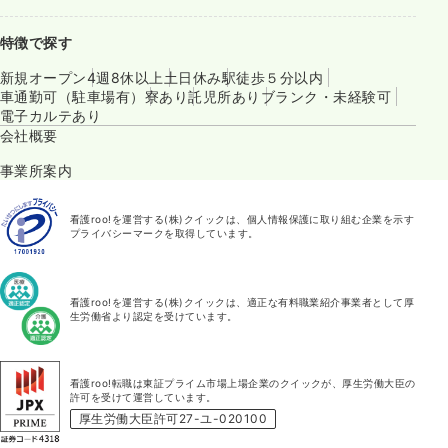
特徴で探す
新規オープン
4週8休以上
土日休み
駅徒歩５分以内
車通勤可（駐車場有）
寮あり
託児所あり
ブランク・未経験可
電子カルテあり
会社概要
事業所案内
看護roo!を運営する(株)クイックは、個人情報保護に取り組む企業を示す
プライバシーマークを取得しています。
看護roo!を運営する(株)クイックは、適正な有料職業紹介事業者として厚
生労働省より認定を受けています。
看護roo!転職は東証プライム市場上場企業のクイックが、厚生労働大臣の
許可を受けて運営しています。
厚生労働大臣許可27-ユ-020100