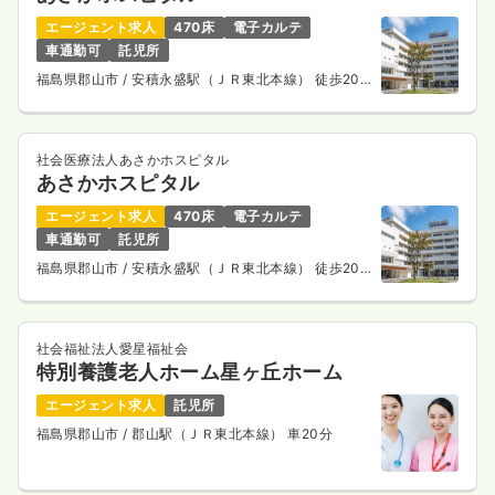
エージェント求人
470床
電子カルテ
車通勤可
託児所
福島県郡山市
/ 安積永盛駅（ＪＲ東北本線） 徒歩20
分
社会医療法人あさかホスピタル
あさかホスピタル
エージェント求人
470床
電子カルテ
車通勤可
託児所
福島県郡山市
/ 安積永盛駅（ＪＲ東北本線） 徒歩20
分
社会福祉法人愛星福祉会
特別養護老人ホーム星ヶ丘ホーム
エージェント求人
託児所
福島県郡山市
/ 郡山駅（ＪＲ東北本線） 車20分