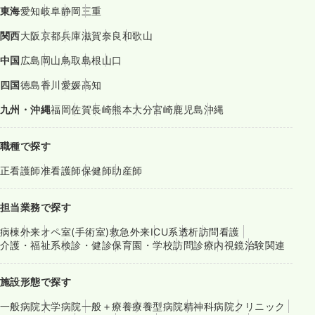
東海
愛知
岐阜
静岡
三重
関西
大阪
京都
兵庫
滋賀
奈良
和歌山
中国
広島
岡山
鳥取
島根
山口
四国
徳島
香川
愛媛
高知
九州・沖縄
福岡
佐賀
長崎
熊本
大分
宮崎
鹿児島
沖縄
職種で探す
正看護師
准看護師
保健師
助産師
担当業務で探す
病棟
外来
オペ室(手術室)
救急外来
ICU系
透析
訪問看護
介護・福祉系
検診・健診
保育園・学校
訪問診療
内視鏡
治験関連
施設形態で探す
一般病院
大学病院
一般＋療養
療養型病院
精神科病院
クリニック