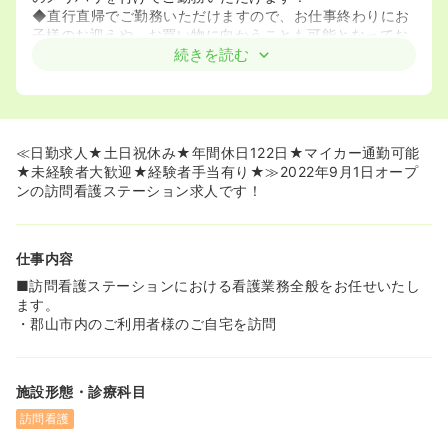
◆直行直帰でご勤務いただけますので、お仕事終わりにお
子様のお迎えや、お買い物に向かうことも可能となってお
ります！
続きを読む
《訪問看護初心者やブランクのある看護師様も大歓迎です
♪》
◆初めて訪問看護を経験をしたい看護師様でも、安心して
ご希望いただけます。ご勤務を開始後もしっかりと経験者
≪日勤求人★土日祝休み★年間休日122日★マイカー通勤可能
がつき就労環境踏まえサポートをして頂けます！
★未経験者大歓迎★経験者手当有り★≫2022年9月1日オープ
◆利用者様は小児から高齢者まで幅広い年代の方々に利用
ンの訪問看護ステーション求人です！
をしていただいており、地域の在宅看護を担うステーショ
ンとなっております！
◆オープニングスタッフには未経験者の方もいますので、
仕事内容
共に経験を積んでいける環境がございます！
■訪問看護ステーションにおける看護業務全般をお任せいたし
ます。
・郡山市内のご利用者様のご自宅を訪問
施設形態・診療科目
訪問看護