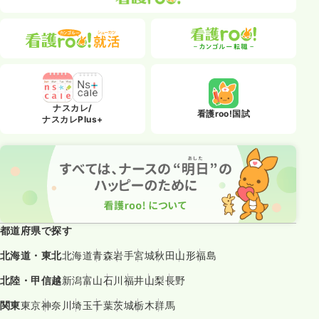
ナスカレ/
看護roo!国試
ナスカレPlus+
都道府県で探す
北海道・東北
北海道
青森
岩手
宮城
秋田
山形
福島
北陸・甲信越
新潟
富山
石川
福井
山梨
長野
関東
東京
神奈川
埼玉
千葉
茨城
栃木
群馬