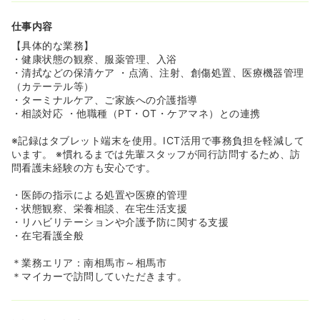
担が軽減されたという声も上がっています！
◆年齢を重ねても無理なく働きたい方や、体力面に不安が
仕事内容
ある方にとっても、安心してキャリアを継続できる環境で
す！
【具体的な業務】
・健康状態の観察、服薬管理、入浴
≪土日休み×残業少なめでプライベートも充実！≫
・清拭などの保清ケア ・点滴、注射、創傷処置、医療機器管理
◆「仕事が終わっても6時半くらい」「ほぼ定時退勤」
（カテーテル等）
と、メリハリを持って働けています！
・ターミナルケア、ご家族への介護指導
◆土日固定休み・年間休日120日以上と休みも多いため、
・相談対応 ・他職種（PT・OT・ケアマネ）との連携
ご家族との時間や自分の趣味の時間をしっかり確保でき、
「ストレスなく働けている」という満足度の高さに繋がり
※記録はタブレット端末を使用。ICT活用で事務負担を軽減して
ます！
います。 ※慣れるまでは先輩スタッフが同行訪問するため、訪
問看護未経験の方も安心です。
≪「病気になってもあきらめない」生活を支えるやりが
い！≫
・医師の指示による処置や医療的管理
◆医療処置だけでなく、利用者様の「庭の手入れがした
・状態観察、栄養相談、在宅生活支援
い」「趣味を続けたい」といった想いに寄り添う、温かい
・リハビリテーションや介護予防に関する支援
看護を実践しています！
・在宅看護全般
◆新設の居宅介護支援事業所やナーシングホームとも連携
し、地域包括ケアの最前線で「支える看護」を学びたい方
＊業務エリア：南相馬市～相馬市
に最適です！
＊マイカーで訪問していただきます。