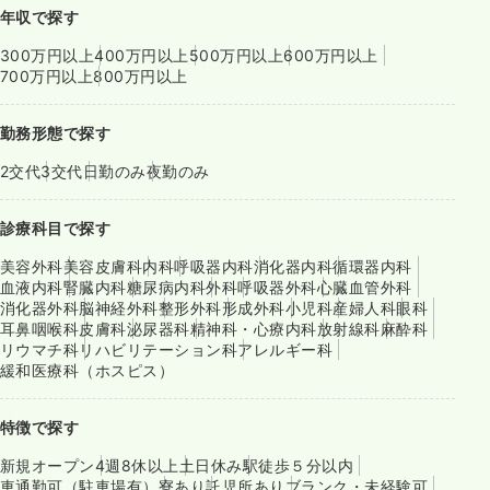
年収で探す
300万円以上
400万円以上
500万円以上
600万円以上
700万円以上
800万円以上
勤務形態で探す
2交代
3交代
日勤のみ
夜勤のみ
診療科目で探す
美容外科
美容皮膚科
内科
呼吸器内科
消化器内科
循環器内科
血液内科
腎臓内科
糖尿病内科
外科
呼吸器外科
心臓血管外科
消化器外科
脳神経外科
整形外科
形成外科
小児科
産婦人科
眼科
耳鼻咽喉科
皮膚科
泌尿器科
精神科・心療内科
放射線科
麻酔科
リウマチ科
リハビリテーション科
アレルギー科
緩和医療科（ホスピス）
特徴で探す
新規オープン
4週8休以上
土日休み
駅徒歩５分以内
車通勤可（駐車場有）
寮あり
託児所あり
ブランク・未経験可