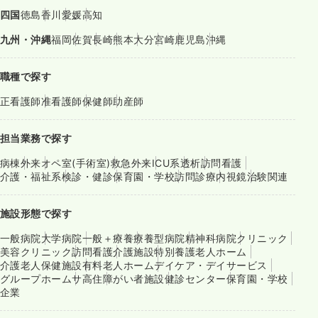
四国
徳島
香川
愛媛
高知
九州・沖縄
福岡
佐賀
長崎
熊本
大分
宮崎
鹿児島
沖縄
職種で探す
正看護師
准看護師
保健師
助産師
担当業務で探す
病棟
外来
オペ室(手術室)
救急外来
ICU系
透析
訪問看護
介護・福祉系
検診・健診
保育園・学校
訪問診療
内視鏡
治験関連
施設形態で探す
一般病院
大学病院
一般＋療養
療養型病院
精神科病院
クリニック
美容クリニック
訪問看護
介護施設
特別養護老人ホーム
介護老人保健施設
有料老人ホーム
デイケア・デイサービス
グループホーム
サ高住
障がい者施設
健診センター
保育園・学校
企業