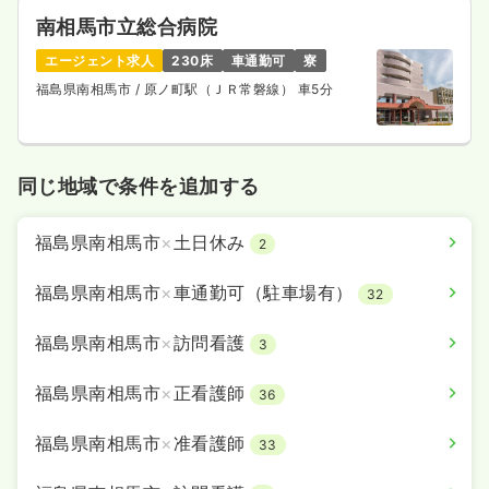
南相馬市立総合病院
エージェント求人
230床
車通勤可
寮
福島県南相馬市
/ 原ノ町駅（ＪＲ常磐線） 車5分
同じ地域で条件を追加する
福島県南相馬市
×
土日休み
2
福島県南相馬市
×
車通勤可（駐車場有）
32
福島県南相馬市
×
訪問看護
3
福島県南相馬市
×
正看護師
36
福島県南相馬市
×
准看護師
33