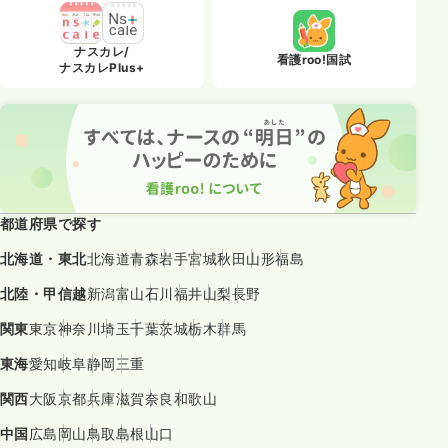
ナスカレ/
看護roo!国試
ナスカレPlus+
都道府県で探す
北海道・東北
北海道
青森
岩手
宮城
秋田
山形
福島
北陸・甲信越
新潟
富山
石川
福井
山梨
長野
関東
東京
神奈川
埼玉
千葉
茨城
栃木
群馬
東海
愛知
岐阜
静岡
三重
関西
大阪
京都
兵庫
滋賀
奈良
和歌山
中国
広島
岡山
鳥取
島根
山口