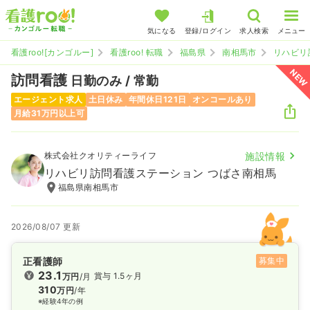
気になる
登録/ログイン
求人検索
メニュー
看護roo![カンゴルー]
看護roo! 転職
福島県
南相馬市
リハビリ
NEW
訪問看護
日勤のみ / 常勤
エージェント求人
土日休み
年間休日121日
オンコールあり
月給31万円以上可
株式会社クオリティーライフ
施設情報
リハビリ訪問看護ステーション つばさ南相馬
福島県南相馬市
2026/08/07 更新
正看護師
募集中
23.1
賞与 1.5ヶ月
万円
/月
310
万円
/年
※経験4年の例