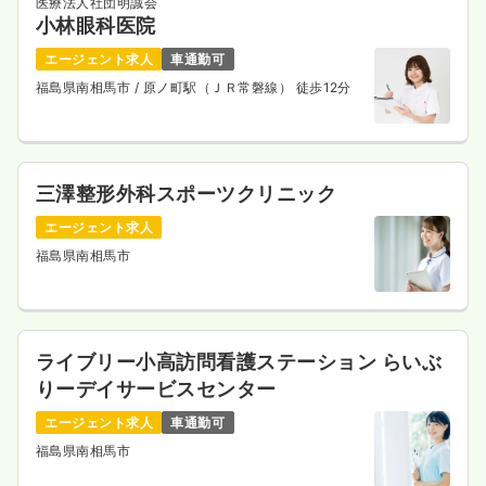
医療法人社団明誠会
小林眼科医院
エージェント求人
車通勤可
福島県南相馬市
/ 原ノ町駅（ＪＲ常磐線） 徒歩12分
三澤整形外科スポーツクリニック
エージェント求人
福島県南相馬市
ライブリー小高訪問看護ステーション らいぶ
りーデイサービスセンター
エージェント求人
車通勤可
福島県南相馬市