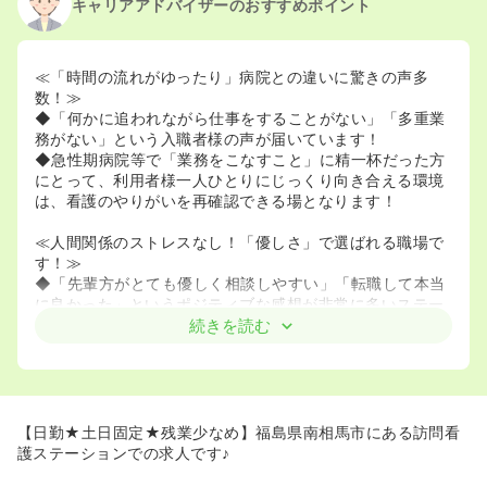
キャリアアドバイザーのおすすめポイント
≪「時間の流れがゆったり」病院との違いに驚きの声多
数！≫
◆「何かに追われながら仕事をすることがない」「多重業
務がない」という入職者様の声が届いています！
◆急性期病院等で「業務をこなすこと」に精一杯だった方
にとって、利用者様一人ひとりにじっくり向き合える環境
は、看護のやりがいを再確認できる場となります！
≪人間関係のストレスなし！「優しさ」で選ばれる職場で
す！≫
◆「先輩方がとても優しく相談しやすい」「転職して本当
に良かった」というポジティブな感想が非常に多いステー
ションです！
続きを読む
◆入職初日から「ここなら安心できそう」と感じられる温
かい雰囲気があり、人間関係に悩みたくない方に自信を持
っておすすめできます！
≪「身体的に楽になった」というリアルな声も届いていま
【日勤★土日固定★残業少なめ】福島県南相馬市にある訪問看
す！≫
護ステーションでの求人です♪
◆病棟のような力仕事や走り回る業務が減り、身体的な負