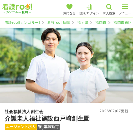
気になる
登録/ログイン
求人検索
メニュー
看護roo![カンゴルー]
看護roo! 転職
福岡県
福岡市
福岡市東区
2026/07/07更新
社会福祉法人創生会
介護老人福祉施設西戸崎創生園
エージェント求人
寮
車通勤可