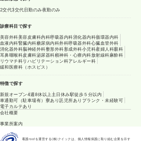
2交代
3交代
日勤のみ
夜勤のみ
診療科目で探す
美容外科
美容皮膚科
内科
呼吸器内科
消化器内科
循環器内科
血液内科
腎臓内科
糖尿病内科
外科
呼吸器外科
心臓血管外科
消化器外科
脳神経外科
整形外科
形成外科
小児科
産婦人科
眼科
耳鼻咽喉科
皮膚科
泌尿器科
精神科・心療内科
放射線科
麻酔科
リウマチ科
リハビリテーション科
アレルギー科
緩和医療科（ホスピス）
特徴で探す
新規オープン
4週8休以上
土日休み
駅徒歩５分以内
車通勤可（駐車場有）
寮あり
託児所あり
ブランク・未経験可
電子カルテあり
会社概要
事業所案内
看護roo!を運営する(株)クイックは、個人情報保護に取り組む企業を示す