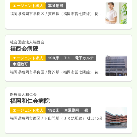
エージェント求人
車通勤可
福岡県福岡市早良区
/ 賀茂駅（福岡市営七隈線） 徒歩
7分
社会医療法人福西会
福西会病院
エージェント求人
198床
7:1
電子カルテ
車通勤可
福岡県福岡市早良区
/ 野芥駅（福岡市営七隈線） 徒歩
1分
医療法人和仁会
福岡和仁会病院
エージェント求人
192床
車通勤可
寮
福岡県福岡市西区
/ 下山門駅（ＪＲ筑肥線） 徒歩15分