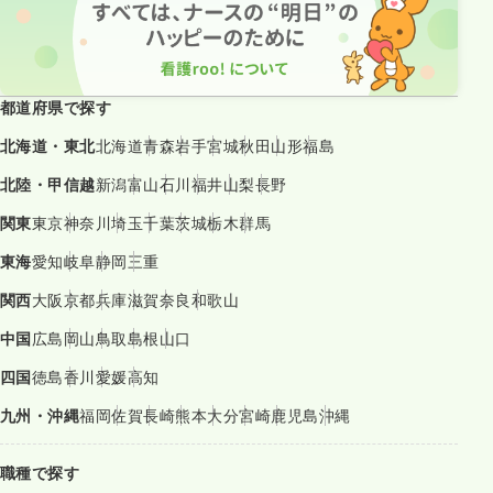
都道府県で探す
北海道・東北
北海道
青森
岩手
宮城
秋田
山形
福島
北陸・甲信越
新潟
富山
石川
福井
山梨
長野
関東
東京
神奈川
埼玉
千葉
茨城
栃木
群馬
東海
愛知
岐阜
静岡
三重
関西
大阪
京都
兵庫
滋賀
奈良
和歌山
中国
広島
岡山
鳥取
島根
山口
四国
徳島
香川
愛媛
高知
九州・沖縄
福岡
佐賀
長崎
熊本
大分
宮崎
鹿児島
沖縄
職種で探す