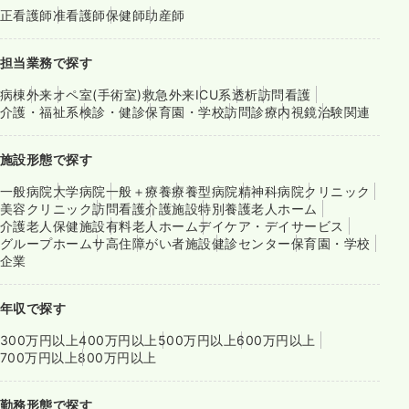
正看護師
准看護師
保健師
助産師
担当業務で探す
病棟
外来
オペ室(手術室)
救急外来
ICU系
透析
訪問看護
介護・福祉系
検診・健診
保育園・学校
訪問診療
内視鏡
治験関連
施設形態で探す
一般病院
大学病院
一般＋療養
療養型病院
精神科病院
クリニック
美容クリニック
訪問看護
介護施設
特別養護老人ホーム
介護老人保健施設
有料老人ホーム
デイケア・デイサービス
グループホーム
サ高住
障がい者施設
健診センター
保育園・学校
企業
年収で探す
300万円以上
400万円以上
500万円以上
600万円以上
700万円以上
800万円以上
勤務形態で探す