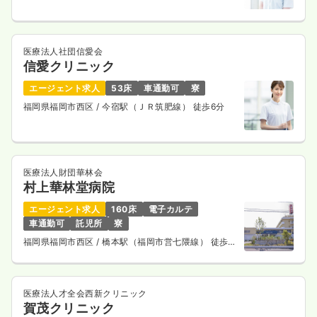
医療法人社団信愛会
信愛クリニック
エージェント求人
53床
車通勤可
寮
福岡県福岡市西区
/ 今宿駅（ＪＲ筑肥線） 徒歩6分
医療法人財団華林会
村上華林堂病院
エージェント求人
160床
電子カルテ
車通勤可
託児所
寮
福岡県福岡市西区
/ 橋本駅（福岡市営七隈線） 徒歩
10分
医療法人才全会西新クリニック
賀茂クリニック