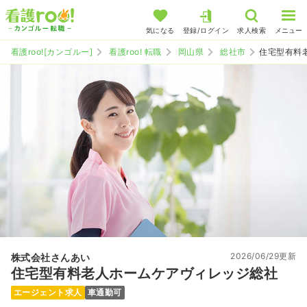
気になる
登録/ログイン
求人検索
メニュー
看護roo![カンゴルー]
看護roo! 転職
岡山県
総社市
住宅型有料
2026/06/29更新
株式会社さんあい
住宅型有料老人ホームケアヴィレッジ総社
エージェント求人
車通勤可