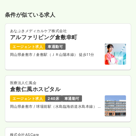
条件が似ている求人
あなぶきメディカルケア株式会社
アルファリビング倉敷幸町
エージェント求人
車通勤可
岡山県倉敷市
/ 倉敷駅（ＪＲ山陽本線） 徒歩11分
医療法人仁風会
倉敷仁風ホスピタル
エージェント求人
240床
車通勤可
岡山県倉敷市
/ 球場前駅（水島臨海鉄道水島本線） 徒
歩8分
株式会社ASCare