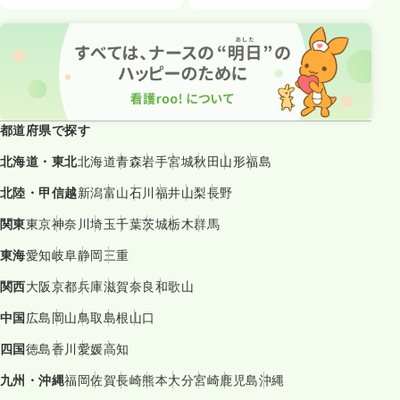
都道府県で探す
北海道・東北
北海道
青森
岩手
宮城
秋田
山形
福島
北陸・甲信越
新潟
富山
石川
福井
山梨
長野
関東
東京
神奈川
埼玉
千葉
茨城
栃木
群馬
東海
愛知
岐阜
静岡
三重
関西
大阪
京都
兵庫
滋賀
奈良
和歌山
中国
広島
岡山
鳥取
島根
山口
四国
徳島
香川
愛媛
高知
九州・沖縄
福岡
佐賀
長崎
熊本
大分
宮崎
鹿児島
沖縄