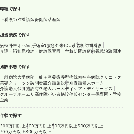
職種で探す
正看護師
准看護師
保健師
助産師
担当業務で探す
病棟
外来
オペ室(手術室)
救急外来
ICU系
透析
訪問看護
介護・福祉系
検診・健診
保育園・学校
訪問診療
内視鏡
治験関連
施設形態で探す
一般病院
大学病院
一般＋療養
療養型病院
精神科病院
クリニック
美容クリニック
訪問看護
介護施設
特別養護老人ホーム
介護老人保健施設
有料老人ホーム
デイケア・デイサービス
グループホーム
サ高住
障がい者施設
健診センター
保育園・学校
企業
年収で探す
300万円以上
400万円以上
500万円以上
600万円以上
700万円以上
800万円以上