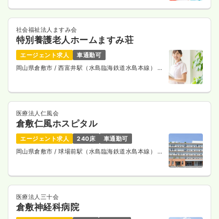
社会福祉法人ますみ会
特別養護老人ホームますみ荘
エージェント求人
車通勤可
岡山県倉敷市
/ 西富井駅（水島臨海鉄道水島本線） 徒
歩7分
医療法人仁風会
倉敷仁風ホスピタル
エージェント求人
240床
車通勤可
岡山県倉敷市
/ 球場前駅（水島臨海鉄道水島本線） 徒
歩8分
医療法人三十会
倉敷神経科病院