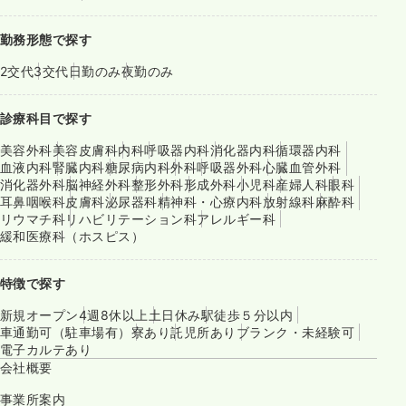
勤務形態で探す
2交代
3交代
日勤のみ
夜勤のみ
診療科目で探す
美容外科
美容皮膚科
内科
呼吸器内科
消化器内科
循環器内科
血液内科
腎臓内科
糖尿病内科
外科
呼吸器外科
心臓血管外科
消化器外科
脳神経外科
整形外科
形成外科
小児科
産婦人科
眼科
耳鼻咽喉科
皮膚科
泌尿器科
精神科・心療内科
放射線科
麻酔科
リウマチ科
リハビリテーション科
アレルギー科
緩和医療科（ホスピス）
特徴で探す
新規オープン
4週8休以上
土日休み
駅徒歩５分以内
車通勤可（駐車場有）
寮あり
託児所あり
ブランク・未経験可
電子カルテあり
会社概要
事業所案内