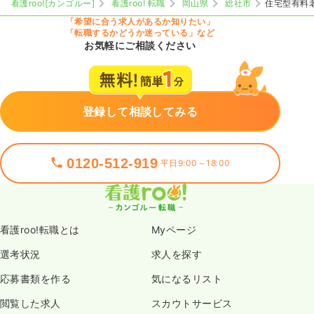
看護roo![カンゴルー]
看護roo! 転職
岡山県
総社市
住宅型有料
「希望に合う求人があるか知りたい」
「転職するかどうか迷っている」など
お気軽にご相談ください
登録して相談してみる
0120-512-919
平日9:00～18:00
看護roo!転職とは
Myページ
選考状況
求人を探す
応募書類を作る
気になるリスト
閲覧した求人
スカウトサービス