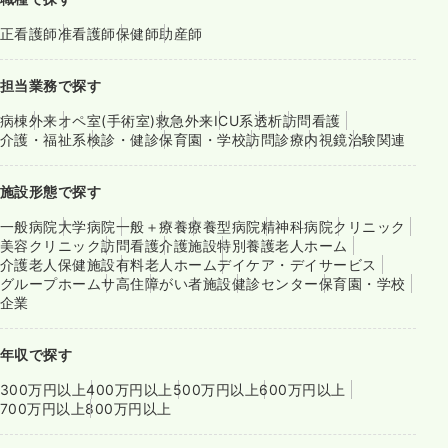
正看護師
准看護師
保健師
助産師
担当業務で探す
病棟
外来
オペ室(手術室)
救急外来
ICU系
透析
訪問看護
介護・福祉系
検診・健診
保育園・学校
訪問診療
内視鏡
治験関連
施設形態で探す
一般病院
大学病院
一般＋療養
療養型病院
精神科病院
クリニック
美容クリニック
訪問看護
介護施設
特別養護老人ホーム
介護老人保健施設
有料老人ホーム
デイケア・デイサービス
グループホーム
サ高住
障がい者施設
健診センター
保育園・学校
企業
年収で探す
300万円以上
400万円以上
500万円以上
600万円以上
700万円以上
800万円以上