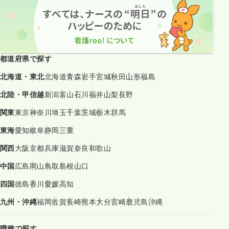
都道府県で探す
北海道・東北
北海道
青森
岩手
宮城
秋田
山形
福島
北陸・甲信越
新潟
富山
石川
福井
山梨
長野
関東
東京
神奈川
埼玉
千葉
茨城
栃木
群馬
東海
愛知
岐阜
静岡
三重
関西
大阪
京都
兵庫
滋賀
奈良
和歌山
中国
広島
岡山
鳥取
島根
山口
四国
徳島
香川
愛媛
高知
九州・沖縄
福岡
佐賀
長崎
熊本
大分
宮崎
鹿児島
沖縄
職種で探す