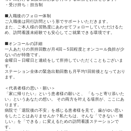
・受け持ち：担当制
■入職後のフォロー体制
ご入職後は同行訪問という形でサポートいただきます。
また、ご本人様の習熟度にあわせてフォローしていただけるた
め、訪問看護未経験でも安心してご就業できる環境です。
■オンコールの詳細
一人あたりの所持回数が月4回～5回程度とオンコール負担が少
ないのが特徴です。
金曜日～日曜日と連続をして所持していただくこともございま
す。
ステーション全体の緊急出動回数も月平均1回前後となっており
ます。
＜代表者様の思い・願い＞
「家に帰りたい」という患者様の願いと、 「もっと寄り添いた
い」というあなたの想い。 その両方を叶える場所が、ここにあ
ります。
病院で「退院後の不安」を感じる患者様を見て、歯がゆい思い
をしたことはありませんか？私たちは、そんな「できない・難
しい」を「できる」に変えるための訪問看護ステーションで
す。