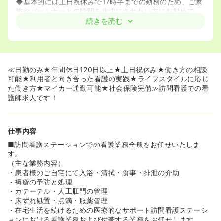
◆基本的には土日祝休みで17時半までの勤務のため、ご家
族やパートナーとの時間を大切にされたい方にお勧めで
す！
続きを読む
◆オンコール当番や特別な指示がない限りはお休みが固定
されており、趣味の時間も確保しやすい環境です。
≪子育てに理解があり、ママさんナースも活躍できる環境
です≫
≪日勤のみ★年間休日120日以上★土日祝休み★働き方の相談
◆「急なお休みもお互い様」という温かい風土があり、実
可能★利用者と向き合った看護の実践★ライフスタイルに応じ
際に面接に行かれた方からも子育てへの理解が深いと評判
た働き方★マイカー通勤可能★社会保険完備≫訪問看護での看
です！
護師求人です！
◆子育て中のママさんナースも多く在籍しているため、家
庭との両立に関して相談しやすい安心感があります。
仕事内容
≪互いに尊重し合うフラットで温かい職場環境です≫
◆「互いに尊重し、信頼関係を確立する」ことを大切にし
■訪問看護ステーションでの看護業務全般をお任せいたしま
ており、職種に関わらず意見を言い合える風通しの良さが
す。
あります。
（主な業務内容）
◆地域のイベントにも積極的に参加しており、インスタグ
・患者様のご自宅にて入浴・清拭・食事・排泄の介助
ラムからも伝わるようなスタッフ間の雰囲気の良さが魅力
・褥瘡の予防と処理
です！
・カテーテル・人工肛門の管理
・床ずれ処置・点滴・服薬管理
・在宅生活を続けるための医療的なサポート訪問看護ステーシ
ョンにおける看護業務および付帯する業務をお任せします。