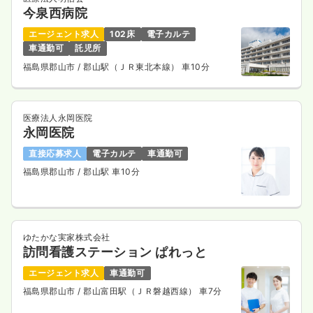
今泉西病院
エージェント求人
102床
電子カルテ
車通勤可
託児所
福島県郡山市
/ 郡山駅（ＪＲ東北本線） 車10分
医療法人永岡医院
永岡医院
直接応募求人
電子カルテ
車通勤可
福島県郡山市
/ 郡山駅 車10分
ゆたかな実家株式会社
訪問看護ステーション ぱれっと
エージェント求人
車通勤可
福島県郡山市
/ 郡山富田駅（ＪＲ磐越西線） 車7分