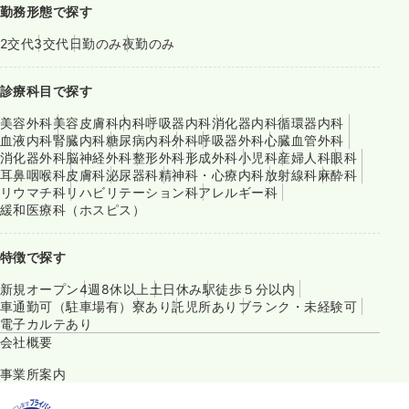
勤務形態で探す
2交代
3交代
日勤のみ
夜勤のみ
診療科目で探す
美容外科
美容皮膚科
内科
呼吸器内科
消化器内科
循環器内科
血液内科
腎臓内科
糖尿病内科
外科
呼吸器外科
心臓血管外科
消化器外科
脳神経外科
整形外科
形成外科
小児科
産婦人科
眼科
耳鼻咽喉科
皮膚科
泌尿器科
精神科・心療内科
放射線科
麻酔科
リウマチ科
リハビリテーション科
アレルギー科
緩和医療科（ホスピス）
特徴で探す
新規オープン
4週8休以上
土日休み
駅徒歩５分以内
車通勤可（駐車場有）
寮あり
託児所あり
ブランク・未経験可
電子カルテあり
会社概要
事業所案内