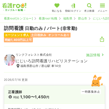
気になる
登録/ログイン
求人検索
メニュー
看護roo![カンゴルー]
看護roo! 転職
福島県
郡山市
にじいろ訪
訪問看護
日勤のみ / パート(非常勤)
エージェント求人
土日祝休み
オンコールあり
時給1,400円以上可
リンクフォレスト株式会社
施設情報
にじいろ訪問看護リハビリステーション
福島県郡山市 / 郡山駅 車14分
2026/07/16 更新
正看護師
一時募集休止
1,100〜1,450
時給
円