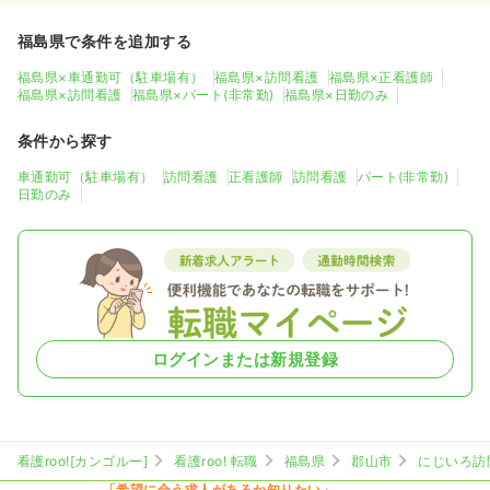
福島県で条件を追加する
福島県×車通勤可（駐車場有）
福島県×訪問看護
福島県×正看護師
福島県×訪問看護
福島県×パート(非常勤)
福島県×日勤のみ
条件から探す
車通勤可（駐車場有）
訪問看護
正看護師
訪問看護
パート(非常勤)
日勤のみ
ログインまたは新規登録
看護roo![カンゴルー]
看護roo! 転職
福島県
郡山市
にじいろ訪
「希望に合う求人があるか知りたい」