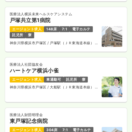
医療法人横浜未来ヘルスケアシステム
戸塚共立第1病院
エージェント求人
148床
7:1
電子カルテ
託児所
寮
神奈川県横浜市戸塚区
/ 戸塚駅（ＪＲ東海道本線） 徒
歩6分
医療法人社団協友会
ハートケア横浜小雀
エージェント求人
車通勤可
託児所
寮
神奈川県横浜市戸塚区
/ 大船駅（ＪＲ東海道本線） バ
ス28分
医療法人財団明理会
東戸塚記念病院
エージェント求人
304床
7:1
電子カルテ