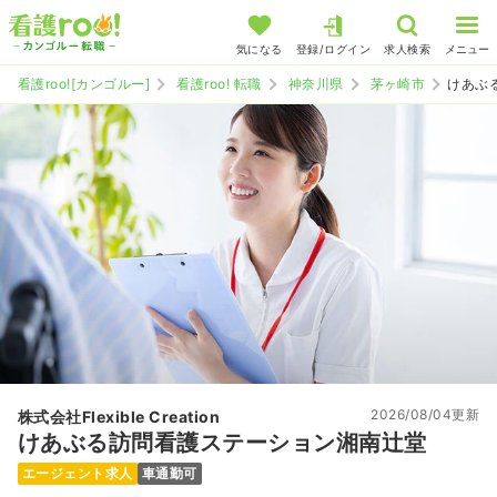
気になる
登録/ログイン
求人検索
メニュー
看護roo![カンゴルー]
看護roo! 転職
神奈川県
茅ヶ崎市
けあぶ
2026/08/04更新
株式会社Flexible Creation
けあぶる訪問看護ステーション湘南辻堂
エージェント求人
車通勤可