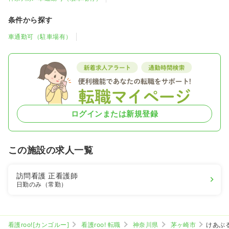
条件から探す
車通勤可（駐車場有）
ログインまたは新規登録
この施設の求人一覧
訪問看護
正看護師
日勤のみ（常勤）
看護roo![カンゴルー]
看護roo! 転職
神奈川県
茅ヶ崎市
けあぶ