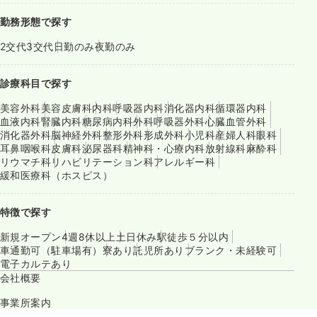
勤務形態で探す
2交代
3交代
日勤のみ
夜勤のみ
診療科目で探す
美容外科
美容皮膚科
内科
呼吸器内科
消化器内科
循環器内科
血液内科
腎臓内科
糖尿病内科
外科
呼吸器外科
心臓血管外科
消化器外科
脳神経外科
整形外科
形成外科
小児科
産婦人科
眼科
耳鼻咽喉科
皮膚科
泌尿器科
精神科・心療内科
放射線科
麻酔科
リウマチ科
リハビリテーション科
アレルギー科
緩和医療科（ホスピス）
特徴で探す
新規オープン
4週8休以上
土日休み
駅徒歩５分以内
車通勤可（駐車場有）
寮あり
託児所あり
ブランク・未経験可
電子カルテあり
会社概要
事業所案内