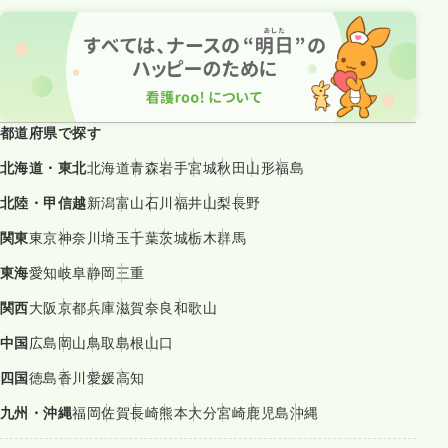
都道府県で探す
北海道・東北
北海道
青森
岩手
宮城
秋田
山形
福島
北陸・甲信越
新潟
富山
石川
福井
山梨
長野
関東
東京
神奈川
埼玉
千葉
茨城
栃木
群馬
東海
愛知
岐阜
静岡
三重
関西
大阪
京都
兵庫
滋賀
奈良
和歌山
中国
広島
岡山
鳥取
島根
山口
四国
徳島
香川
愛媛
高知
九州・沖縄
福岡
佐賀
長崎
熊本
大分
宮崎
鹿児島
沖縄