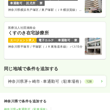
車通勤可
託児所
寮
神奈川県横浜市戸塚区
/ 東戸塚駅（ＪＲ横須賀線） 徒
歩4分
医療法人社団湘南会
くすのき在宅診療所
エージェント求人
電子カルテ
車通勤可
寮
神奈川県平塚市
/ 平塚駅（ＪＲ東海道本線） バス15分
同じ地域で条件を追加する
神奈川県茅ヶ崎市
×
車通勤可（駐車場有）
128
神奈川県で条件を追加する
神奈川県×車通勤可（駐車場有）