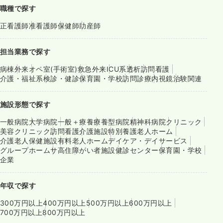
職種で探す
正看護師
准看護師
保健師
助産師
担当業務で探す
病棟
外来
オペ室(手術室)
救急外来
ICU系
透析
訪問看護
介護・福祉系
検診・健診
保育園・学校
訪問診療
内視鏡
治験関連
施設形態で探す
一般病院
大学病院
一般＋療養
療養型病院
精神科病院
クリニック
美容クリニック
訪問看護
介護施設
特別養護老人ホーム
介護老人保健施設
有料老人ホーム
デイケア・デイサービス
グループホーム
サ高住
障がい者施設
健診センター
保育園・学校
企業
年収で探す
300万円以上
400万円以上
500万円以上
600万円以上
700万円以上
800万円以上