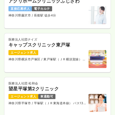
アグリホームクリニックふじさわ
直接応募求人
電子カルテ
神奈川県藤沢市
/ 長後駅 徒歩4分
医療法人社団ナイズ
キャップスクリニック東戸塚
エージェント求人
神奈川県横浜市戸塚区
/ 東戸塚駅（ＪＲ横須賀線） 徒
歩13分
医療法人社団 松和会
望星平塚第2クリニック
エージェント求人
車通勤可
神奈川県平塚市
/ 平塚駅（ＪＲ東海道本線） バス13
分