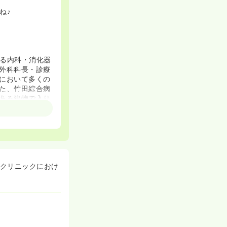
ね♪
いる内科・消化器
外科科長・診療
において多くの
た、竹田綜合病
ある建物で入り
せていただくこ
み、1999 年
診療部長、副院
クリニックにおけ
自ら内視鏡検査
心掛け、多くの患
侵襲で根治性の
さんと医療者の人
、私が医師を志