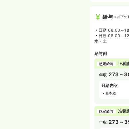
◆2.良質な医
すべての患者さ
給与
※以下の
◆3.患者さん
治療や検査等に
日勤
08:00～1
りやすい説明を
日勤
08:00～12
水・土
◆4.患者さん
治療や検査等に
給与例
方法等の選択に
治医以外の医師
正看
想定給与
◆5.個人情報
273～3
年収
患者さんの個人
月給内訳
基本給
准看
想定給与
273～3
年収