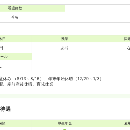
看護師数
4名
休日
残業
固
6日
あり
コール
し
み （8/13～8/16）、年末年始休暇（12/29～1/3）
暇、産前産後休暇、育児休業
・待遇
保険
厚生年金
雇