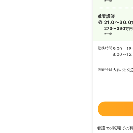
※一例
准看護師
21.0〜30.0
273〜390
万円
※一例
勤務時間
8:00～18
8:00～12
診療科目
内科 消化
看護roo!転職での