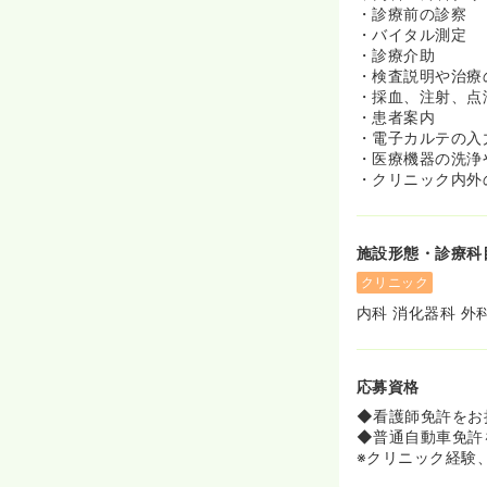
した原点に戻り
・診療前の診察
を安心して任せ
・バイタル測定
消化器疾患をは
・診療介助
要な疾患は早期
・検査説明や治療
を提供する予定
・採血、注射、点
当院スタッフと
・患者案内
クリニックを目
・電子カルテの入
・医療機器の洗浄
≪こしいしクリ
・クリニック内外
◆1.私たちは
す。
施設形態・診療科
◆2.私たちは
クリニック
◆3.私たちは
内科 消化器科 外
目指します。
◆4.私たちは
応募資格
≪患者様へのお
◆看護師免許をお
◆1.患者さん
◆普通自動車免許
患者さんが治
※クリニック経験
協力関係のもと