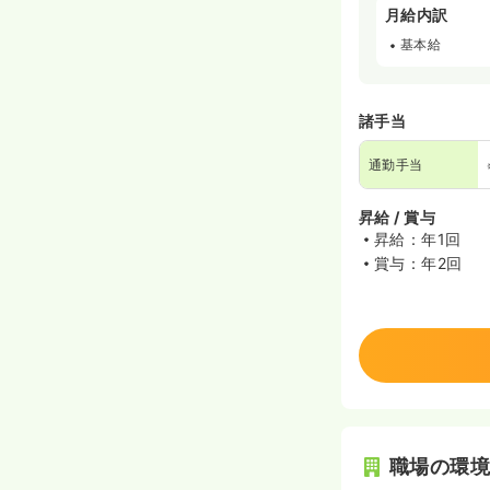
月給内訳
基本給
諸手当
通勤手当
昇給 / 賞与
昇給：年1回
賞与：年2回
職場の環