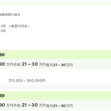
療を提供します。
んに対して、まごころのこもった医療を平等に、そして、継続的に提
勤務時間の場合
の立場に立ってわかりやすい説明をします。
ついての説明や情報の提供に際しては、正確に伝えるだけではなく、
8:00 （休憩120分）
行って、理解と合意を得られるように努めます。
:00
の意思を尊重します。
際し、十分な情報提供と意思疎通を行った上で、相互の信頼・協力関
ついて、患者さんの意思を最大限に尊重します。検査や治療を受ける
に意見を求めるセカンドオピニオンを尊重します。
護師
・プライバシーを保護します。
90
21～30
万円
月給
万円
賞与
21～30
万円
情報やプライバシーは厳格に保護します。
210,000～300,000円
護師
90
21～30
万円
月給
万円
賞与
21～30
万円