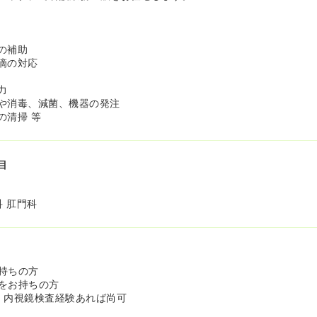
、患者さんやご家族の想いに寄り添う事を第一に、ホームドクター
られる医療を提供しつつ、地域医療の発展に携わる所存です。
じめとした通常疾患に関して、より専門的で、安心、安全な医療を提
発見に心掛けます。肛門疾患に関しては、竹田綜合病院と連携し、手
の補助
です。
滴の対応
一丸になって、患者さん一人ひとりに寄り添い、地域の皆様に信頼さ
指したいと思います。
力
や消毒、減菌、機器の発注
ニックの基本方針≫
の清掃 等
、挨拶と笑顔と思いやりの心を大切に、安心・安全な医療サービスの提
目
、地域の皆様に心を寄せて、親しまれ、信頼されるクリニックを目指し
、地域の医療機関と連携を密にし、まごころのこもった医療を受けら
科 肛門科
、医療人としての誇りをもって働き、働き甲斐のあるクリニック作り
約束≫
持ちの方
の人格・価値観を尊重します。
をお持ちの方
療や検査等を受けるにあたり、お一人おひとりの人格・価値観を尊重
、内視鏡検査経験あれば尚可
で医療を行います。