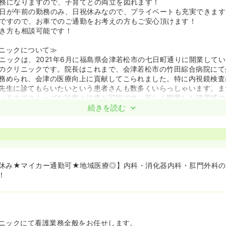
務になりますので、子育てとの両立を図れます！
日が午前の勤務のみ、日祝休みなので、プライベートも充実できます
ですので、お車でのご通勤をお考えの方もご安心頂けます！
き方も相談可能です！
ニックについて≫
ニックは、2021年6月に福島県会津若松市の七日町通りに開業して
のクリニックです。院長はこれまで、会津若松市の竹田綜合病院にて
務められ、会津の医療向上に貢献してこられました。特に内視鏡検査
先生に診てもらいたいという患者さんも数多くいらっしゃいます。ま
いるのでスムーズな診察と治療が可能です。新しく開業した清潔感の
す。
続きを読む
しいしクリニック 院長 輿石直樹様≫
津若松市七日町通りで旧鈴木内科消化器科クリニックを継承し、開業さ
。
に山梨医科大学(現山梨大学)医学部を卒業し、消化器外科医とし研鑽を積
外科に着任しました。その後、20 余年で、外科医員から外科科長、
休み★マイカー通勤可★地域医療◎】内科・消化器内科・肛門外科の
頂きました。この間、消化器疾患中心に数多くの手術に携わりつつ、
！
法や緩和医療に従事し、診断から治療のすべての段階に関わる事に
寄り添ってまいりました。
て歩んだ 30 年の間に、外科手術は急速に進歩し、鏡視下手術など低
展してきました。しかし、私は高度化した医療技術とは裏腹に、患者
゙薄れつつあることを感じていました。今回、クリニック開業にあたり
ニックにて看護業務全般をお任せします。