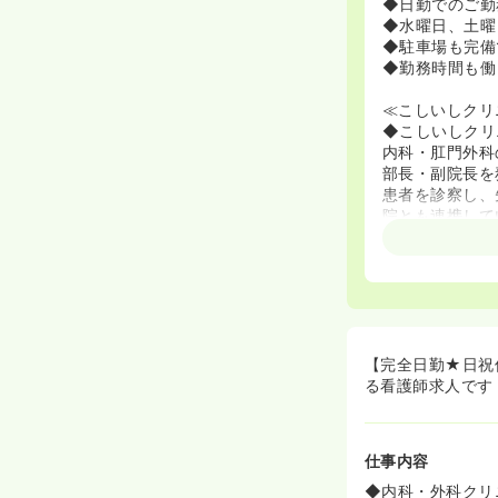
◆日勤でのご勤
◆水曜日、土曜
◆駐車場も完備
◆勤務時間も働
≪こしいしクリ
◆こしいしクリ
内科・肛門外科
部長・副院長を
患者を診察し、
院とも連携して
やすい雰囲気で
≪院長挨拶：こ
このたび、会
ととなりました
私は平成 2 年
に竹田綜合病院
【完全日勤★日祝
長を歴任させて
る看護師求人です
を行い、化学療
者さんの人生に
私が外科医とし
仕事内容
高い手技が発
としての関係か
◆内科・外科クリ