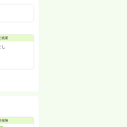
定残業
なし
用保険