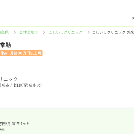
福島県
会津若松市
こしいしクリニック
こしいしクリニック 外
 常勤
祝休み
月給30万円以上可
リニック
松市 / 七日町駅 徒歩8分
賞与 1ヶ月
万円
/月
/年