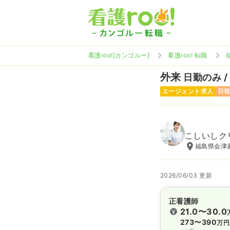
看護roo![カンゴルー]
看護roo! 転職
外来
日勤のみ /
エージェント求人
日
こしいしク
福島県会津若
2026/06/03 更新
正看護師
21.0〜30.0
273〜390
万円