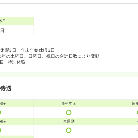
休日
0日
季休暇3日、年末年始休暇3日
の年の土曜日、日曜日、祝日の合計日数により変動
暇、特別休暇
・待遇
保険
厚生年金
雇
保険
車通勤