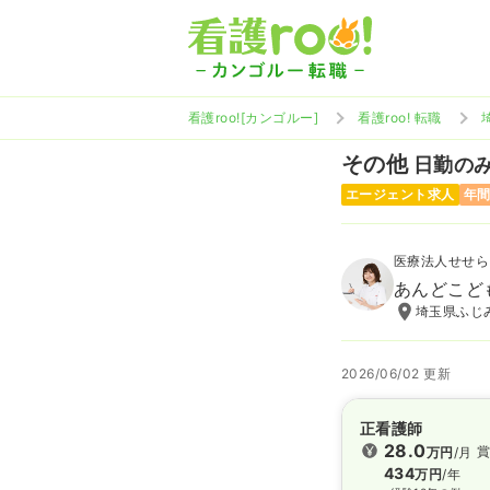
看護roo![カンゴルー]
看護roo! 転職
その他
日勤のみ 
エージェント求人
年間
医療法人せせら
あんどこど
埼玉県ふじみ
2026/06/02 更新
正看護師
28.0
賞
万円
/月
434
万円
/年