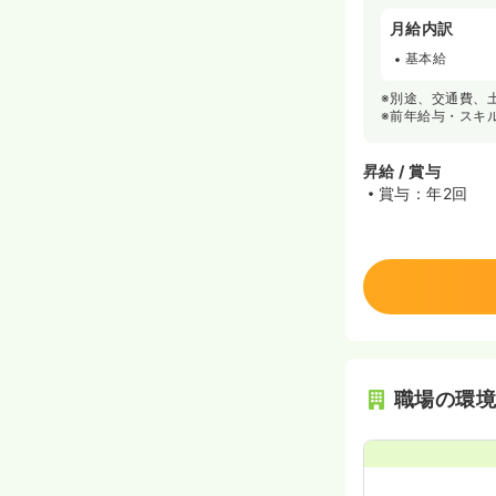
月給内訳
基本給
※別途、交通費、
※前年給与・スキ
昇給 / 賞与
賞与：年2回
職場の環