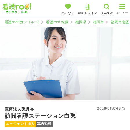
気になる
登録/ログイン
求人検索
メニュー
看護roo![カンゴルー]
看護roo! 転職
福岡県
福岡市
福岡市南区
2026/06/04更新
医療法人兎月会
訪問看護ステーション白兎
エージェント求人
車通勤可