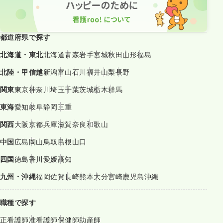
都道府県で探す
北海道・東北
北海道
青森
岩手
宮城
秋田
山形
福島
北陸・甲信越
新潟
富山
石川
福井
山梨
長野
関東
東京
神奈川
埼玉
千葉
茨城
栃木
群馬
東海
愛知
岐阜
静岡
三重
関西
大阪
京都
兵庫
滋賀
奈良
和歌山
中国
広島
岡山
鳥取
島根
山口
四国
徳島
香川
愛媛
高知
九州・沖縄
福岡
佐賀
長崎
熊本
大分
宮崎
鹿児島
沖縄
職種で探す
正看護師
准看護師
保健師
助産師