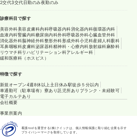
2交代
3交代
日勤のみ
夜勤のみ
診療科目で探す
美容外科
美容皮膚科
内科
呼吸器内科
消化器内科
循環器内科
血液内科
腎臓内科
糖尿病内科
外科
呼吸器外科
心臓血管外科
消化器外科
脳神経外科
整形外科
形成外科
小児科
産婦人科
眼科
耳鼻咽喉科
皮膚科
泌尿器科
精神科・心療内科
放射線科
麻酔科
リウマチ科
リハビリテーション科
アレルギー科
緩和医療科（ホスピス）
特徴で探す
新規オープン
4週8休以上
土日休み
駅徒歩５分以内
車通勤可（駐車場有）
寮あり
託児所あり
ブランク・未経験可
電子カルテあり
会社概要
事業所案内
看護roo!を運営する(株)クイックは、個人情報保護に取り組む企業を示す
プライバシーマークを取得しています。