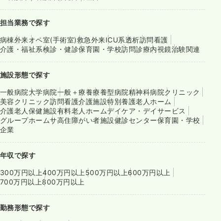
担当業務で探す
病棟
外来
オペ室(手術室)
救急外来
ICU系
透析
訪問看護
介護・福祉系
検診・健診
保育園・学校
訪問診療
内視鏡
治験関連
施設形態で探す
一般病院
大学病院
一般＋療養
療養型病院
精神科病院
クリニック
美容クリニック
訪問看護
介護施設
特別養護老人ホーム
介護老人保健施設
有料老人ホーム
デイケア・デイサービス
グループホーム
サ高住
障がい者施設
健診センター
保育園・学校
企業
年収で探す
300万円以上
400万円以上
500万円以上
600万円以上
700万円以上
800万円以上
勤務形態で探す