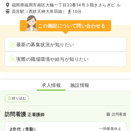
福岡県福岡市南区大楠一丁目32番14号３階きさらぎビ ル
高宮駅（西鉄天神大牟田線）
10分
この施設について問い合わせる
最新の募集状況が知りたい
実際の職場環境や給与が知りたい
訪問看護ステーション白兎
求人情報
施設情報
絞り込む
訪問看護
訪問看護
正看護師
一時募集休止
2交代（常勤）