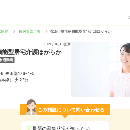
兵庫県
揖保郡太子町
看護小規模多機能型居宅介護ほがらか
2026/06/18更新
ト
機能型居宅介護ほがらか
車通勤可
矢田部176-4-5
陽本線）
22分
この施設について問い合わせる
最新の募集状況が知りたい