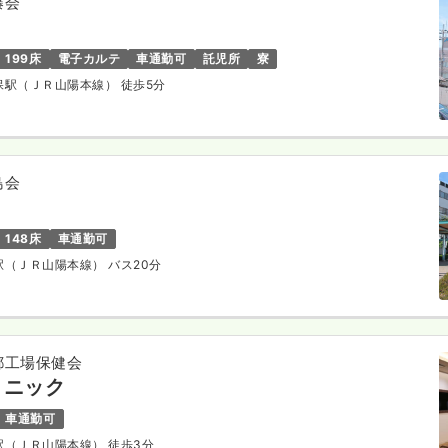
藤会
199床
電子カルテ
車通勤可
託児所
寮
賀保駅（ＪＲ山陽本線） 徒歩5分
島会
148床
車通勤可
路駅（ＪＲ山陽本線） バス20分
都工場保健会
リニック
車通勤可
路駅（ＪＲ山陽本線） 徒歩3分