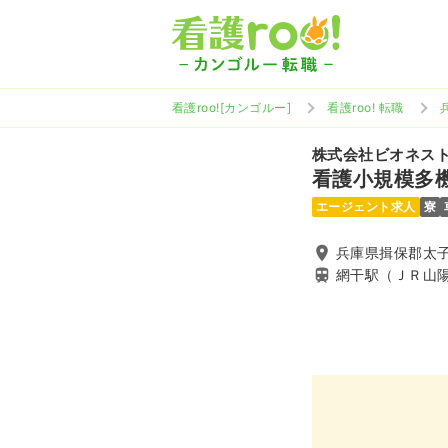
看護roo![カンゴルー]
看護roo! 転職
株式会社ビオネス
看護小規模多
エージェント求人
寮
兵庫県揖保郡太子町
網干駅（ＪＲ山