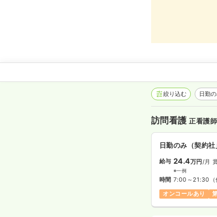
絞り込む
日勤
訪問看護
正看護
日勤のみ（契約社
24.4
給与
万円
/月
※一例
時間
7:00～21:30
（
オンコールあり