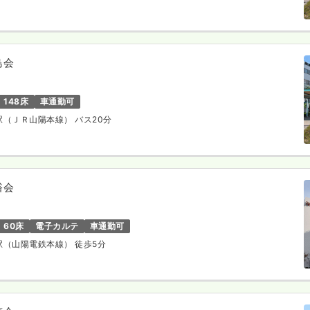
島会
148床
車通勤可
路駅（ＪＲ山陽本線） バス20分
裕会
60床
電子カルテ
車通勤可
磨駅（山陽電鉄本線） 徒歩5分