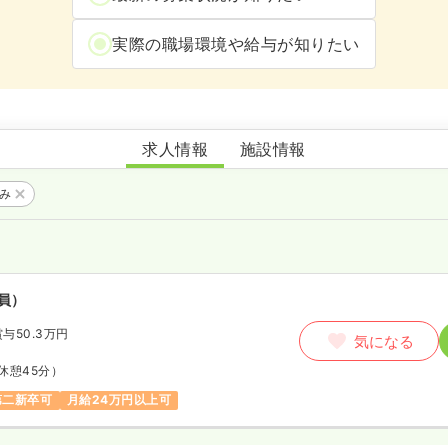
実際の職場環境や給与が知りたい
看護小規模多機能型居宅介護ほがらか
求人情報
施設情報
のみ
師
員）
賞与50.3万円
気になる
休憩45分）
第二新卒可
月給24万円以上可