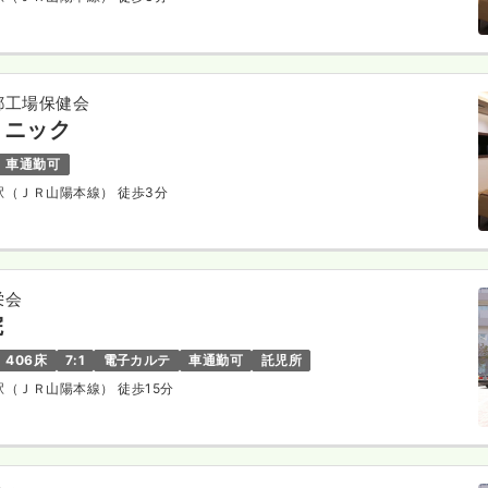
都工場保健会
リニック
車通勤可
路駅（ＪＲ山陽本線） 徒歩3分
栄会
院
406床
7:1
電子カルテ
車通勤可
託児所
干駅（ＪＲ山陽本線） 徒歩15分