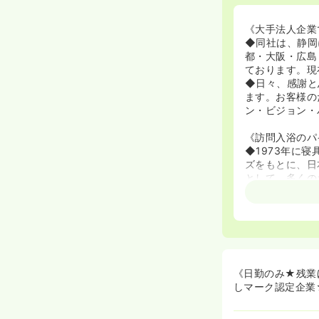
《大手法人企業
◆同社は、静岡
都・大阪・広島
ております。現
◆日々、感謝と
ます。お客様の
ン・ビジョン・
《訪問入浴のパ
◆1973年に
ズをもとに、日
として、多くの
としての普遍的
ます！
◆訪問入浴のパ
ひとりの「心」
る「人財」に恵
ることができる
員で介護分野の
《日勤のみ★残業
しマーク認定企業
《代表のお言葉
◆してあげたい