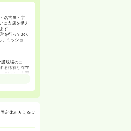
・名古屋・京
リアに支店を構え
ます！
営を行っており
ら、ミッショ
介護現場のニー
する稀有な存在
」という、人間
花を咲かせてい
、スタッフ一人
むきに努力でき
し、介護を変え
て、スタッフ全
日固定休み★えるぼ
だけ提供する。そ