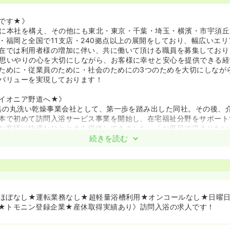
です★》
に本社を構え、その他にも東北・東京・千葉・埼玉・横濱・市宇須丘
・福岡と全国で11支店・240拠点以上の展開をしており、幅広いエ
在では利用者様の増加に伴い、共に働いて頂ける職員を募集しており
思いやりの心を大切にしながら、お客様に幸せと安心を提供できる経
ために・従業員のために・社会のためにの3つのためを大切にしなが
バリューを実現しております！
イオニア野道へ★》
寝具の丸洗い乾燥事業会社として、第一歩を踏み出した同社。その後、
本で初めて訪問入浴サービス事業を開始し、在宅福祉分野をサポート
お客様に快適なひとときを提供してきました。「お風呂で温まりたい
な願いを40年近くにわたり叶え続け、現在までにたくさんの笑顔の
続きを読む
イオニアとして、アサヒサンクリーンが将来に向けて目指すべき道は
にあると考えています。人の気持ちに思いを馳せ、笑顔のためにひた
まれているからこそ、いままでにない新たな「介護のカタチ」を創造
のです。これからも高齢者介護を幅広く支える多彩な事業展開を通じ
「オンリーワン」を目指していきます！
ほぼなし★運転業務なし★超軽量浴槽利用★オンコールなし★日曜
★トモニン登録企業★産休取得実績あり》訪問入浴の求人です！
について★》
”から“使っていただく”へ：必要なサービスを、必要な時に、必要な