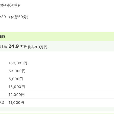
進に関する状況が優良な事業主は、厚生労働大臣の認定（「えるぼし
勤務時間の場合
日程マークです。同社ではこの認定企業として運営を行っております
企業：親や家族などの介護のために、やむを得ず仕事を辞める介護離
面する労働者は、企業において中核的な人材として活躍している場合
7:30 （休憩60分）
護を両立できる職場環境の整備を図り、こうした人材の離職を防止す
にとって重要な課題となっています。このような状況下で、厚生労働
防止するため、仕事と介護を両立できる職場環境の整備促進に取り組
作成し、仕事と介護を両立しやすい職場環境の取組への関心及び認知
護師
ための取組に向けた社会的気運の醸成を図っております！
24.9
月給
万円
賞与
30
万円
153,000円
53,000円
5,000円
15,000円
12,000円
手当
11,000円