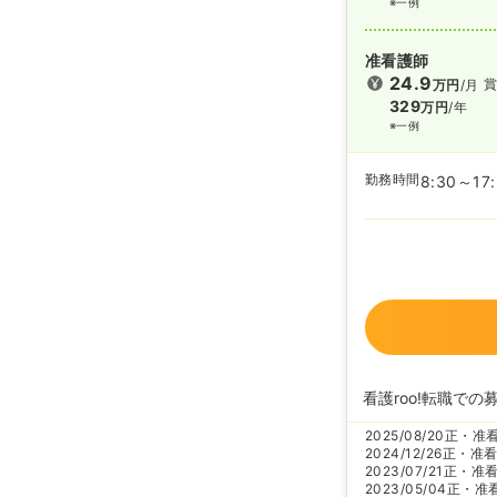
※一例
准看護師
24.9
賞
万円
/月
329
万円
/年
※一例
勤務時間
8:30～17
看護roo!転職での
2025/08/20
正・准
2024/12/26
正・准
2023/07/21
正・准
2023/05/04
正・准