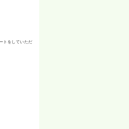
足度の向上を図
サービスの提供
います。より良
徹底した社員教
対応を可能にす
います！
し、昭和52
ートをしていただ
ービス、施設サ
ービスの質の向
をめざし、これ
者の方々の生き
りたいと願って
負担なく対応を
は、スライドボ
能です！
必ず男性職員と
強いです。ま
は男性職員の方