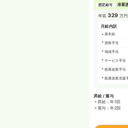
准看
想定給与
329
年収
万円
月給内訳
基本給
資格手当
地域手当
サービス手当
処遇改善手当
処遇改善支援
昇給 / 賞与
昇給：年1回
賞与：年2回