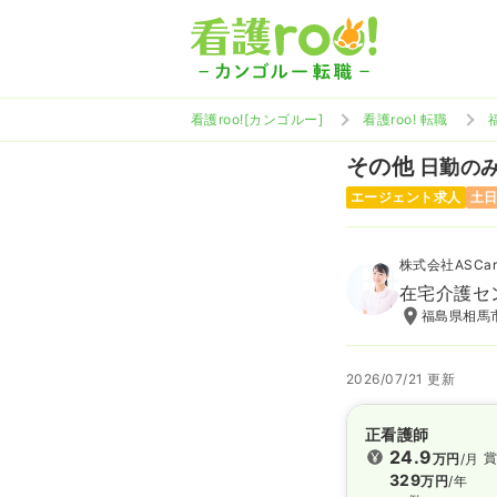
看護roo![カンゴルー]
看護roo! 転職
その他
日勤のみ 
エージェント求人
土
株式会社ASCar
在宅介護セ
福島県相馬市
2026/07/21 更新
正看護師
24.9
賞
万円
/月
329
万円
/年