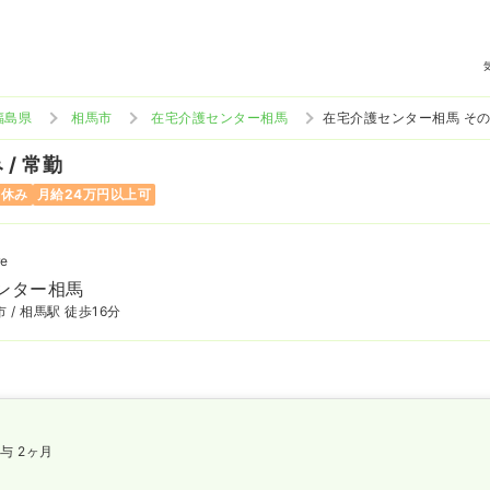
福島県
相馬市
在宅介護センター相馬
在宅介護センター相馬 そ
/ 常勤
日休み
月給24万円以上可
e
ンター相馬
 / 相馬駅 徒歩16分
与 2ヶ月