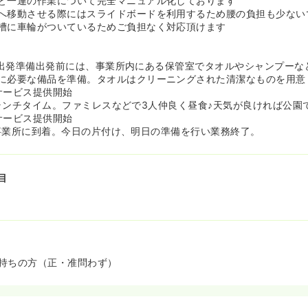
と一連の作業について完全マニュアル化しております
心★》
へ移動させる際にはスライドボードを利用するため腰の負担も少ない
能なため、雨の日もご負担なく通勤をいただくことが可能です。また
槽に車輪がついているためご負担なく対応頂けます
方も、送迎を行った後にそのまま通勤いただけます！
どの夜間対応もなく、完全日勤でのご勤務になります。また、日曜日
家族とのお時間を確保いただくことも可能です！
45：出発準備出発前には、事業所内にある保管室でタオルやシャンプーな
時などの急なお休み希望にも、近隣の事業所の職員の方と連携をとっ
に必要な備品を準備。タオルはクリーニングされた清潔なものを用意
。万が一の場合には、派遣社員の方や利用者様に直接協力を仰ぎなが
5：サービス提供開始
ライベート両立が実現できるよう励んでいます！
00：ランチタイム。ファミレスなどで3人仲良く昼食♪天気が良ければ公園
5：サービス提供開始
》
30：事業所に到着。今日の片付け、明日の準備を行い業務終了。
質は、社員の質で決まる」と考える同社では、スタッフ全員がお客様
ビスを提供できるよう、充実した研修制度を用意しています。入社後
な知識や技術だけでなく、お客様に信頼していただくための接遇・マ
目
えなどを学び、その後、配属先の職場を舞台に研修を実施します！
ログラムのもと、着実に介護職員として成長することが可能です。ま
研修や資格取得支援など、意欲あるスタッフの姿勢をサポートする企
た環境で「介護サービスのプロ」を目指していただけます！
（年4回）職員全員が行う研修があり基礎知識の構築・新しい情報を
す。部門別研修 看護師の経験・知識の交換・事例検討・関係法令の
ます！
持ちの方（正・准問わず）
★》
ク認定企業：女性活躍推進法に基づき、一般事業主行動計画を策定し