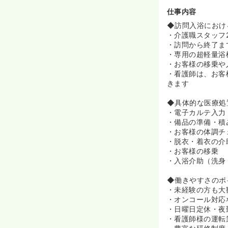
れがアサヒサン
仕事内容
るため社員ひと
を日々追求して
◆訪問入浴におけ
◆サービスの質
・介護職スタッフ
いサービス提供
・訪問から終了ま
育を施してまい
・専用の超軽量浴
るなど、きめの
・お客様の移乗や
◆潜在的ニーズ
・看護師は、お客
年、訪問入浴サ
きます
ービスなど、高
上に努めてまい
◆具体的な医療処
からも努力し続
・電子カルテ入力
がいや喜びにつ
・備品の準備・積
います！
・お客様の体調チ
・脱衣・着衣の介
《ご負担なくご
・お客様の移乗
◆同社の浴槽は
・入浴介助（洗身
いただくことが
ードを利用し対
◆働きやすさのポ
◆訪問の際は運
・未経験の方も大
しています。利
・オンコール対応
た、装着型介護
・日曜日定休・夜
お一人で利用者
・看護師様の運転