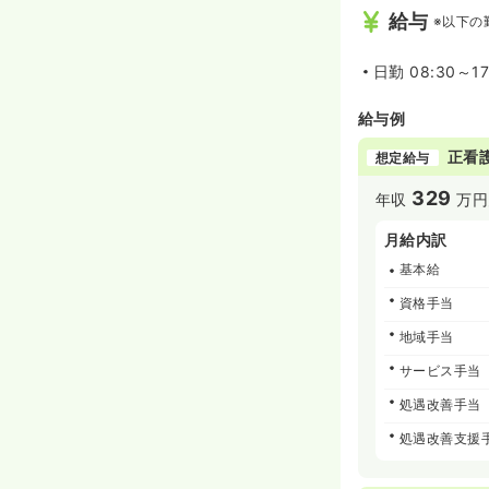
ち、女性活躍推
給与
※以下の
ることができる
◆トモニン登録
ます。介護に直
日勤
08:30～1
せん。仕事と介
の持続的な発展
給与例
護離職を未然に
ンボルマークを
正看
想定給与
離職を防止する
329
年収
万円
月給内訳
基本給
資格手当
地域手当
サービス手当
処遇改善手当
処遇改善支援