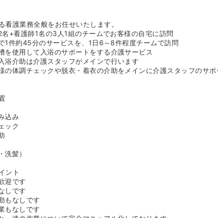
クリーンの使命だと、私たちは考えます。サービスの質、お客様の満
りひとりがつねに創意工夫を重ね、お客様によろこばれ選ばれる介護
います！
る看護業務全般をお任せいたします。
は社員の質で決まる：そんな決意のもと、徹底した社員教育に努めて
2名+看護師1名の3人1組のチームでお客様の自宅に訪問
の追求のため、専門的な介護知識、介護技術、接遇マナーについても
で1件約45分のサービスを、1日6～8件程度チームで訪問
りました。また、社内情報共有システムを導入し、より確実で迅速な
槽を使用して入浴のサポートをする介護サービス
細かいサービスの実現のため、ソフト、ハード両面での努力を続けて
入浴介助は介護スタッフがメインで行います
の把握：「お風呂で温まりたい」そんな高齢者の方々の希望を具現化
様の体調チェックや脱衣・着衣の介助をメインに介護スタッフのサポ
ービスを日本で最初に事業化。さらに、訪問介護、訪問理髪、移送サ
齢者のニーズにもとづいた新しいサービス分野を創造するとともにサ
りました。そして「その人らしい生活」を支援する社会づくりの実現
置
けます。今後もより高質な福祉サービスを創造し続け、高齢者や障害
ながるように、地域社会の福祉と健康の増進に貢献し続ける企業であ
み込み
ェック
助
勤務可能です★》
、超軽量浴槽対応で、かつ浴槽に車輪がついてるため、持ち運びもご
・洗髪）
可能です。また、入浴時に利用者様を別途から浴槽へ異動させる際に
応を行いますので、職員の方も腰の負担なくご勤務いただくことは可
イント
転手・介護士・看護師が一組となってお伺いしますが、運転手の方は
歓迎です
用者様が入浴する際、お身体を支える時に男性の方がいるととても心
なしです
ロボット「マッスルスーツ」も導入しておりますので、場合によって
勤もなしです
様の介助が可能な体制を敷いています！
業もなしです