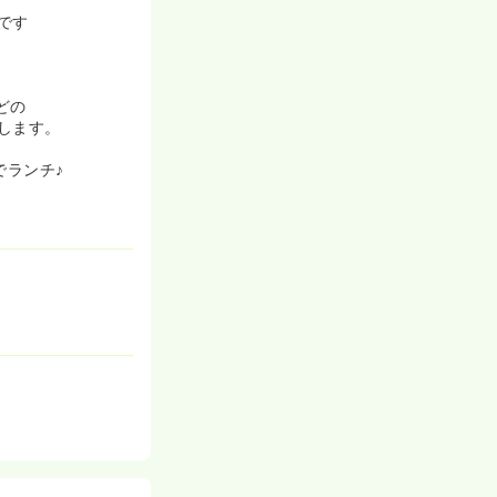
です
、小さなお子様
も固定でお休み
どの
てフォローする
します。
ら、スタッフの
でランチ♪
に心からご満足
は介護サービス
ナーや社会人と
た、サービスメ
業風土がありま
取得しスキルア
最新情報の取得
た事業主のう