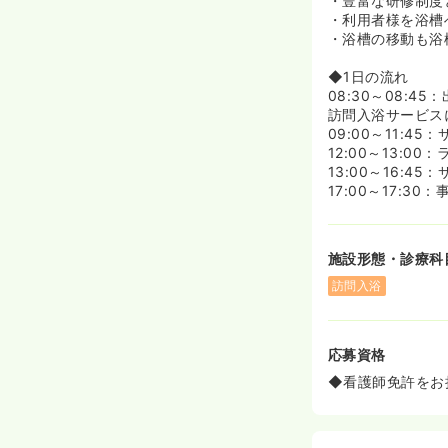
・豊富な研修制度
《ママさんも安
・利用者様を浴槽
◆お車通勤も可
・浴槽の移動も浴
がいらっしゃる
◆オンコールな
◆1日の流れ
のため、週末ご
08:30～08:
◆お子様の熱発
訪問入浴サービス
風土があります
09:00～11:4
方がきちんとプ
12:00～13:
13:00～16:4
《研修が充実★
17:00～17:
◆「サービスの
いただけるサー
に関する専門的
施設形態・診療科
して必要な心構
◆綿密な教育プ
訪問入浴
ニュー別の専門
すので、恵まれ
◆社内統一研修
応募資格
ップをおこいま
を目的としてい
◆看護師免許をお
《福利厚生充実
◆えるぼしマー