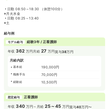
日勤
08:50～18:30 （休憩100分）
※月火水金
日勤
08:25～13:40
※土
給与例
経験3年 / 正看護師
モデル給与
362
27
年収
万円
月給
万円
賞与
38
万円
月給内訳
基本給
190,000円
職務手当
70,000円
経験給
10,500円
正看護師
想定給与
340
25～45
年収
万円～
月給
万円
賞与
40
万円〜