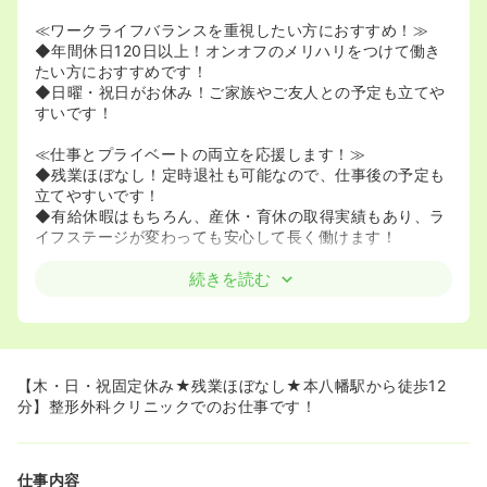
≪ワークライフバランスを重視したい方におすすめ！≫
◆年間休日120日以上！オンオフのメリハリをつけて働き
たい方におすすめです！
◆日曜・祝日がお休み！ご家族やご友人との予定も立てや
すいです！
≪仕事とプライベートの両立を応援します！≫
◆残業ほぼなし！定時退社も可能なので、仕事後の予定も
立てやすいです！
◆有給休暇はもちろん、産休・育休の取得実績もあり、ラ
イフステージが変わっても安心して長く働けます！
≪スキルアップしたい方におすすめ！≫
続きを読む
◆外来での看護業務がメインになるため、採血や点滴など
のスキルを磨けます！
◆日勤のみのお仕事なので、夜勤なしで生活リズムを崩さ
ずに働くことができます！
【木・日・祝固定休み★残業ほぼなし★本八幡駅から徒歩12
≪働きやすい環境があります！≫
分】整形外科クリニックでのお仕事です！
◆本八幡駅から徒歩12分！都心からのアクセスも良好で
す！
◆整形外科・リハビリテーション科クリニック！専門性を
仕事内容
高めたい方におすすめです！