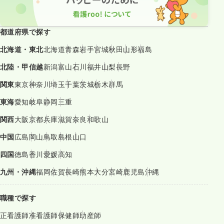
都道府県で探す
北海道・東北
北海道
青森
岩手
宮城
秋田
山形
福島
北陸・甲信越
新潟
富山
石川
福井
山梨
長野
関東
東京
神奈川
埼玉
千葉
茨城
栃木
群馬
東海
愛知
岐阜
静岡
三重
関西
大阪
京都
兵庫
滋賀
奈良
和歌山
中国
広島
岡山
鳥取
島根
山口
四国
徳島
香川
愛媛
高知
九州・沖縄
福岡
佐賀
長崎
熊本
大分
宮崎
鹿児島
沖縄
職種で探す
正看護師
准看護師
保健師
助産師