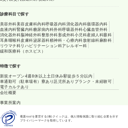
診療科目で探す
美容外科
美容皮膚科
内科
呼吸器内科
消化器内科
循環器内科
血液内科
腎臓内科
糖尿病内科
外科
呼吸器外科
心臓血管外科
消化器外科
脳神経外科
整形外科
形成外科
小児科
産婦人科
眼科
耳鼻咽喉科
皮膚科
泌尿器科
精神科・心療内科
放射線科
麻酔科
リウマチ科
リハビリテーション科
アレルギー科
緩和医療科（ホスピス）
特徴で探す
新規オープン
4週8休以上
土日休み
駅徒歩５分以内
車通勤可（駐車場有）
寮あり
託児所あり
ブランク・未経験可
電子カルテあり
会社概要
事業所案内
看護roo!を運営する(株)クイックは、個人情報保護に取り組む企業を示す
プライバシーマークを取得しています。