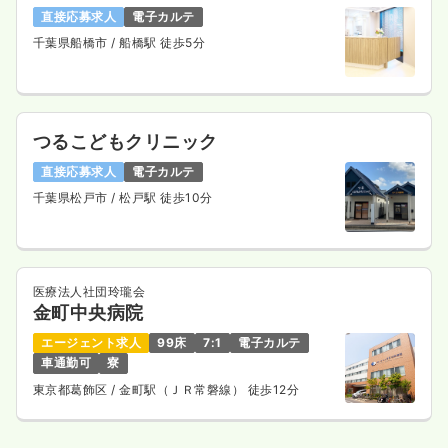
直接応募求人
電子カルテ
千葉県船橋市
/ 船橋駅 徒歩5分
つるこどもクリニック
直接応募求人
電子カルテ
千葉県松戸市
/ 松戸駅 徒歩10分
医療法人社団玲瓏会
金町中央病院
エージェント求人
99床
7:1
電子カルテ
車通勤可
寮
東京都葛飾区
/ 金町駅（ＪＲ常磐線） 徒歩12分