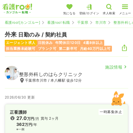
気になる
登録/ログイン
求人検索
メニュー
看護roo![カンゴルー]
看護roo! 転職
千葉県
市川市
整形外科し
外来
日勤のみ / 契約社員
エージェント求人
日祝休み
年間休日120日
4週8休以上
担当業務未経験可
ブランク可
第二新卒可
月給40万円以上可
施設情報
整形外科しのはらクリニック
千葉県市川市 / 本八幡駅 徒歩12分
2026/06/30 更新
正看護師
一時募集休止
27.0
賞与 2ヶ月
万円
/月
362
万円
/年
※一例