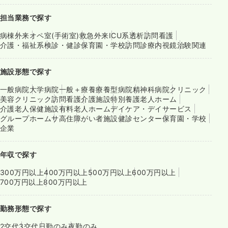
担当業務で探す
病棟
外来
オペ室(手術室)
救急外来
ICU系
透析
訪問看護
介護・福祉系
検診・健診
保育園・学校
訪問診療
内視鏡
治験関連
施設形態で探す
一般病院
大学病院
一般＋療養
療養型病院
精神科病院
クリニック
美容クリニック
訪問看護
介護施設
特別養護老人ホーム
介護老人保健施設
有料老人ホーム
デイケア・デイサービス
グループホーム
サ高住
障がい者施設
健診センター
保育園・学校
企業
年収で探す
300万円以上
400万円以上
500万円以上
600万円以上
700万円以上
800万円以上
勤務形態で探す
2交代
3交代
日勤のみ
夜勤のみ