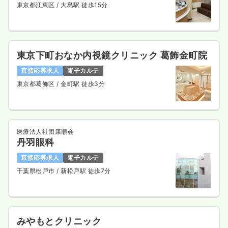
東京都江東区
/ 大島駅 徒歩15分
東京下町おなか内視鏡クリニック 葛飾金町院
直接応募求人
電子カルテ
東京都葛飾区
/ 金町駅 徒歩3分
医療法人社団康順会
丹羽眼科
直接応募求人
電子カルテ
千葉県松戸市
/ 新松戸駅 徒歩7分
みやもとクリニック