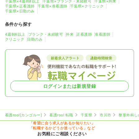
千葉県×4週8休以上
千葉県×ブランク・未経験可
千葉県×外来
千葉県×正看護師
千葉県×准看護師
千葉県×クリニック
千葉県×日勤のみ
条件から探す
4週8休以上
ブランク・未経験可
外来
正看護師
准看護師
クリニック
日勤のみ
ログインまたは新規登録
看護roo![カンゴルー]
看護roo! 転職
千葉県
市川市
整形外科し
「希望に合う求人があるか知りたい」
「転職するかどうか迷っている」など
お気軽にご相談ください