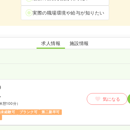
実際の職場環境や給与が知りたい
整形外科しのはらクリニック
求人情報
施設情報
）
〜
気になる
休憩100分）
務未経験可
ブランク可
第二新卒可