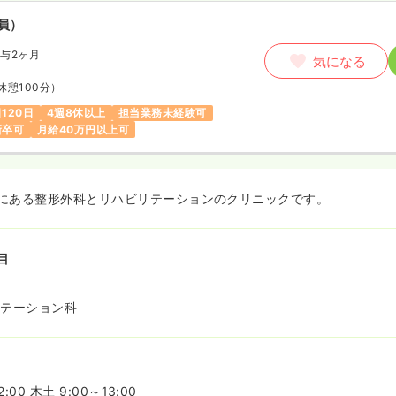
員）
与2ヶ月
気になる
休憩100分）
120日
4週8休以上
担当業務未経験可
新卒可
月給40万円以上可
にある整形外科とリハビリテーションのクリニックです。
目
リテーション科
:00 木土 9:00～13:00