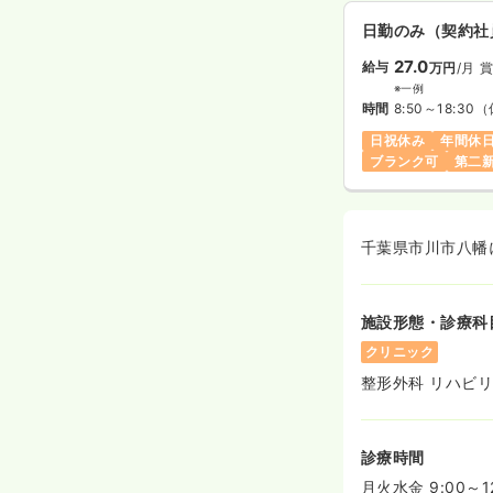
日勤のみ（契約社
27.0
給与
万円
/月
賞
※一例
時間
8:50～18:30
（
日祝休み
年間休日
ブランク可
第二
千葉県市川市八幡
施設形態・診療科
クリニック
整形外科 リハビ
診療時間
月火水金 9:00～12