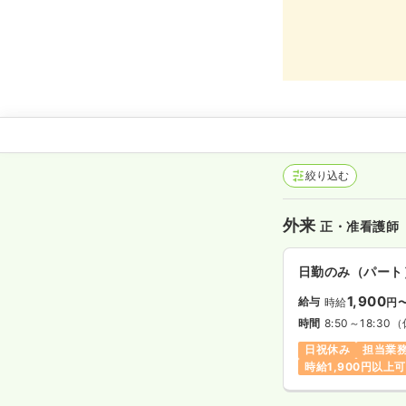
絞り込む
外来
正・准看護師
日勤のみ（パート
1,900
給与
時給
円
時間
8:50～18:30
（
日祝休み
担当業
時給1,900円以上可