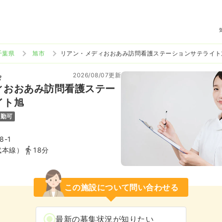
千葉県
旭市
リアン・メディおおあみ訪問看護ステーションサテライト
2026/08/07更新
会
ィおおあみ訪問看護ステー
イト旭
通勤可
8-1
武本線）
18分
この施設について問い合わせる
最新の募集状況が知りたい