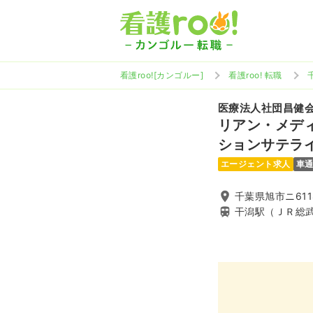
看護roo![カンゴルー]
看護roo! 転職
医療法人社団昌健
リアン・メデ
ションサテラ
エージェント求人
車
千葉県旭市ニ611
干潟駅（ＪＲ総