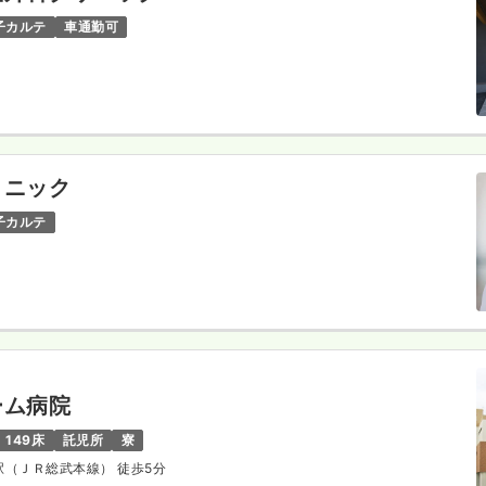
子カルテ
車通勤可
リニック
子カルテ
ーム病院
149床
託児所
寮
倉駅（ＪＲ総武本線） 徒歩5分