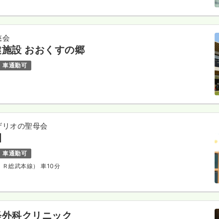
慈会
施設 おおくすの郷
車通勤可
ザリオの聖母会
園
車通勤可
ＪＲ総武本線） 車10分
経外科クリニック