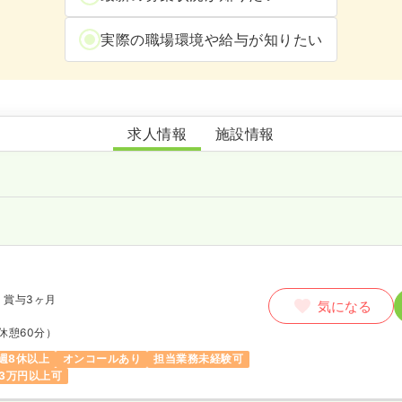
実際の職場環境や給与が知りたい
リアン・メディおおあみ訪問看護ステーションサテライト旭
求人情報
施設情報
師
月
賞与3ヶ月
気になる
休憩60分）
週8休以上
オンコールあり
担当業務未経験可
3万円以上可