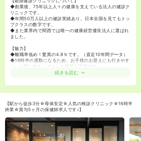
【姫路健診クリニックについて】
◆創業後、75年以上人々の健康を支えている法人の健診ク
リニックです。
◆年間50万人以上の健診実績あり。日本全国を見てもトッ
プクラスの数字です。
◆また業界内で関西では唯一の健康経営優良法人に選ばれ
ました。
【魅力】
◆離職率低め！驚異の4.8％です。（直近10年間データ）
◆16時半の退勤になるため、お子様のお迎えにも行きやす
く、お買い物をしてからの帰宅も可能です。
◆賞与5ヶ月分と好待遇☆
続きを読む
【駅から徒歩3分☆母体安定☆人気の検診クリニック☆16時半
終業☆賞与5ヶ月の保健師求人です♪】