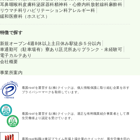
耳鼻咽喉科
皮膚科
泌尿器科
精神科・心療内科
放射線科
麻酔科
リウマチ科
リハビリテーション科
アレルギー科
緩和医療科（ホスピス）
特徴で探す
新規オープン
4週8休以上
土日休み
駅徒歩５分以内
車通勤可（駐車場有）
寮あり
託児所あり
ブランク・未経験可
電子カルテあり
会社概要
事業所案内
看護roo!を運営する(株)クイックは、個人情報保護に取り組む企業を示す
プライバシーマークを取得しています。
看護roo!を運営する(株)クイックは、適正な有料職業紹介事業者として厚
生労働省より認定を受けています。
看護roo!転職は東証プライム市場上場企業のクイックが、厚生労働大臣の