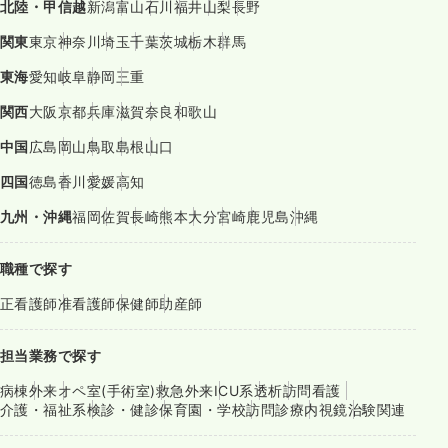
北陸・甲信越
新潟
富山
石川
福井
山梨
長野
関東
東京
神奈川
埼玉
千葉
茨城
栃木
群馬
東海
愛知
岐阜
静岡
三重
関西
大阪
京都
兵庫
滋賀
奈良
和歌山
中国
広島
岡山
鳥取
島根
山口
四国
徳島
香川
愛媛
高知
九州・沖縄
福岡
佐賀
長崎
熊本
大分
宮崎
鹿児島
沖縄
職種で探す
正看護師
准看護師
保健師
助産師
担当業務で探す
病棟
外来
オペ室(手術室)
救急外来
ICU系
透析
訪問看護
介護・福祉系
検診・健診
保育園・学校
訪問診療
内視鏡
治験関連