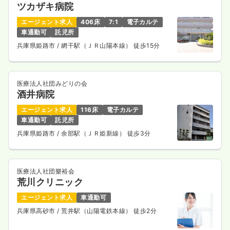
ツカザキ病院
エージェント求人
406床
7:1
電子カルテ
車通勤可
託児所
兵庫県姫路市
/ 網干駅（ＪＲ山陽本線） 徒歩15分
医療法人社団みどりの会
酒井病院
エージェント求人
116床
電子カルテ
車通勤可
託児所
兵庫県姫路市
/ 余部駅（ＪＲ姫新線） 徒歩3分
医療法人社団樂裕会
荒川クリニック
エージェント求人
車通勤可
兵庫県高砂市
/ 荒井駅（山陽電鉄本線） 徒歩2分