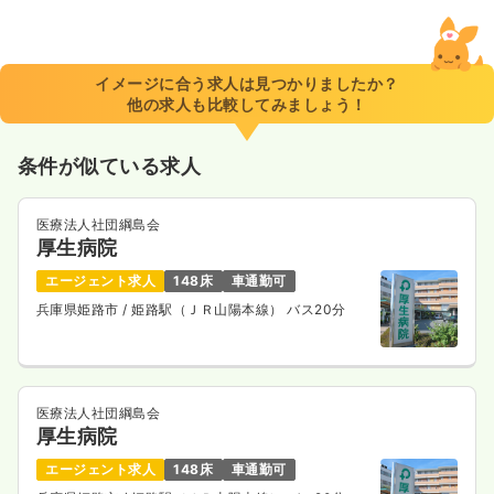
イメージに合う求人は見つかりましたか？
他の求人も比較してみましょう！
条件が似ている求人
医療法人社団綱島会
厚生病院
エージェント求人
148床
車通勤可
兵庫県姫路市
/ 姫路駅（ＪＲ山陽本線） バス20分
医療法人社団綱島会
厚生病院
エージェント求人
148床
車通勤可