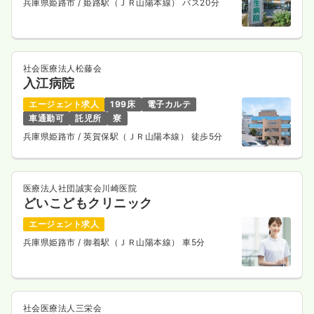
兵庫県姫路市
/ 姫路駅（ＪＲ山陽本線） バス20分
社会医療法人松藤会
入江病院
エージェント求人
199床
電子カルテ
車通勤可
託児所
寮
兵庫県姫路市
/ 英賀保駅（ＪＲ山陽本線） 徒歩5分
医療法人社団誠実会川崎医院
どいこどもクリニック
エージェント求人
兵庫県姫路市
/ 御着駅（ＪＲ山陽本線） 車5分
社会医療法人三栄会