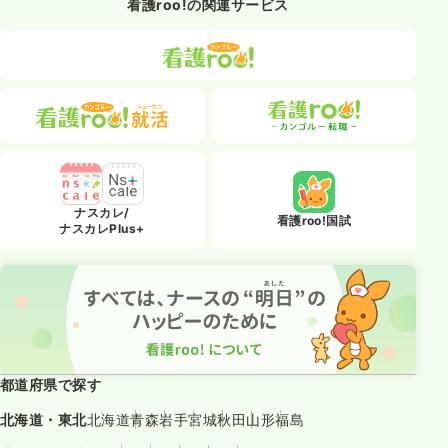
看護roo!の関連サービス
ナスカレ/
看護roo!国試
ナスカレPlus+
都道府県で探す
北海道・東北
北海道
青森
岩手
宮城
秋田
山形
福島