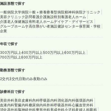
施設形態で探す
一般病院
大学病院
一般＋療養
療養型病院
精神科病院
クリニック
美容クリニック
訪問看護
介護施設
特別養護老人ホーム
介護老人保健施設
有料老人ホーム
デイケア・デイサービス
グループホーム
サ高住
障がい者施設
健診センター
保育園・学校
企業
年収で探す
300万円以上
400万円以上
500万円以上
600万円以上
700万円以上
800万円以上
勤務形態で探す
2交代
3交代
日勤のみ
夜勤のみ
診療科目で探す
美容外科
美容皮膚科
内科
呼吸器内科
消化器内科
循環器内科
血液内科
腎臓内科
糖尿病内科
外科
呼吸器外科
心臓血管外科
消化器外科
脳神経外科
整形外科
形成外科
小児科
産婦人科
眼科