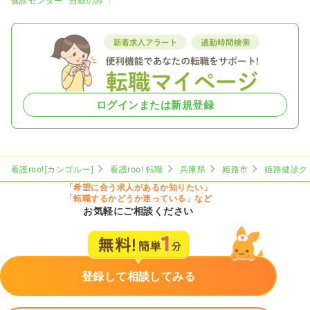
健診センター
日勤のみ
ログインまたは新規登録
看護roo![カンゴルー]
看護roo! 転職
兵庫県
姫路市
姫路健診ク
「希望に合う求人があるか知りたい」
「転職するかどうか迷っている」など
お気軽にご相談ください
登録して相談してみる