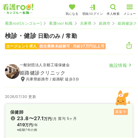
気になる
登録/ログイン
求人検索
メニュー
看護roo![カンゴルー]
看護roo! 転職
兵庫県
姫路市
姫路健診ク
検診・健診
日勤のみ / 常勤
エージェント求人
担当業務未経験可
月給27万円以上可
一般財団法人京都工場保健会
施設情報
姫路健診クリニック
兵庫県姫路市 / 姫路駅 徒歩3分
2026/07/30 更新
保健師
募集中
23.8〜27.1
賞与 5ヶ月
万円
/月
419
万円
/年
※経験7年の例