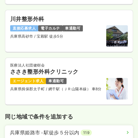
川井整形外科
直接応募求人
電子カルテ
車通勤可
兵庫県高砂市
/ 宝殿駅 徒歩5分
医療法人社団健樹会
ささき整形外科クリニック
エージェント求人
車通勤可
兵庫県揖保郡太子町
/ 網干駅（ＪＲ山陽本線） 車8分
同じ地域で条件を追加する
兵庫県姫路市
×
駅徒歩５分以内
119