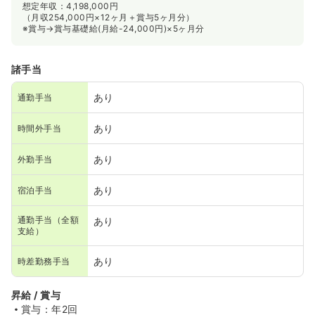
想定年収：4,198,000円
（月収254,000円×12ヶ月＋賞与5ヶ月分）
※賞与→賞与基礎給(月給-24,000円)×5ヶ月分
諸手当
あり
通勤手当
あり
時間外手当
あり
外勤手当
あり
宿泊手当
通勤手当（全額
あり
支給）
あり
時差勤務手当
昇給 / 賞与
賞与：年2回