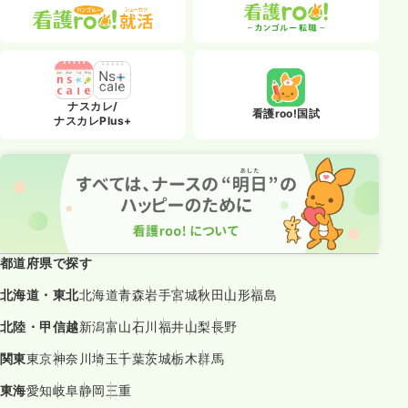
ナスカレ/
看護roo!国試
ナスカレPlus+
都道府県で探す
北海道・東北
北海道
青森
岩手
宮城
秋田
山形
福島
北陸・甲信越
新潟
富山
石川
福井
山梨
長野
関東
東京
神奈川
埼玉
千葉
茨城
栃木
群馬
東海
愛知
岐阜
静岡
三重