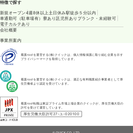
特徴で探す
新規オープン
4週8休以上
土日休み
駅徒歩５分以内
車通勤可（駐車場有）
寮あり
託児所あり
ブランク・未経験可
電子カルテあり
会社概要
事業所案内
看護roo!を運営する(株)クイックは、個人情報保護に取り組む企業を示す
プライバシーマークを取得しています。
看護roo!を運営する(株)クイックは、適正な有料職業紹介事業者として厚
生労働省より認定を受けています。
看護roo!転職は東証プライム市場上場企業のクイックが、厚生労働大臣の
許可を受けて運営しています。
厚生労働大臣許可27-ユ-020100
© QUICK CO.,LTD.