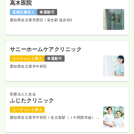
高木医院
直接応募求人
車通勤可
愛知県名古屋市西区
/ 栄生駅 徒歩8分
サニーホームケアクリニック
エージェント求人
車通勤可
愛知県名古屋市中村区
医療法人仁友会
ふじたクリニック
エージェント求人
愛知県名古屋市中村区
/ 名古屋駅（ＪＲ関西本線） 徒
歩10分