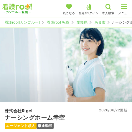
気になる
登録/ログイン
求人検索
メニュー
看護roo![カンゴルー]
看護roo! 転職
愛知県
あま市
ナーシング
2026/06/22更新
株式会社Rigel
ナーシングホーム幸空
エージェント求人
車通勤可