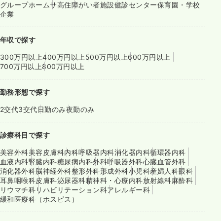
グループホーム
サ高住
障がい者施設
健診センター
保育園・学校
企業
年収で探す
300万円以上
400万円以上
500万円以上
600万円以上
700万円以上
800万円以上
勤務形態で探す
2交代
3交代
日勤のみ
夜勤のみ
診療科目で探す
美容外科
美容皮膚科
内科
呼吸器内科
消化器内科
循環器内科
血液内科
腎臓内科
糖尿病内科
外科
呼吸器外科
心臓血管外科
消化器外科
脳神経外科
整形外科
形成外科
小児科
産婦人科
眼科
耳鼻咽喉科
皮膚科
泌尿器科
精神科・心療内科
放射線科
麻酔科
リウマチ科
リハビリテーション科
アレルギー科
緩和医療科（ホスピス）