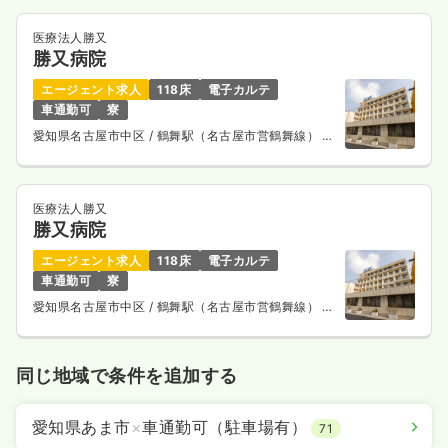
医療法人勝又
勝又病院
エージェント求人
118床
電子カルテ
車通勤可
寮
愛知県名古屋市中区
/ 鶴舞駅（名古屋市営鶴舞線） 徒
歩10分
医療法人勝又
勝又病院
エージェント求人
118床
電子カルテ
車通勤可
寮
愛知県名古屋市中区
/ 鶴舞駅（名古屋市営鶴舞線） 徒
歩10分
同じ地域で条件を追加する
愛知県あま市
×
車通勤可（駐車場有）
71