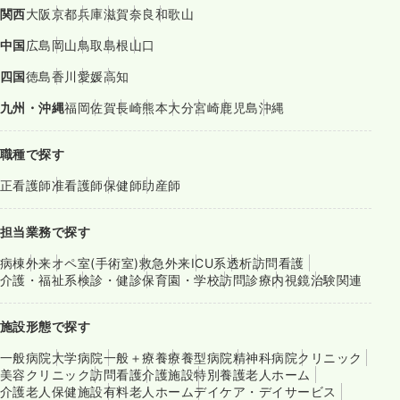
関西
大阪
京都
兵庫
滋賀
奈良
和歌山
中国
広島
岡山
鳥取
島根
山口
四国
徳島
香川
愛媛
高知
九州・沖縄
福岡
佐賀
長崎
熊本
大分
宮崎
鹿児島
沖縄
職種で探す
正看護師
准看護師
保健師
助産師
担当業務で探す
病棟
外来
オペ室(手術室)
救急外来
ICU系
透析
訪問看護
介護・福祉系
検診・健診
保育園・学校
訪問診療
内視鏡
治験関連
施設形態で探す
一般病院
大学病院
一般＋療養
療養型病院
精神科病院
クリニック
美容クリニック
訪問看護
介護施設
特別養護老人ホーム
介護老人保健施設
有料老人ホーム
デイケア・デイサービス