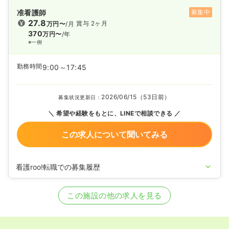
准看護師
募集中
27.8
賞与 2ヶ月
万円〜
/月
370
万円〜
/年
※一例
勤務時間
9:00～17:45
2026/06/15（53日前）
募集状況更新日：
希望や経験をもとに、LINEで相談できる
この求人について聞いてみる
看護roo!転職での募集履歴
2022/07/14
正・准看護師の募集を開始
2022/04/28
正・准看護師の募集を休止
この施設の他の求人を見る
2020/09/17
正・准看護師を募集中