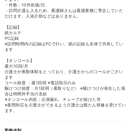
・件数：10件前後/日
・訪問介護も入るため、看護師さんは看護業務に専念していた
だけます。入浴介助などはありません。
【記録】
紙カルテ
PC記録
※訪問時間内の記録はPCで行い、紙の記録も全体で共有してい
ます
【オンコール】
最大10回/月
介護士が夜勤体制をとっており、介護士からのコールがござい
ます
コール頻度 ：週1回弱 ※電話指示のみ
駆けつけ頻度：月1回弱（看取りなど） ※駆けつけが発生した場
合は時間外手当の支給
※オンコール内容：点滴漏れ、チューブが抜けた等
※夜間対応を介護士ができるよう介護士は吸たん研修を受けてい
ます。
勤務体制