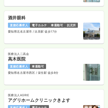
酒井眼科
直接応募求人
電子カルテ
車通勤可
託児所
愛知県北名古屋市
/ 比良駅 徒歩17分
医療法人二高会
高木医院
直接応募求人
車通勤可
愛知県名古屋市西区
/ 栄生駅 徒歩8分
医療法人AGRIE
アグリホームクリニックきよす
直接応募求人
電子カルテ