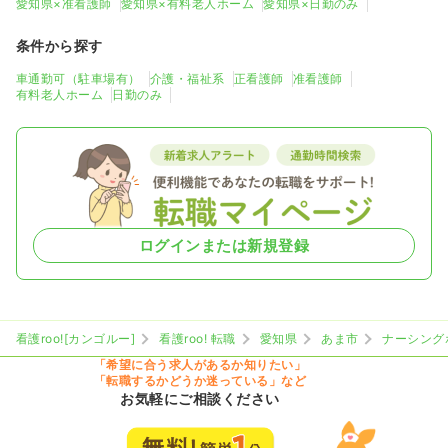
愛知県×准看護師
愛知県×有料老人ホーム
愛知県×日勤のみ
条件から探す
車通勤可（駐車場有）
介護・福祉系
正看護師
准看護師
有料老人ホーム
日勤のみ
ログインまたは新規登録
看護roo![カンゴルー]
看護roo! 転職
愛知県
あま市
ナーシング
「希望に合う求人があるか知りたい」
「転職するかどうか迷っている」など
お気軽にご相談ください