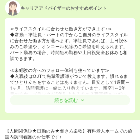
キャリアアドバイザーのおすすめポイント
≪ライフスタイルに合わせた働き方ができます♪≫
◆常勤・準社員・パートの中からご自身のライフスタイル
に合わせた働き方が選べます。準社員であれば、土日祝休
みのご希望や、オンコール免除のご希望を叶えられます。
パート勤務の場合、時間短め勤務や土日祝完全お休みも相
談できます。
≪未経験の方へのフォロー体制も整っています≫
◆入職後はOJTで先輩看護師がついて教えます。慣れるま
でひとり立ちをすることはありません。目安として1週間～
1ヶ月、訪問看護に一緒に入り教えています。新卒1～2年
目の方や、ブランクが5年以上ある方の入職実績もござい
ます。
続きを読む
◆代表が看護師の方なので、現場目線で会社を運営されて
います。
◆介護士は会社で吸痰の研修を受けており、夜間は介護士
のみで対応できる体制を整えています。
【人間関係◎★日勤のみ★働き方柔軟】有料老人ホームでの施
≪長く勤められる環境です≫
設内訪問看護のお仕事です♪