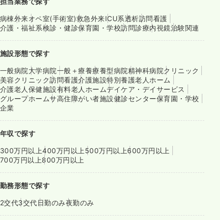
担当業務で探す
病棟
外来
オペ室(手術室)
救急外来
ICU系
透析
訪問看護
介護・福祉系
検診・健診
保育園・学校
訪問診療
内視鏡
治験関連
施設形態で探す
一般病院
大学病院
一般＋療養
療養型病院
精神科病院
クリニック
美容クリニック
訪問看護
介護施設
特別養護老人ホーム
介護老人保健施設
有料老人ホーム
デイケア・デイサービス
グループホーム
サ高住
障がい者施設
健診センター
保育園・学校
企業
年収で探す
300万円以上
400万円以上
500万円以上
600万円以上
700万円以上
800万円以上
勤務形態で探す
2交代
3交代
日勤のみ
夜勤のみ