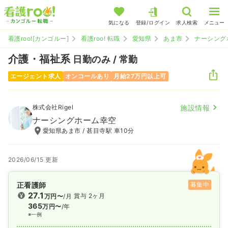
気になる
登録/ログイン
求人検索
メニュー
看護roo![カンゴルー]
看護roo! 転職
愛知県
あま市
ナーシング
介護・福祉系
日勤のみ / 常勤
エージェント求人
オンコールあり
月給27万円以上可
株式会社Rigel
施設情報
ナーシングホーム幸空
愛知県あま市 / 甚目寺駅 車10分
2026/06/15 更新
正看護師
募集中
27.1
賞与 2ヶ月
万円〜
/月
365
万円〜
/年
※一例