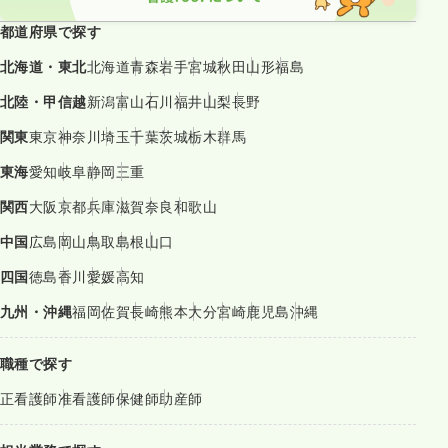
都道府県で探す
北海道・東北
北海道
青森
岩手
宮城
秋田
山形
福島
北陸・甲信越
新潟
富山
石川
福井
山梨
長野
関東
東京
神奈川
埼玉
千葉
茨城
栃木
群馬
東海
愛知
岐阜
静岡
三重
関西
大阪
京都
兵庫
滋賀
奈良
和歌山
中国
広島
岡山
鳥取
島根
山口
四国
徳島
香川
愛媛
高知
九州・沖縄
福岡
佐賀
長崎
熊本
大分
宮崎
鹿児島
沖縄
職種で探す
正看護師
准看護師
保健師
助産師