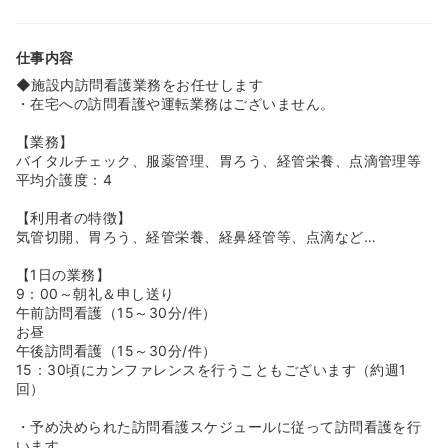
◆残業が月に5時間以内、施設内のみの訪問看護で運転業
務がないことやオンコールなしで勤務ができるため、身体
への負担も少なく、長く勤務が可能です。
仕事内容
◆産休育休実績がございます！施設長や会社の考えとし
て、｀家庭を大切にできないと仕事も大切にできない”なの
◆施設内訪問看護業務をお任せします
で、家庭第一優先で皆さん働いています。男性看護師さん
・在宅への訪問看護や運転業務はございません。
も育休の取得実績があります。
【業務】
≪医療行為メインの業務です≫
バイタルチェック、服薬管理、胃ろう、経管栄養、点滴管理等
◆医療依存度の高い方を受け入れており、平均介護度は4
平均介護度：4
です。ALSなど難病の利用者様も多く手技がなくなる心配
はありません。病院と施設の間になるようなホームを作り
【利用者の特徴】
たいという想いがある会社のため、病院からは離れたいが
気管切開、胃ろう、経管栄養、経鼻経管等、点滴など…
医療行為がなくなるのは不安という方にオススメです！
◆連携のとれている往診クリニックがあるので、緊急時の
【1日の業務】
対応も安心です。
9：00～朝礼＆申し送り
午前訪問看護（15～30分/件）
お昼
午後訪問看護（15～30分/件）
15：30頃にカンファレンスを行うこともございます（約週1
回）
・予め決められた訪問看護スケジュールに従って訪問看護を行
います。