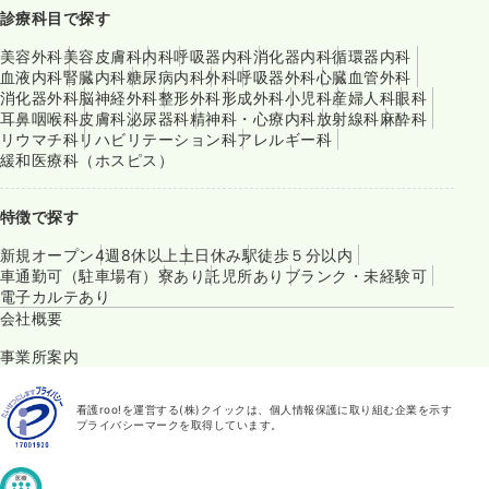
診療科目で探す
美容外科
美容皮膚科
内科
呼吸器内科
消化器内科
循環器内科
血液内科
腎臓内科
糖尿病内科
外科
呼吸器外科
心臓血管外科
消化器外科
脳神経外科
整形外科
形成外科
小児科
産婦人科
眼科
耳鼻咽喉科
皮膚科
泌尿器科
精神科・心療内科
放射線科
麻酔科
リウマチ科
リハビリテーション科
アレルギー科
緩和医療科（ホスピス）
特徴で探す
新規オープン
4週8休以上
土日休み
駅徒歩５分以内
車通勤可（駐車場有）
寮あり
託児所あり
ブランク・未経験可
電子カルテあり
会社概要
事業所案内
看護roo!を運営する(株)クイックは、個人情報保護に取り組む企業を示す
プライバシーマークを取得しています。