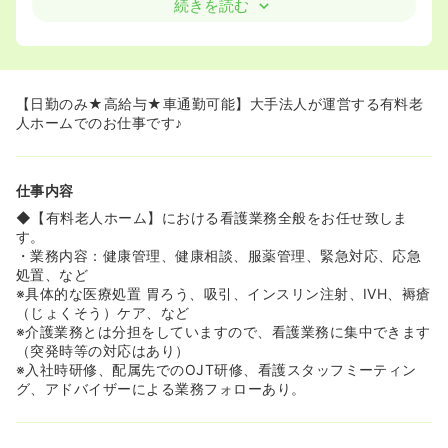
活に合わせたレクリエーションの中で入居者の方々とゆっ
続きを読む
くり触れあえます！
≪日勤常勤で年収500万円以上も可能です♪≫
◆日勤のみで500万円以上も可能な求人です。「日中しか
働けないけど、収入は必要だし・・・」というご家庭との
【日勤のみ★高給与★車通勤可能】大手法人が運営する有料老
両立をはかりたい看護師さんにもおすすめですよ♪
人ホームでのお仕事です♪
≪スタッフ同士の交流も盛んな会社です≫
◆社員によるクラブ活動が盛んで、スポーツや写真などの
仕事内容
クラブがございます。他の施設の人たちのとの交流も増
え、自然に情報共有も生まれます。
◆【有料老人ホーム】における看護業務全般をお任せ致しま
す。
・業務内容：健康管理、健康相談、服薬管理、緊急対応、応急
処置、など
※具体的な医療処置 胃ろう、吸引、インスリン注射、IVH、褥瘡
（じょくそう）ケア、など
※介護業務とは分担をしていますので、看護業務に集中できます
（突発時等の対応はあり）
※入社時研修、配属先でのOJT研修、看護スタッフミーティン
グ、アドバイザーによる業務フォローあり。