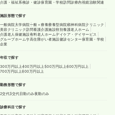
介護・福祉系
検診・健診
保育園・学校
訪問診療
内視鏡
治験関連
施設形態で探す
一般病院
大学病院
一般＋療養
療養型病院
精神科病院
クリニック
美容クリニック
訪問看護
介護施設
特別養護老人ホーム
介護老人保健施設
有料老人ホーム
デイケア・デイサービス
グループホーム
サ高住
障がい者施設
健診センター
保育園・学校
企業
年収で探す
300万円以上
400万円以上
500万円以上
600万円以上
700万円以上
800万円以上
勤務形態で探す
2交代
3交代
日勤のみ
夜勤のみ
診療科目で探す