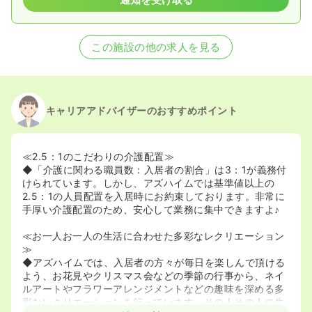
2021/08/31
正・准看護師の募集を休止
2021/07/13
正・准看護師の募集を開始
この施設の他の求人を見る
キャリアアドバイザーのおすすめポイント
≪2.5：1のこだわりの介護配置≫
◆「介護に関わる職員数：入居者の割合」は3：1が義務付
けられています。しかし、アズハイムでは基準値以上の
2.5：1の人員配置を入居時にお約束しております。非常に
手厚い介護配置のため、安心して業務に集中できますよ♪
≪お一人お一人の生活に合わせた多彩なレクリエーション
≫
◆アズハイムでは、入居者の方々が毎日を楽しんで頂ける
よう、お花見やクリスマス会などの季節の行事から、ネイ
ルアートやフラワーアレンジメントなどの趣味を深める多
彩なレクリエーションを行っています。その人その人の生