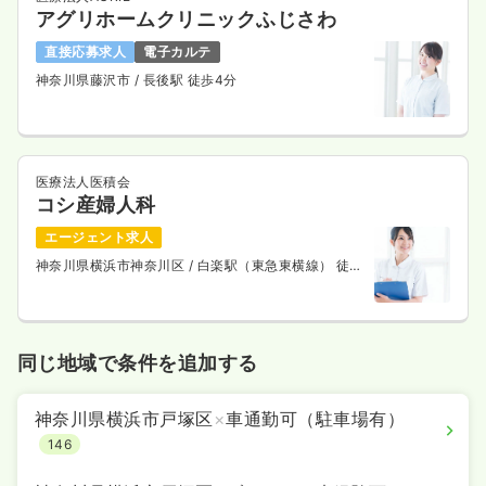
アグリホームクリニックふじさわ
直接応募求人
電子カルテ
神奈川県藤沢市
/ 長後駅 徒歩4分
医療法人医積会
コシ産婦人科
エージェント求人
神奈川県横浜市神奈川区
/ 白楽駅（東急東横線） 徒歩
5分
同じ地域で条件を追加する
神奈川県横浜市戸塚区
×
車通勤可（駐車場有）
146