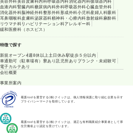
美容外科
美容皮膚科
内科
呼吸器内科
消化器内科
循環器内科
血液内科
腎臓内科
糖尿病内科
外科
呼吸器外科
心臓血管外科
消化器外科
脳神経外科
整形外科
形成外科
小児科
産婦人科
眼科
耳鼻咽喉科
皮膚科
泌尿器科
精神科・心療内科
放射線科
麻酔科
リウマチ科
リハビリテーション科
アレルギー科
緩和医療科（ホスピス）
特徴で探す
新規オープン
4週8休以上
土日休み
駅徒歩５分以内
車通勤可（駐車場有）
寮あり
託児所あり
ブランク・未経験可
電子カルテあり
会社概要
事業所案内
看護roo!を運営する(株)クイックは、個人情報保護に取り組む企業を示す
プライバシーマークを取得しています。
看護roo!を運営する(株)クイックは、適正な有料職業紹介事業者として厚
生労働省より認定を受けています。