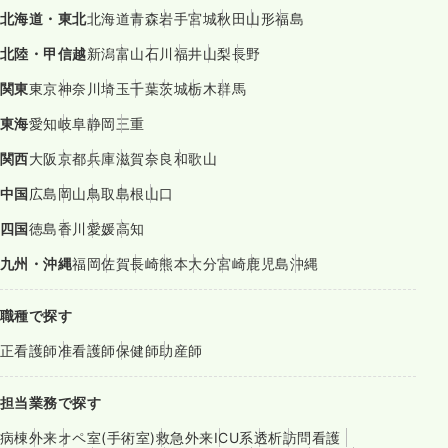
北海道・東北
北海道
青森
岩手
宮城
秋田
山形
福島
北陸・甲信越
新潟
富山
石川
福井
山梨
長野
関東
東京
神奈川
埼玉
千葉
茨城
栃木
群馬
東海
愛知
岐阜
静岡
三重
関西
大阪
京都
兵庫
滋賀
奈良
和歌山
中国
広島
岡山
鳥取
島根
山口
四国
徳島
香川
愛媛
高知
九州・沖縄
福岡
佐賀
長崎
熊本
大分
宮崎
鹿児島
沖縄
職種で探す
正看護師
准看護師
保健師
助産師
担当業務で探す
病棟
外来
オペ室(手術室)
救急外来
ICU系
透析
訪問看護