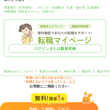
車通勤可（駐車場有）
ブランク・未経験可
介護・福祉系
正看護師
准看護師
有料老人ホーム
日勤のみ
ログインまたは新規登録
看護roo![カンゴルー]
看護roo! 転職
神奈川県
横浜市
横浜市戸
「希望に合う求人があるか知りたい」
「転職するかどうか迷っている」など
お気軽にご相談ください
登録して相談してみる