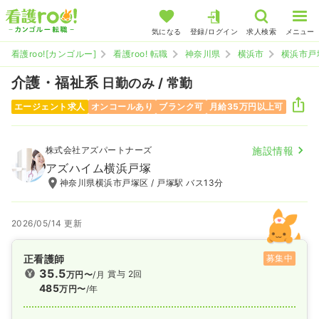
気になる
登録/ログイン
求人検索
メニュー
看護roo![カンゴルー]
看護roo! 転職
神奈川県
横浜市
横浜市戸
介護・福祉系
日勤のみ / 常勤
エージェント求人
オンコールあり
ブランク可
月給35万円以上可
株式会社アズパートナーズ
施設情報
アズハイム横浜戸塚
神奈川県横浜市戸塚区 / 戸塚駅 バス13分
2026/05/14 更新
正看護師
募集中
35.5
賞与 2回
万円〜
/月
485
万円〜
/年