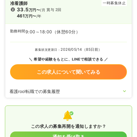
准看護師
一時募集休止
33.5
賞与 2回
万円〜
/月
461
万円〜
/年
勤務時間
9:00～18:00
（休憩60分）
2026/05/14（85日前）
募集状況更新日：
希望や経験をもとに、LINEで相談できる
この求人について聞いてみる
看護roo!転職での募集履歴
2026/05/14
正看護師の募集を開始
2026/02/20
正看護師の募集を休止
2025/08/21
正看護師の募集を開始
2024/12/10
正・准看護師の募集を休止
2024/04/11
正・准看護師の募集を開始
この求人の募集再開を通知しますか？
2024/02/08
正・准看護師の募集を休止
2022/11/21
正看護師の募集を開始
2022/11/18
准看護師の募集を開始
通知を受け取る