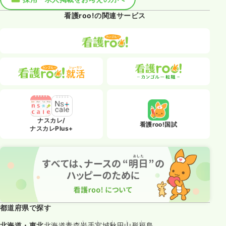
看護roo!の関連サービス
ナスカレ/
看護roo!国試
ナスカレPlus+
都道府県で探す
北海道・東北
北海道
青森
岩手
宮城
秋田
山形
福島