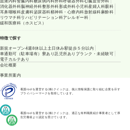
血液内科
腎臓内科
糖尿病内科
外科
呼吸器外科
心臓血管外科
消化器外科
脳神経外科
整形外科
形成外科
小児科
産婦人科
眼科
耳鼻咽喉科
皮膚科
泌尿器科
精神科・心療内科
放射線科
麻酔科
リウマチ科
リハビリテーション科
アレルギー科
緩和医療科（ホスピス）
特徴で探す
新規オープン
4週8休以上
土日休み
駅徒歩５分以内
車通勤可（駐車場有）
寮あり
託児所あり
ブランク・未経験可
電子カルテあり
会社概要
事業所案内
看護roo!を運営する(株)クイックは、個人情報保護に取り組む企業を示す
プライバシーマークを取得しています。
看護roo!を運営する(株)クイックは、適正な有料職業紹介事業者として厚
生労働省より認定を受けています。