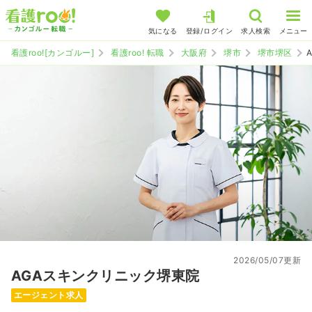
気になる
登録/ログイン
求人検索
メニュー
看護roo![カンゴルー]
看護roo! 転職
大阪府
堺市
堺市堺区
2026/05/07更新
AGAスキンクリニック堺東院
エージェント求人