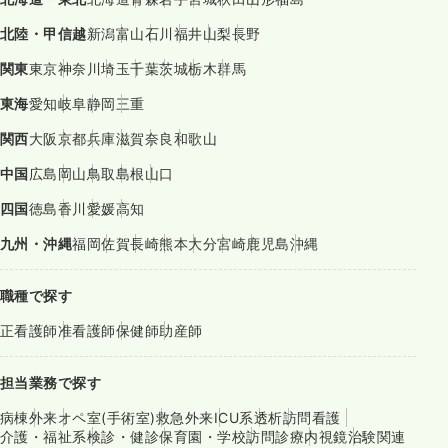
北陸・甲信越
新潟
富山
石川
福井
山梨
長野
関東
東京
神奈川
埼玉
千葉
茨城
栃木
群馬
東海
愛知
岐阜
静岡
三重
関西
大阪
京都
兵庫
滋賀
奈良
和歌山
中国
広島
岡山
鳥取
島根
山口
四国
徳島
香川
愛媛
高知
九州・沖縄
福岡
佐賀
長崎
熊本
大分
宮崎
鹿児島
沖縄
職種で探す
正看護師
准看護師
保健師
助産師
担当業務で探す
病棟
外来
オペ室(手術室)
救急外来
ICU系
透析
訪問看護
介護・福祉系
検診・健診
保育園・学校
訪問診療
内視鏡
治験関連