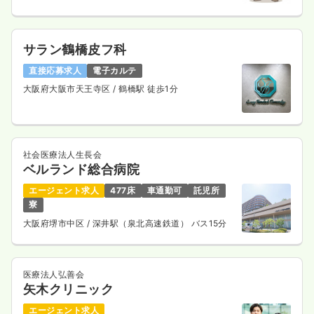
サラン鶴橋皮フ科
直接応募求人
電子カルテ
大阪府大阪市天王寺区
/ 鶴橋駅 徒歩1分
社会医療法人生長会
ベルランド総合病院
エージェント求人
477床
車通勤可
託児所
寮
大阪府堺市中区
/ 深井駅（泉北高速鉄道） バス15分
医療法人弘善会
矢木クリニック
エージェント求人