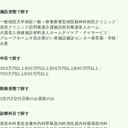
施設形態で探す
一般病院
大学病院
一般＋療養
療養型病院
精神科病院
クリニック
美容クリニック
訪問看護
介護施設
特別養護老人ホーム
介護老人保健施設
有料老人ホーム
デイケア・デイサービス
グループホーム
サ高住
障がい者施設
健診センター
保育園・学校
企業
年収で探す
300万円以上
400万円以上
500万円以上
600万円以上
700万円以上
800万円以上
勤務形態で探す
2交代
3交代
日勤のみ
夜勤のみ
診療科目で探す
美容外科
美容皮膚科
内科
呼吸器内科
消化器内科
循環器内科