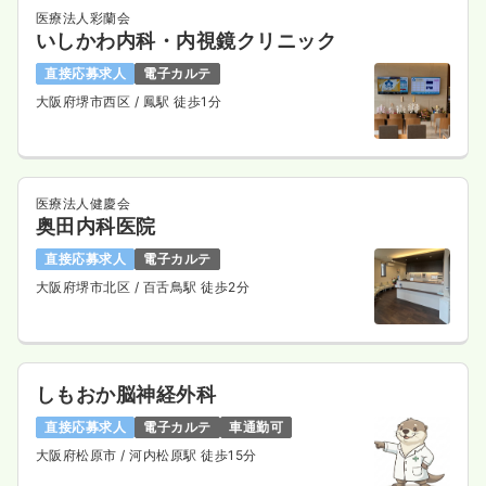
医療法人彩蘭会
いしかわ内科・内視鏡クリニック
直接応募求人
電子カルテ
大阪府堺市西区
/ 鳳駅 徒歩1分
医療法人健慶会
奥田内科医院
直接応募求人
電子カルテ
大阪府堺市北区
/ 百舌鳥駅 徒歩2分
しもおか脳神経外科
直接応募求人
電子カルテ
車通勤可
大阪府松原市
/ 河内松原駅 徒歩15分