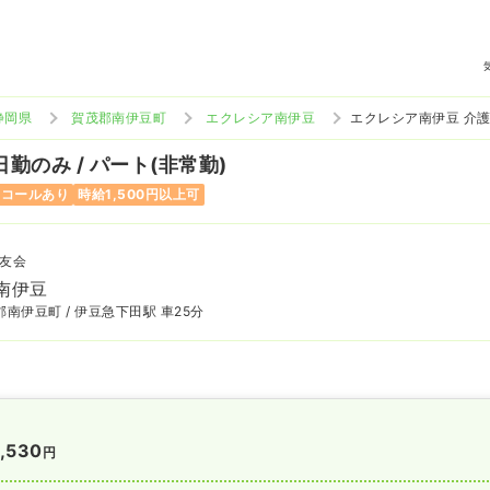
静岡県
賀茂郡南伊豆町
エクレシア南伊豆
エクレシア南伊豆 介
日勤のみ / パート(非常勤)
ンコールあり
時給1,500円以上可
友会
南伊豆
南伊豆町 / 伊豆急下田駅 車25分
,530
円