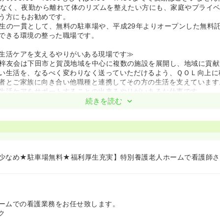
少なく、夜勤から離れて体のリズムを整えたい方にも、家庭やプライ
う方にもお勧めです。
生の一貫として、無料の駐車場や、平成29年よりオープンした無料
できる環境の整った職場です。
生活ケアを支えるやりがいある現場です≫
梓友会は下田市と賀茂地域を中心に複数の施設を展開し、地域に貢献
い生活を、なるべく変わりなく送っていただけるよう、ＱＯＬ向上に
者とご家族に向き合い他職種と連携してその方の生活を支えています
生活ケアをサポートすることの出来るやりがいあるお仕事です。
続きを読む
少なめ★駐車場無料★福利厚生充実】特別養護老人ホームで看護師さ
ームでの看護業務をお任せ致します。
ク