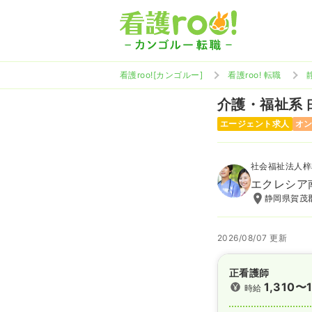
看護roo![カンゴルー]
看護roo! 転職
介護・福祉系
エージェント求人
オ
社会福祉法人梓
エクレシア
静岡県賀茂郡
2026/08/07 更新
正看護師
1,310〜1
時給