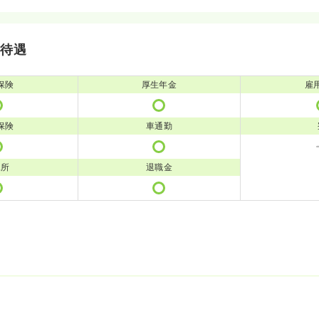
・待遇
保険
厚生年金
雇
保険
車通勤
児所
退職金