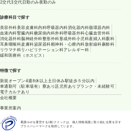
2交代
3交代
日勤のみ
夜勤のみ
診療科目で探す
美容外科
美容皮膚科
内科
呼吸器内科
消化器内科
循環器内科
血液内科
腎臓内科
糖尿病内科
外科
呼吸器外科
心臓血管外科
消化器外科
脳神経外科
整形外科
形成外科
小児科
産婦人科
眼科
耳鼻咽喉科
皮膚科
泌尿器科
精神科・心療内科
放射線科
麻酔科
リウマチ科
リハビリテーション科
アレルギー科
緩和医療科（ホスピス）
特徴で探す
新規オープン
4週8休以上
土日休み
駅徒歩５分以内
車通勤可（駐車場有）
寮あり
託児所あり
ブランク・未経験可
電子カルテあり
会社概要
事業所案内
看護roo!を運営する(株)クイックは、個人情報保護に取り組む企業を示す
プライバシーマークを取得しています。