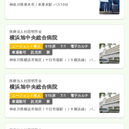
神奈川県厚木市
/ 本厚木駅 バス10分
医療法人社団明芳会
横浜旭中央総合病院
エージェント求人
515床
7:1
電子カルテ
車通勤可
託児所
寮
神奈川県横浜市旭区
/ 十日市場駅（ＪＲ横浜線） バス
14分
医療法人社団明芳会
横浜旭中央総合病院
エージェント求人
515床
7:1
電子カルテ
車通勤可
託児所
寮
神奈川県横浜市旭区
/ 十日市場駅（ＪＲ横浜線） バス
14分