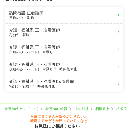
訪問看護
正看護師
日勤のみ（常勤）
介護・福祉系
正・准看護師
2交代（常勤）
介護・福祉系
正・准看護師
日勤のみ（パート(非常勤)）
介護・福祉系
正・准看護師
夜勤のみ（パート(非常勤)）
/一時募集休止
介護・福祉系
正・准看護師
/管理職
2交代（常勤）
/一時募集休止
看護roo![カンゴルー]
看護roo! 転職
神奈川県
相模原市
相模原
「希望に合う求人があるか知りたい」
「転職するかどうか迷っている」など
お気軽にご相談ください