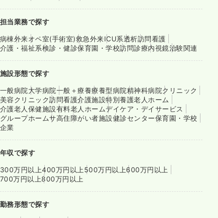
担当業務で探す
病棟
外来
オペ室(手術室)
救急外来
ICU系
透析
訪問看護
介護・福祉系
検診・健診
保育園・学校
訪問診療
内視鏡
治験関連
施設形態で探す
一般病院
大学病院
一般＋療養
療養型病院
精神科病院
クリニック
美容クリニック
訪問看護
介護施設
特別養護老人ホーム
介護老人保健施設
有料老人ホーム
デイケア・デイサービス
グループホーム
サ高住
障がい者施設
健診センター
保育園・学校
企業
年収で探す
300万円以上
400万円以上
500万円以上
600万円以上
700万円以上
800万円以上
勤務形態で探す