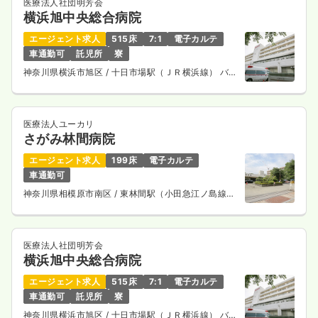
医療法人社団明芳会
横浜旭中央総合病院
エージェント求人
515床
7:1
電子カルテ
車通勤可
託児所
寮
神奈川県横浜市旭区
/ 十日市場駅（ＪＲ横浜線） バス
14分
医療法人ユーカリ
さがみ林間病院
エージェント求人
199床
電子カルテ
車通勤可
神奈川県相模原市南区
/ 東林間駅（小田急江ノ島線）
徒歩2分
医療法人社団明芳会
横浜旭中央総合病院
エージェント求人
515床
7:1
電子カルテ
車通勤可
託児所
寮
神奈川県横浜市旭区
/ 十日市場駅（ＪＲ横浜線） バス