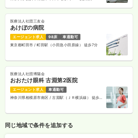
14分
医療法人社団三友会
あけぼの病院
エージェント求人
98床
車通勤可
東京都町田市
/ 町田駅（小田急小田原線） 徒歩7分
医療法人社団博陽会
おおたけ眼科 古淵第2医院
エージェント求人
車通勤可
神奈川県相模原市南区
/ 古淵駅（ＪＲ横浜線） 徒歩3
分
同じ地域で条件を追加する