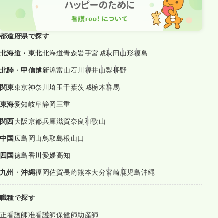
都道府県で探す
北海道・東北
北海道
青森
岩手
宮城
秋田
山形
福島
北陸・甲信越
新潟
富山
石川
福井
山梨
長野
関東
東京
神奈川
埼玉
千葉
茨城
栃木
群馬
東海
愛知
岐阜
静岡
三重
関西
大阪
京都
兵庫
滋賀
奈良
和歌山
中国
広島
岡山
鳥取
島根
山口
四国
徳島
香川
愛媛
高知
九州・沖縄
福岡
佐賀
長崎
熊本
大分
宮崎
鹿児島
沖縄
職種で探す
正看護師
准看護師
保健師
助産師