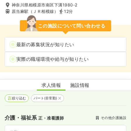
神奈川県相模原市南区下溝1980-2
原当麻駅（ＪＲ相模線）
12分
この施設について問い合わせる
最新の募集状況が知りたい
実際の職場環境や給与が知りたい
看護小規模多機能型居宅介護 ゆとり庵麻溝
求人情報
施設情報
絞り込む
パート(非常勤)
介護・福祉系
その他介護施設
正・准看護師