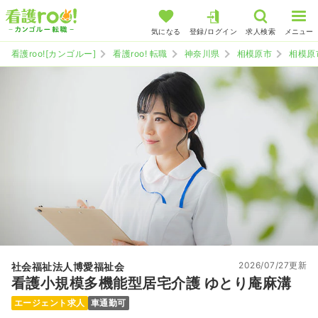
気になる
登録/ログイン
求人検索
メニュー
看護roo![カンゴルー]
看護roo! 転職
神奈川県
相模原市
相模原
2026/07/27更新
社会福祉法人博愛福祉会
看護小規模多機能型居宅介護 ゆとり庵麻溝
エージェント求人
車通勤可