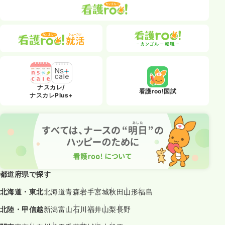
ナスカレ/
看護roo!国試
ナスカレPlus+
都道府県で探す
北海道・東北
北海道
青森
岩手
宮城
秋田
山形
福島
北陸・甲信越
新潟
富山
石川
福井
山梨
長野