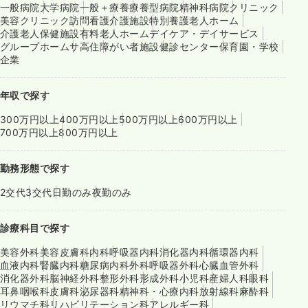
一般病院
大学病院
一般＋療養
療養型病院
精神科病院
クリニック
美容クリニック
訪問看護
介護施設
特別養護老人ホーム
介護老人保健施設
有料老人ホーム
デイケア・デイサービス
グループホーム
サ高住
障がい者施設
健診センター
保育園・学校
企業
年収で探す
300万円以上
400万円以上
500万円以上
600万円以上
700万円以上
800万円以上
勤務形態で探す
2交代
3交代
日勤のみ
夜勤のみ
診療科目で探す
美容外科
美容皮膚科
内科
呼吸器内科
消化器内科
循環器内科
血液内科
腎臓内科
糖尿病内科
外科
呼吸器外科
心臓血管外科
消化器外科
脳神経外科
整形外科
形成外科
小児科
産婦人科
眼科
耳鼻咽喉科
皮膚科
泌尿器科
精神科・心療内科
放射線科
麻酔科
リウマチ科
リハビリテーション科
アレルギー科