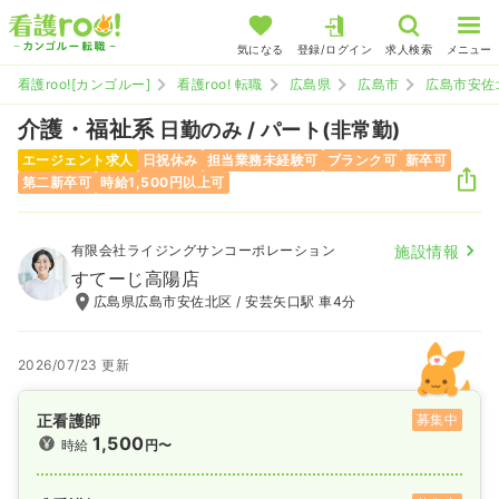
気になる
登録/ログイン
求人検索
メニュー
看護roo![カンゴルー]
看護roo! 転職
広島県
広島市
広島市安佐
介護・福祉系
日勤のみ / パート(非常勤)
エージェント求人
日祝休み
担当業務未経験可
ブランク可
新卒可
第二新卒可
時給1,500円以上可
有限会社ライジングサンコーポレーション
施設情報
すてーじ高陽店
広島県広島市安佐北区 / 安芸矢口駅 車4分
2026/07/23 更新
正看護師
募集中
1,500
時給
円〜