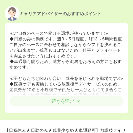
キャリアアドバイザーのおすすめポイント
≪ご自身のペースで働ける環境が整っています！≫
◆日勤のみの勤務です。週3～5日程度、1日3～5時間程度
ご自身のペースに合わせて相談しながらシフトを決めるこ
とが出来ます。残業もほぼないため、仕事とプライベート
を両立させたい方におすすめです。
◆車通勤可能なため、遠方から勤務をお考えの方にもおす
すめです。
≪子どもたちと関わり合い、成長を感じられる職場です♪≫
◆医療ケアも実施している放課後等デイサービスのため、
定員数が10名と小規模で子供たち一人ひとりに向き合うこ
とが出来る職場環境です。お近くで子供の成長が見られる
ことにやりがいを感じる方におすすめです。
続きを読む
◆子供たちやその保護者が安心して過ごせるデイサービス
を目指している施設になります。子供たちと関わりながら
一緒にその成長を応援できる人を募集しています！
【日祝休み★日勤のみ★残業少なめ★車通勤可】放課後デイサ