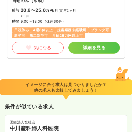
日勤のみ（常勤）
20.9〜25.0
給与
万円
/月
賞与2ヶ月
※一例
時間
9:00～18:00
（休憩60分）
日祝休み
4週8休以上
担当業務未経験可
ブランク可
新卒可
第二新卒可
月給25万円以上可
気になる
詳細を見る
イメージに合う求人は見つかりましたか？
他の求人も比較してみましょう！
条件が似ている求人
医療法人繁桂会
中川産科婦人科医院