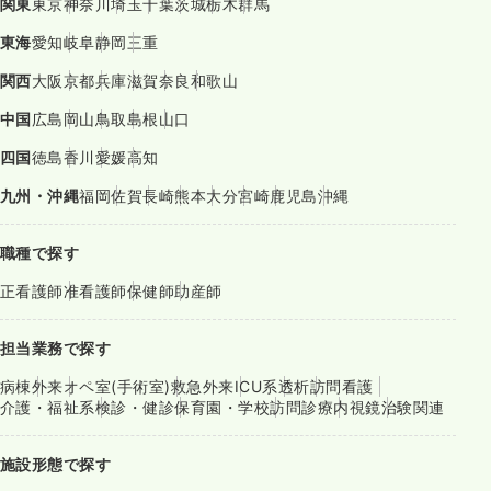
関東
東京
神奈川
埼玉
千葉
茨城
栃木
群馬
東海
愛知
岐阜
静岡
三重
関西
大阪
京都
兵庫
滋賀
奈良
和歌山
中国
広島
岡山
鳥取
島根
山口
四国
徳島
香川
愛媛
高知
九州・沖縄
福岡
佐賀
長崎
熊本
大分
宮崎
鹿児島
沖縄
職種で探す
正看護師
准看護師
保健師
助産師
担当業務で探す
病棟
外来
オペ室(手術室)
救急外来
ICU系
透析
訪問看護
介護・福祉系
検診・健診
保育園・学校
訪問診療
内視鏡
治験関連
施設形態で探す