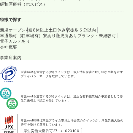
緩和医療科（ホスピス）
特徴で探す
新規オープン
4週8休以上
土日休み
駅徒歩５分以内
車通勤可（駐車場有）
寮あり
託児所あり
ブランク・未経験可
電子カルテあり
会社概要
事業所案内
看護roo!を運営する(株)クイックは、個人情報保護に取り組む企業を示す
プライバシーマークを取得しています。
看護roo!を運営する(株)クイックは、適正な有料職業紹介事業者として厚
生労働省より認定を受けています。
看護roo!転職は東証プライム市場上場企業のクイックが、厚生労働大臣の
許可を受けて運営しています。
厚生労働大臣許可27-ユ-020100