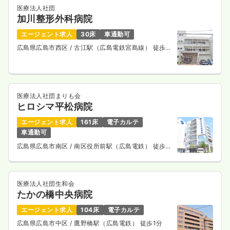
医療法人社団
加川整形外科病院
エージェント求人
30床
車通勤可
広島県広島市西区
/ 古江駅（広島電鉄宮島線） 徒歩7
分
医療法人社団まりも会
ヒロシマ平松病院
エージェント求人
161床
電子カルテ
車通勤可
広島県広島市南区
/ 南区役所前駅（広島電鉄） 徒歩4
分
医療法人社団生和会
たかの橋中央病院
エージェント求人
104床
電子カルテ
広島県広島市中区
/ 鷹野橋駅（広島電鉄） 徒歩1分