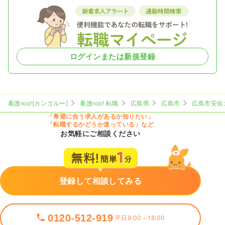
ログインまたは新規登録
看護roo![カンゴルー]
看護roo! 転職
広島県
広島市
広島市安佐
「希望に合う求人があるか知りたい」
「転職するかどうか迷っている」など
お気軽にご相談ください
登録して相談してみる
0120-512-919
平日9:00～18:00