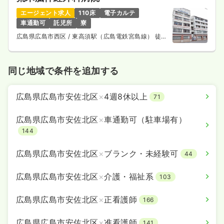
エージェント求人
110床
電子カルテ
車通勤可
託児所
寮
広島県広島市西区
/ 東高須駅（広島電鉄宮島線） 徒歩
3分
同じ地域で条件を追加する
広島県広島市安佐北区
×
4週8休以上
71
広島県広島市安佐北区
×
車通勤可（駐車場有）
144
広島県広島市安佐北区
×
ブランク・未経験可
44
広島県広島市安佐北区
×
介護・福祉系
103
広島県広島市安佐北区
×
正看護師
166
広島県広島市安佐北区
×
准看護師
141