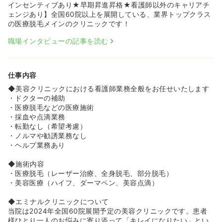
寧に説明があり、伴走しながら教えていただけます。毎日
インセンティブあり★早期昇進昇格★看護師以外のキャリアチ
先輩との振り返りの時間も設けられているため、自宅に持
ェンジあり】全国60院以上を展開している、業界トップクラス
ち帰っての勉強も少なくなっています。
の医療脱毛メインのクリニックです！
《残業ほぼナシ×最大5連休！夜勤なしの無理ないシフト
職場インタビューの記事を読む
で、プライベートも充実します♪》
◆完全予約制のため残業はほとんどなく、夜勤もないた
め、身体的・精神的な負担を大きく軽減できます。希望休
仕事内容
や有給休暇も取得しやすく、オンオフのメリハリをつけて
働くことが可能です。冬の閑散期には、最大5連休を取得
◆美容クリニックにおける看護師業務全般をお任せいたします
したり、週末に連休を取ったりなど、時期によってプライ
・ドクターの補助
ベートを重視した働き方も可能です！
・医療脱毛などの医療施術
◆現場スタッフからの意見を考慮し、2025年から早番・
・採血や点滴業務
遅番制度を導入して拘束時間を短縮した働き方も準備して
・転勤なし（希望考慮）
おります！
・ノルマや勧誘業務なし
◆最大90％OFFの職員割引制度を利用して、自分自身の身
・ヘルプ業務あり
だしなみや美容への投資もできるため、働きながら自信を
つけていくことができます。
◆施術内容
・医療脱毛（レーザー治療、全身脱毛、部分脱毛）
《圧倒的なスピード昇進と、頑張りが直結する高収入・イ
・美容医療（ハイフ、ダーマペン、美容点滴）
ンセンティブ制度！》
◆年齢や社歴に関係なく、最短9ヶ月〜1年程度でリーダー
◆エミナルクリニックについて
職へのスピード昇進が可能です。実際に20代半ばでリーダ
当院は2024年全国60院展開予定の美容クリニックです。患者
ーとして活躍し、経営的視点を持ってクリニック運営を牽
様ひとり一人のお悩みに寄り添って「キレイになりたい」とい