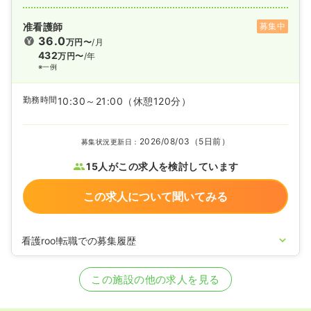
准看護師
募集中
36.0
万円〜
/月
432
万円〜
/年
※一例
勤務時間
10:30～21:00
（休憩120分）
2026/08/03（5日前）
募集状況更新日：
15人がこの求人を検討しています
この求人について聞いてみる
看護roo!転職での募集履歴
2024/04/17
正・准看護師の募集を開始
2023/09/05
正・准看護師の募集を休止
この施設の他の求人を見る
2021/06/10
正・准看護師の募集を開始
2020/09/17
正・准看護師を休止中