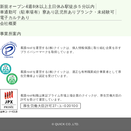
新規オープン
4週8休以上
土日休み
駅徒歩５分以内
車通勤可（駐車場有）
寮あり
託児所あり
ブランク・未経験可
電子カルテあり
会社概要
事業所案内
看護roo!を運営する(株)クイックは、個人情報保護に取り組む企業を示す
プライバシーマークを取得しています。
看護roo!を運営する(株)クイックは、適正な有料職業紹介事業者として厚
生労働省より認定を受けています。
看護roo!転職は東証プライム市場上場企業のクイックが、厚生労働大臣の
許可を受けて運営しています。
厚生労働大臣許可27-ユ-020100
© QUICK CO.,LTD.