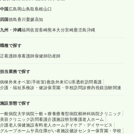
中国
広島
岡山
鳥取
島根
山口
四国
徳島
香川
愛媛
高知
九州・沖縄
福岡
佐賀
長崎
熊本
大分
宮崎
鹿児島
沖縄
職種で探す
正看護師
准看護師
保健師
助産師
担当業務で探す
病棟
外来
オペ室(手術室)
救急外来
ICU系
透析
訪問看護
介護・福祉系
検診・健診
保育園・学校
訪問診療
内視鏡
治験関連
施設形態で探す
一般病院
大学病院
一般＋療養
療養型病院
精神科病院
クリニック
美容クリニック
訪問看護
介護施設
特別養護老人ホーム
介護老人保健施設
有料老人ホーム
デイケア・デイサービス
グループホーム
サ高住
障がい者施設
健診センター
保育園・学校