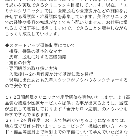
引しているスタッフも多数在籍しています。
う思いを実現できるクリニックを目指しています。現在、「エ
◆現場での看護師業務だけでなく、ご自身の適性と実績次
ミナルクリニック」では、医療脱毛や医療痩身などの施術をお
第で「店舗リーダー」「インストラクター（教育専門）」
任せする看護師・准看護師を募集しています。美容クリニック
「カウンセラー」「運営本部（マーケティング等）」への
での経験や美容の知識がなくても心配いりません。お仕事に慣
キャリアチェンジが可能です！
れるまでは丁寧に指導しますので、できることを増やしながら
◆ノルマは一切ございませんが、個人の頑張りがしっかり
じっくり成長していけます。
給与に還元される成果報酬型のインセンティブ制度（物販
や継続メニューの獲得など）が整っています。昇進と成果
◆スタートアップ研修制度について
の掛け合わせにより、ゆくゆくは年収700万円〜800万円
・接客、接遇の基本的なマナー
といった高収入を目指すことも十分に可能な環境です。
・皮膚、脱毛に対する基礎知識
・施術の仕方
《エミナルクリニックの美容医療とは？★》
・専門機器の取り扱い方法
◆美容脱毛以外に美容医療も行っております！ハイフ・ダ
・入職後1～2か月程度かけて基礎知識を習得
ーマペン・美容点滴の3つを導入しており、美容医療を通
・現場に出たあとも先輩スタッフがノウハウをレクチャーする
してお肌にお悩みがあるお客様をトータルサポートしてい
ので安心です
ます！
◆ハイフ（HIFU）とは：高密度焦点式超音波を用いた施術
１）2日間所属クリニックで座学研修を実施いたします。より高
です。これまでは外科手術でしかアプローチできなかった
品質な接遇や医療サービスを提供する事が出来るように、当院
SMAS筋膜に直接作用させることが可能で、たるみのもと
が提供して運営しております「全身サロン恋肌」のノウハウを
になる肌や皮下組織の緩みに対して、土台となる筋膜層か
座学で学んで頂きます。
ら引き締める治療法です！
２）1～2ヶ月程度、お一人で施術ができるようになるまでは、
◆ダーマペンとは：ニキビ跡・毛穴の開き・小じわなどの
地方院で研修を行います。シェーピング・機械の使い方・ベッ
お肌のお悩みの改善が期待でき、ダウンタイムが短いエイ
ド・備品等照射まで照射までの準備について学んでいただきな