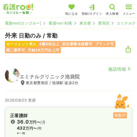
気になる
登録/ログイン
求人検索
メニュー
看護roo![カンゴルー]
看護roo! 転職
東京都
豊島区
エミナルク
外来
日勤のみ / 常勤
エージェント求人
4週8休以上
担当業務未経験可
ブランク可
第二新卒可
月給36万円以上可
施設情報
エミナルクリニック池袋院
東京都豊島区 / 池袋駅 徒歩2分
2026/08/03 更新
正看護師
募集中
36.0
万円〜
/月
432
万円〜
/年
※一例