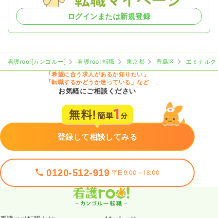
ログインまたは新規登録
看護roo![カンゴルー]
看護roo! 転職
東京都
豊島区
エミナルク
「希望に合う求人があるか知りたい」
「転職するかどうか迷っている」など
お気軽にご相談ください
登録して相談してみる
0120-512-919
平日9:00～18:00