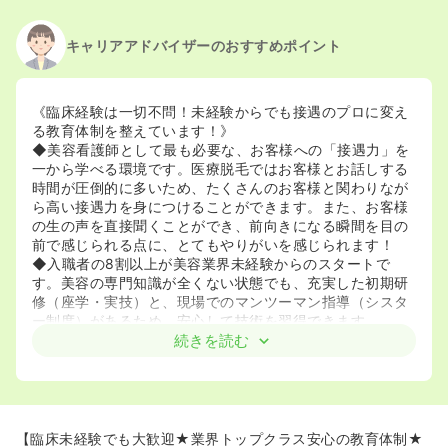
キャリアアドバイザーのおすすめポイント
《臨床経験は一切不問！未経験からでも接遇のプロに変え
る教育体制を整えています！》
◆美容看護師として最も必要な、お客様への「接遇力」を
一から学べる環境です。医療脱毛ではお客様とお話しする
時間が圧倒的に多いため、たくさんのお客様と関わりなが
ら高い接遇力を身につけることができます。また、お客様
の生の声を直接聞くことができ、前向きになる瞬間を目の
前で感じられる点に、とてもやりがいを感じられます！
◆入職者の8割以上が美容業界未経験からのスタートで
す。美容の専門知識が全くない状態でも、充実した初期研
修（座学・実技）と、現場でのマンツーマン指導（シスタ
ー制度）があるため、安心して技術を習得できます。
◆研修を終えて現場に配属された後でも、先輩方が優し
続きを読む
く、わからないことは聞きやすい環境です。マニュアルも
徹底されており、声掛け、手技、手順、物品、立ち位置な
どが細かく設定されているため、「オリジナルの手技」と
いった独自のやり方が発生しにくい環境です。また、習得
するべき手技については教育担当からイラストを用いて丁
【臨床未経験でも大歓迎★業界トップクラス安心の教育体制★