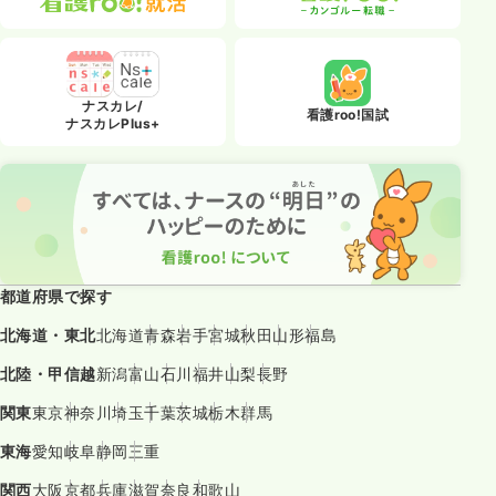
ナスカレ/
看護roo!国試
ナスカレPlus+
都道府県で探す
北海道・東北
北海道
青森
岩手
宮城
秋田
山形
福島
北陸・甲信越
新潟
富山
石川
福井
山梨
長野
関東
東京
神奈川
埼玉
千葉
茨城
栃木
群馬
東海
愛知
岐阜
静岡
三重
関西
大阪
京都
兵庫
滋賀
奈良
和歌山