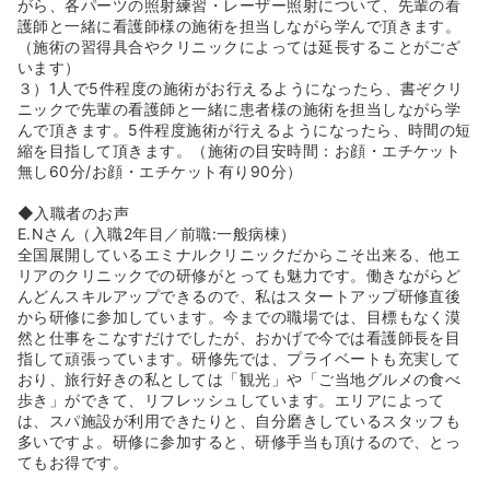
ジングケア治療です。髪の毛よりもさらに細い超極細針を
がら、各パーツの照射練習・レーザー照射について、先輩の看
使用してお肌の表面に小さな穴を開け、肌が持つ自然治癒
護師と一緒に看護師様の施術を担当しながら学んで頂きます。
力を高めることで美肌に導く肌再生治療です！
（施術の習得具合やクリニックによっては延長することがござ
◆美容点滴（白玉点滴）とは：美容・美白・お肌の老化防
います）
止・健康維持など、肌荒れの回復や疲労回復が期待でき、
３）1人で5件程度の施術がお行えるようになったら、書ぞクリ
ダウンタイムがいらない美白治療です。グルタチオン成分
ニックで先輩の看護師と一緒に患者様の施術を担当しながら学
を高配合した点滴を血管内に直接送り込むため、効率よく
んで頂きます。5件程度施術が行えるようになったら、時間の短
成分を全身へ行き渡らせ、身体の内側から美肌・美白へと
縮を目指して頂きます。（施術の目安時間：お顔・エチケット
導きます！
無し60分/お顔・エチケット有り90分）
◆入職者のお声
E.Nさん（入職2年目／前職:一般病棟）
全国展開しているエミナルクリニックだからこそ出来る、他エ
リアのクリニックでの研修がとっても魅力です。働きながらど
んどんスキルアップできるので、私はスタートアップ研修直後
から研修に参加しています。今までの職場では、目標もなく漠
然と仕事をこなすだけでしたが、おかげで今では看護師長を目
指して頑張っています。研修先では、プライベートも充実して
おり、旅行好きの私としては「観光」や「ご当地グルメの食べ
歩き」ができて、リフレッシュしています。エリアによって
は、スパ施設が利用できたりと、自分磨きしているスタッフも
多いですよ。研修に参加すると、研修手当も頂けるので、とっ
てもお得です。