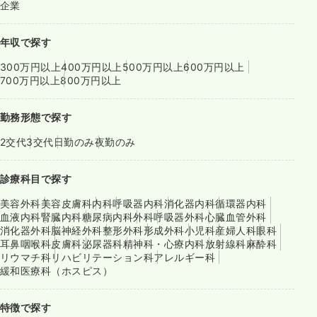
企業
年収で探す
300万円以上
400万円以上
500万円以上
600万円以上
700万円以上
800万円以上
勤務形態で探す
2交代
3交代
日勤のみ
夜勤のみ
診療科目で探す
美容外科
美容皮膚科
内科
呼吸器内科
消化器内科
循環器内科
血液内科
腎臓内科
糖尿病内科
外科
呼吸器外科
心臓血管外科
消化器外科
脳神経外科
整形外科
形成外科
小児科
産婦人科
眼科
耳鼻咽喉科
皮膚科
泌尿器科
精神科・心療内科
放射線科
麻酔科
リウマチ科
リハビリテーション科
アレルギー科
緩和医療科（ホスピス）
特徴で探す