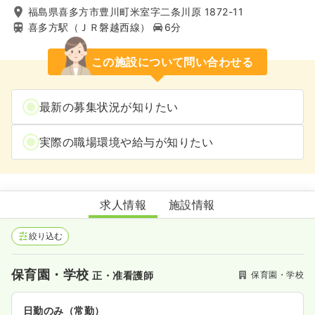
福島県喜多方市豊川町米室字二条川原 1872-11
喜多方駅（ＪＲ磐越西線）
6分
この施設について問い合わせる
最新の募集状況が知りたい
実際の職場環境や給与が知りたい
ドレミ保育園
求人情報
施設情報
絞り込む
保育園・学校
保育園・学校
正・准看護師
日勤のみ（常勤）