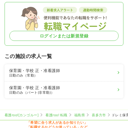
ログインまたは新規登録
この施設の求人一覧
保育園・学校
正・准看護師
日勤のみ（常勤）
保育園・学校
正・准看護師
日勤のみ（パート(非常勤)）
看護roo![カンゴルー]
看護roo! 転職
福島県
喜多方市
ドレミ保
「希望に合う求人があるか知りたい」
「転職するかどうか迷っている」など