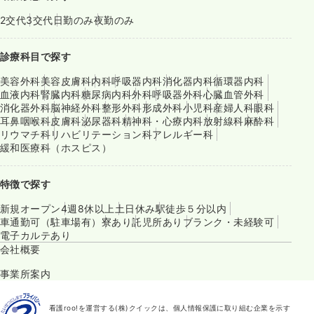
2交代
3交代
日勤のみ
夜勤のみ
診療科目で探す
美容外科
美容皮膚科
内科
呼吸器内科
消化器内科
循環器内科
血液内科
腎臓内科
糖尿病内科
外科
呼吸器外科
心臓血管外科
消化器外科
脳神経外科
整形外科
形成外科
小児科
産婦人科
眼科
耳鼻咽喉科
皮膚科
泌尿器科
精神科・心療内科
放射線科
麻酔科
リウマチ科
リハビリテーション科
アレルギー科
緩和医療科（ホスピス）
特徴で探す
新規オープン
4週8休以上
土日休み
駅徒歩５分以内
車通勤可（駐車場有）
寮あり
託児所あり
ブランク・未経験可
電子カルテあり
会社概要
事業所案内
看護roo!を運営する(株)クイックは、個人情報保護に取り組む企業を示す