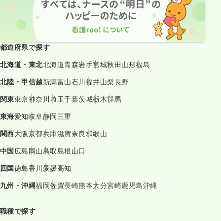
都道府県で探す
北海道・東北
北海道
青森
岩手
宮城
秋田
山形
福島
北陸・甲信越
新潟
富山
石川
福井
山梨
長野
関東
東京
神奈川
埼玉
千葉
茨城
栃木
群馬
東海
愛知
岐阜
静岡
三重
関西
大阪
京都
兵庫
滋賀
奈良
和歌山
中国
広島
岡山
鳥取
島根
山口
四国
徳島
香川
愛媛
高知
九州・沖縄
福岡
佐賀
長崎
熊本
大分
宮崎
鹿児島
沖縄
職種で探す