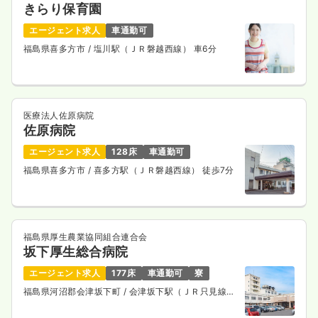
きらり保育園
エージェント求人
車通勤可
福島県喜多方市
/ 塩川駅（ＪＲ磐越西線） 車6分
医療法人佐原病院
佐原病院
エージェント求人
128床
車通勤可
福島県喜多方市
/ 喜多方駅（ＪＲ磐越西線） 徒歩7分
福島県厚生農業協同組合連合会
坂下厚生総合病院
エージェント求人
177床
車通勤可
寮
福島県河沼郡会津坂下町
/ 会津坂下駅（ＪＲ只見線）
徒歩13分