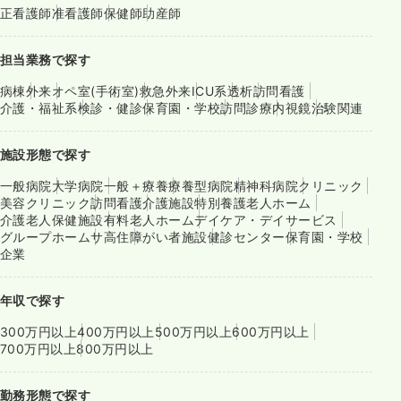
正看護師
准看護師
保健師
助産師
担当業務で探す
病棟
外来
オペ室(手術室)
救急外来
ICU系
透析
訪問看護
介護・福祉系
検診・健診
保育園・学校
訪問診療
内視鏡
治験関連
施設形態で探す
一般病院
大学病院
一般＋療養
療養型病院
精神科病院
クリニック
美容クリニック
訪問看護
介護施設
特別養護老人ホーム
介護老人保健施設
有料老人ホーム
デイケア・デイサービス
グループホーム
サ高住
障がい者施設
健診センター
保育園・学校
企業
年収で探す
300万円以上
400万円以上
500万円以上
600万円以上
700万円以上
800万円以上
勤務形態で探す