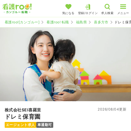
気になる
登録/ログイン
求人検索
メニュー
看護roo![カンゴルー]
看護roo! 転職
福島県
喜多方市
ドレミ保
2026/08/04更新
株式会社SEI喜羅里
ドレミ保育園
エージェント求人
車通勤可