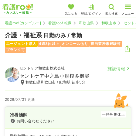
気になる
登録/ログイン
求人検索
メニュー
看護roo![カンゴルー]
看護roo! 転職
和歌山県
和歌山市
セント
介護・福祉系
日勤のみ / 常勤
エージェント求人
4週8休以上
オンコールあり
担当業務未経験可
ブランク可
セントケア和歌山株式会社
施設情報
セントケア中之島小規模多機能
和歌山県和歌山市 / 紀和駅 徒歩5分
2026/07/31 更新
准看護師
一時募集休止
お問い合わせください
勤務時間