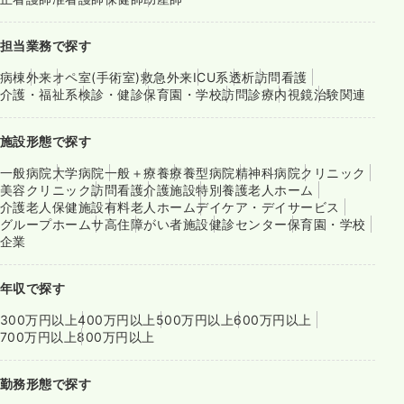
担当業務で探す
病棟
外来
オペ室(手術室)
救急外来
ICU系
透析
訪問看護
介護・福祉系
検診・健診
保育園・学校
訪問診療
内視鏡
治験関連
施設形態で探す
一般病院
大学病院
一般＋療養
療養型病院
精神科病院
クリニック
美容クリニック
訪問看護
介護施設
特別養護老人ホーム
介護老人保健施設
有料老人ホーム
デイケア・デイサービス
グループホーム
サ高住
障がい者施設
健診センター
保育園・学校
企業
年収で探す
300万円以上
400万円以上
500万円以上
600万円以上
700万円以上
800万円以上
勤務形態で探す