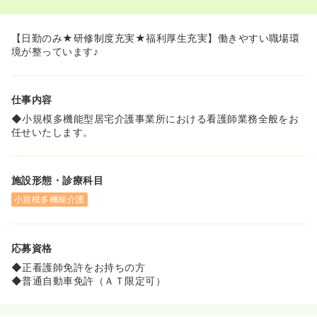
り、しっかりとした生活基盤を作ることができます。≫
◆人気ホテル・レジャー施設等、特別優待価格でご利用い
ただくことができます。
【日勤のみ★研修制度充実★福利厚生充実】働きやすい職場環
◆法人全体で働き方改革を実施しており、プライベートと
境が整っています♪
両立して勤務することができます。
◆長期所得補償制度があり、怪我や病気をした際の給与
等、個人加入保険ではカバーできない範囲を補うことがで
仕事内容
きます。
◆小規模多機能型居宅介護事業所における看護師業務全般をお
任せいたします。
施設形態・診療科目
小規模多機能介護
応募資格
◆正看護師免許をお持ちの方
◆普通自動車免許（ＡＴ限定可）