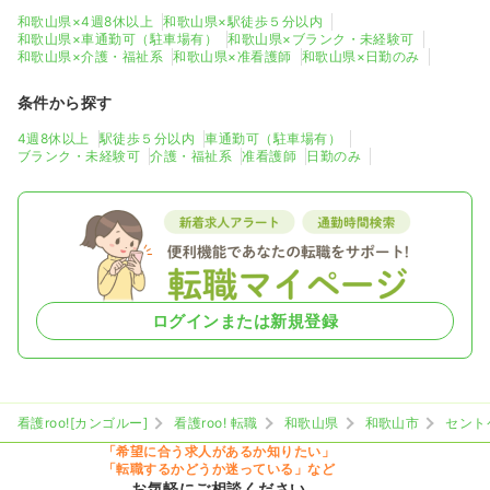
和歌山県×4週8休以上
和歌山県×駅徒歩５分以内
和歌山県×車通勤可（駐車場有）
和歌山県×ブランク・未経験可
和歌山県×介護・福祉系
和歌山県×准看護師
和歌山県×日勤のみ
条件から探す
4週8休以上
駅徒歩５分以内
車通勤可（駐車場有）
ブランク・未経験可
介護・福祉系
准看護師
日勤のみ
ログインまたは新規登録
看護roo![カンゴルー]
看護roo! 転職
和歌山県
和歌山市
セント
「希望に合う求人があるか知りたい」
「転職するかどうか迷っている」など
お気軽にご相談ください