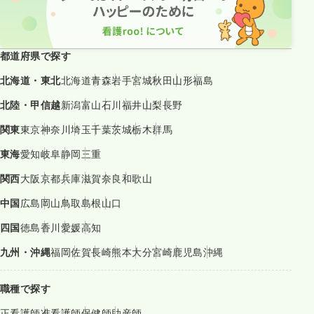
都道府県で探す
北海道・東北
北海道
青森
岩手
宮城
秋田
山形
福島
北陸・甲信越
新潟
富山
石川
福井
山梨
長野
関東
東京
神奈川
埼玉
千葉
茨城
栃木
群馬
東海
愛知
岐阜
静岡
三重
関西
大阪
京都
兵庫
滋賀
奈良
和歌山
中国
広島
岡山
鳥取
島根
山口
四国
徳島
香川
愛媛
高知
九州・沖縄
福岡
佐賀
長崎
熊本
大分
宮崎
鹿児島
沖縄
職種で探す
正看護師
准看護師
保健師
助産師