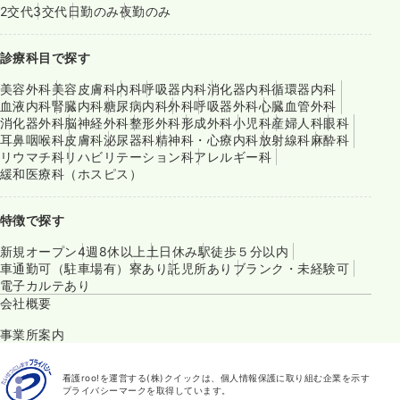
2交代
3交代
日勤のみ
夜勤のみ
診療科目で探す
美容外科
美容皮膚科
内科
呼吸器内科
消化器内科
循環器内科
血液内科
腎臓内科
糖尿病内科
外科
呼吸器外科
心臓血管外科
消化器外科
脳神経外科
整形外科
形成外科
小児科
産婦人科
眼科
耳鼻咽喉科
皮膚科
泌尿器科
精神科・心療内科
放射線科
麻酔科
リウマチ科
リハビリテーション科
アレルギー科
緩和医療科（ホスピス）
特徴で探す
新規オープン
4週8休以上
土日休み
駅徒歩５分以内
車通勤可（駐車場有）
寮あり
託児所あり
ブランク・未経験可
電子カルテあり
会社概要
事業所案内
看護roo!を運営する(株)クイックは、個人情報保護に取り組む企業を示す
プライバシーマークを取得しています。