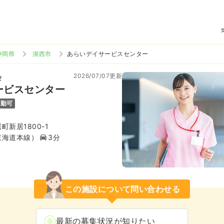
静岡県
湖西市
あらいデイサービスセンター
2026/07/07更新
会
ービスセンター
通勤可
新居1800-1
東海道本線）
3分
この施設について問い合わせる
最新の募集状況が知りたい