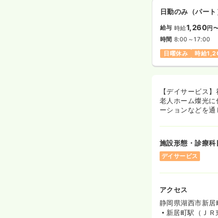
日勤のみ（パート
1,260
給与
時給
円
時間
8:00～17:00
日曜休み
時給1,
【デイサービス】
老人ホーム燦光に
ーションなどを通
施設形態・診療科
デイサービス
アクセス
静岡県湖西市新居町
新居町駅（ＪＲ