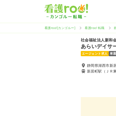
看護roo![カンゴルー]
看護roo! 転職
社会福祉法人新和
あらいデイサ
エージェント求人
車
静岡県湖西市新居町
新居町駅（ＪＲ