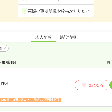
実際の職場環境や給与が知りたい
あらいデイサービスセンター
求人情報
施設情報
護師
・准看護師
万円
/月
気になる
120日
4週8休以上
月給22万円以上可