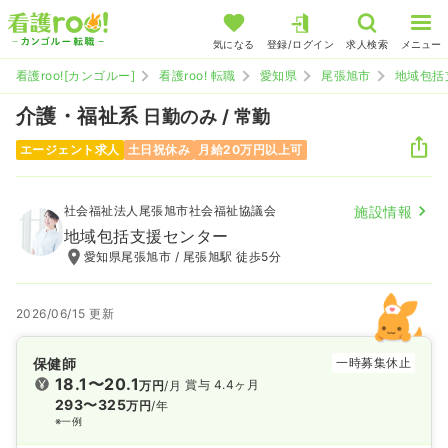
気になる
登録/ログイン
求人検索
メニュー
看護roo![カンゴルー]
看護roo! 転職
愛知県
尾張旭市
地域包括
介護・福祉系
日勤のみ / 常勤
エージェント求人
土日祝休み
月給20万円以上可
社会福祉法人尾張旭市社会福祉協議会
施設情報
地域包括支援センター
愛知県尾張旭市 / 尾張旭駅 徒歩5分
2026/06/15 更新
保健師
一時募集休止
18.1〜20.1
賞与 4.4ヶ月
万円
/月
293〜325
万円
/年
※一例