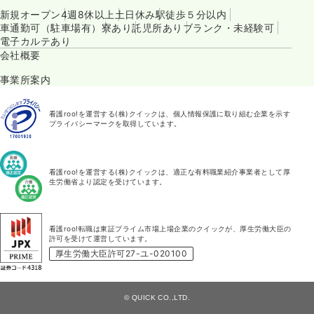
新規オープン
4週8休以上
土日休み
駅徒歩５分以内
車通勤可（駐車場有）
寮あり
託児所あり
ブランク・未経験可
電子カルテあり
会社概要
事業所案内
看護roo!を運営する(株)クイックは、個人情報保護に取り組む企業を示す
プライバシーマークを取得しています。
看護roo!を運営する(株)クイックは、適正な有料職業紹介事業者として厚
生労働省より認定を受けています。
看護roo!転職は東証プライム市場上場企業のクイックが、厚生労働大臣の
許可を受けて運営しています。
厚生労働大臣許可27-ユ-020100
© QUICK CO.,LTD.