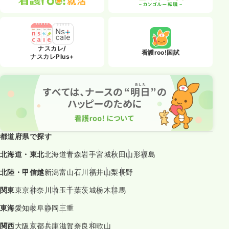
ナスカレ/
看護roo!国試
ナスカレPlus+
都道府県で探す
北海道・東北
北海道
青森
岩手
宮城
秋田
山形
福島
北陸・甲信越
新潟
富山
石川
福井
山梨
長野
関東
東京
神奈川
埼玉
千葉
茨城
栃木
群馬
東海
愛知
岐阜
静岡
三重
関西
大阪
京都
兵庫
滋賀
奈良
和歌山