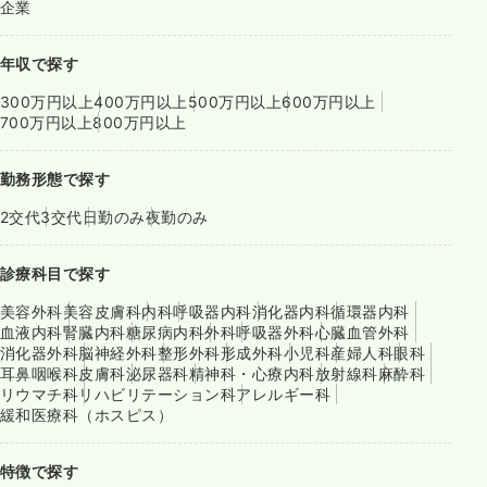
企業
年収で探す
300万円以上
400万円以上
500万円以上
600万円以上
700万円以上
800万円以上
勤務形態で探す
2交代
3交代
日勤のみ
夜勤のみ
診療科目で探す
美容外科
美容皮膚科
内科
呼吸器内科
消化器内科
循環器内科
血液内科
腎臓内科
糖尿病内科
外科
呼吸器外科
心臓血管外科
消化器外科
脳神経外科
整形外科
形成外科
小児科
産婦人科
眼科
耳鼻咽喉科
皮膚科
泌尿器科
精神科・心療内科
放射線科
麻酔科
リウマチ科
リハビリテーション科
アレルギー科
緩和医療科（ホスピス）
特徴で探す