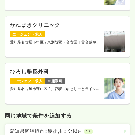
2分
かねまきクリニック
エージェント求人
愛知県名古屋市中区
/ 東別院駅（名古屋市営名城線）
徒歩2分
ひろし整形外科
エージェント求人
車通勤可
愛知県名古屋市守山区
/ 川宮駅（ゆとりーとライン）
徒歩6分
同じ地域で条件を追加する
愛知県尾張旭市
×
駅徒歩５分以内
12