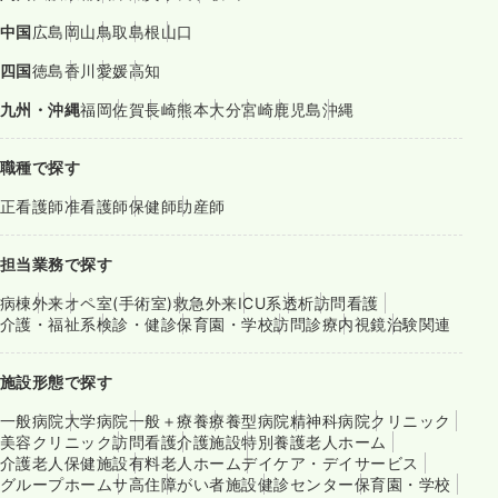
中国
広島
岡山
鳥取
島根
山口
四国
徳島
香川
愛媛
高知
九州・沖縄
福岡
佐賀
長崎
熊本
大分
宮崎
鹿児島
沖縄
職種で探す
正看護師
准看護師
保健師
助産師
担当業務で探す
病棟
外来
オペ室(手術室)
救急外来
ICU系
透析
訪問看護
介護・福祉系
検診・健診
保育園・学校
訪問診療
内視鏡
治験関連
施設形態で探す
一般病院
大学病院
一般＋療養
療養型病院
精神科病院
クリニック
美容クリニック
訪問看護
介護施設
特別養護老人ホーム
介護老人保健施設
有料老人ホーム
デイケア・デイサービス
グループホーム
サ高住
障がい者施設
健診センター
保育園・学校