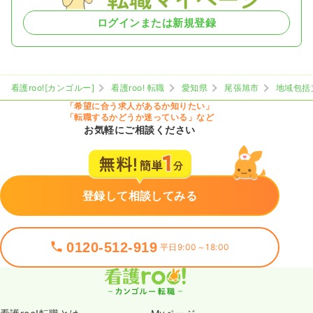
ログインまたは新規登録
看護roo![カンゴルー]
看護roo! 転職
愛知県
尾張旭市
地域包括
「希望に合う求人があるか知りたい」
「転職するかどうか迷っている」など
お気軽にご相談ください
登録して相談してみる
0120-512-919
平日9:00～18:00