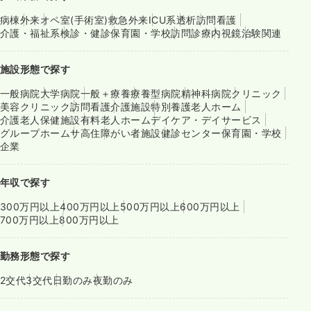
病棟
外来
オペ室(手術室)
救急外来
ICU系
透析
訪問看護
介護・福祉系
検診・健診
保育園・学校
訪問診療
内視鏡
治験関連
施設形態で探す
一般病院
大学病院
一般＋療養
療養型病院
精神科病院
クリニック
美容クリニック
訪問看護
介護施設
特別養護老人ホーム
介護老人保健施設
有料老人ホーム
デイケア・デイサービス
グループホーム
サ高住
障がい者施設
健診センター
保育園・学校
企業
年収で探す
300万円以上
400万円以上
500万円以上
600万円以上
700万円以上
800万円以上
勤務形態で探す
2交代
3交代
日勤のみ
夜勤のみ