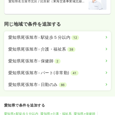
愛知県名古屋市北区
/ 比良駅（東海交通事業城北線）
徒歩19分
同じ地域で条件を追加する
愛知県尾張旭市
×
駅徒歩５分以内
12
愛知県尾張旭市
×
介護・福祉系
38
愛知県尾張旭市
×
保健師
2
愛知県尾張旭市
×
パート(非常勤)
41
愛知県尾張旭市
×
日勤のみ
86
愛知県で条件を追加する
愛知県×駅徒歩５分以内
愛知県×介護・福祉系
愛知県×保健師