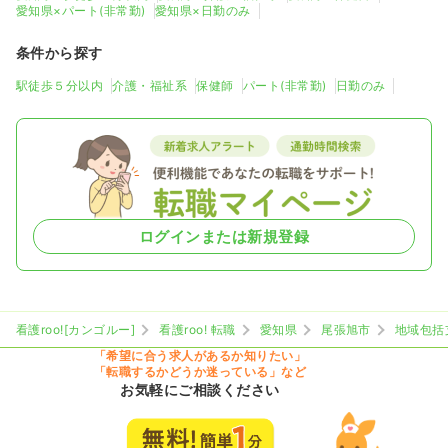
愛知県×パート(非常勤)
愛知県×日勤のみ
条件から探す
駅徒歩５分以内
介護・福祉系
保健師
パート(非常勤)
日勤のみ
ログインまたは新規登録
看護roo![カンゴルー]
看護roo! 転職
愛知県
尾張旭市
地域包括
「希望に合う求人があるか知りたい」
「転職するかどうか迷っている」など
お気軽にご相談ください