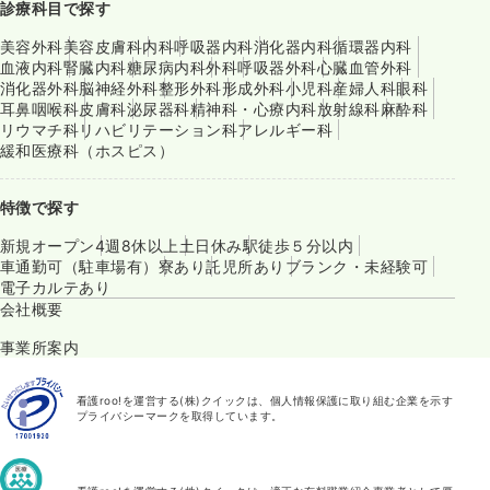
診療科目で探す
美容外科
美容皮膚科
内科
呼吸器内科
消化器内科
循環器内科
血液内科
腎臓内科
糖尿病内科
外科
呼吸器外科
心臓血管外科
消化器外科
脳神経外科
整形外科
形成外科
小児科
産婦人科
眼科
耳鼻咽喉科
皮膚科
泌尿器科
精神科・心療内科
放射線科
麻酔科
リウマチ科
リハビリテーション科
アレルギー科
緩和医療科（ホスピス）
特徴で探す
新規オープン
4週8休以上
土日休み
駅徒歩５分以内
車通勤可（駐車場有）
寮あり
託児所あり
ブランク・未経験可
電子カルテあり
会社概要
事業所案内
看護roo!を運営する(株)クイックは、個人情報保護に取り組む企業を示す
プライバシーマークを取得しています。