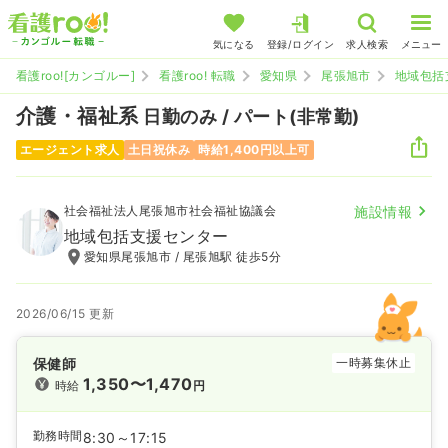
気になる
登録/ログイン
求人検索
メニュー
看護roo![カンゴルー]
看護roo! 転職
愛知県
尾張旭市
地域包括
介護・福祉系
日勤のみ / パート(非常勤)
エージェント求人
土日祝休み
時給1,400円以上可
社会福祉法人尾張旭市社会福祉協議会
施設情報
地域包括支援センター
愛知県尾張旭市 / 尾張旭駅 徒歩5分
2026/06/15 更新
保健師
一時募集休止
1,350〜1,470
時給
円
勤務時間
8:30～17:15