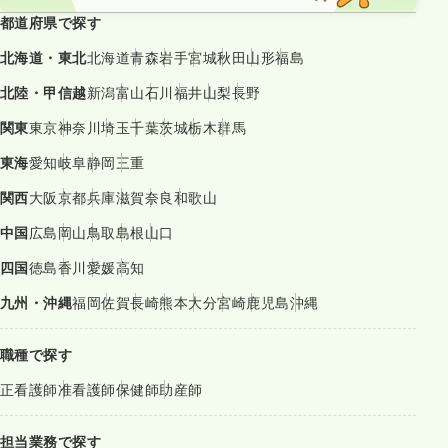
都道府県で探す
北海道・東北
北海道
青森
岩手
宮城
秋田
山形
福島
北陸・甲信越
新潟
富山
石川
福井
山梨
長野
関東
東京
神奈川
埼玉
千葉
茨城
栃木
群馬
東海
愛知
岐阜
静岡
三重
関西
大阪
京都
兵庫
滋賀
奈良
和歌山
中国
広島
岡山
鳥取
島根
山口
四国
徳島
香川
愛媛
高知
九州・沖縄
福岡
佐賀
長崎
熊本
大分
宮崎
鹿児島
沖縄
職種で探す
正看護師
准看護師
保健師
助産師
担当業務で探す