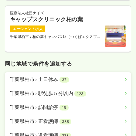
医療法人社団ナイズ
キャップスクリニック柏の葉
エージェント求人
千葉県柏市
/ 柏の葉キャンパス駅（つくばエクスプレ
ス） 徒歩3分
同じ地域で条件を追加する
千葉県柏市
×
土日休み
37
千葉県柏市
×
駅徒歩５分以内
123
千葉県柏市
×
訪問診療
15
千葉県柏市
×
正看護師
388
千葉県柏市
×
准看護師
228