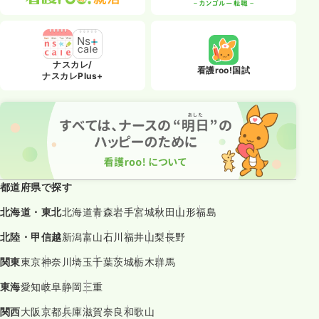
ナスカレ/
看護roo!国試
ナスカレPlus+
都道府県で探す
北海道・東北
北海道
青森
岩手
宮城
秋田
山形
福島
北陸・甲信越
新潟
富山
石川
福井
山梨
長野
関東
東京
神奈川
埼玉
千葉
茨城
栃木
群馬
東海
愛知
岐阜
静岡
三重
関西
大阪
京都
兵庫
滋賀
奈良
和歌山