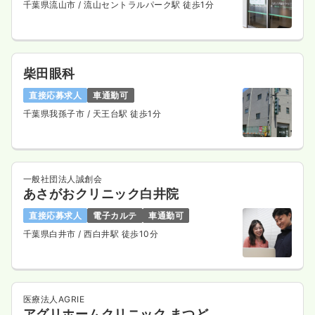
千葉県流山市
/ 流山セントラルパーク駅 徒歩1分
柴田眼科
直接応募求人
車通勤可
千葉県我孫子市
/ 天王台駅 徒歩1分
一般社団法人誠創会
あさがおクリニック白井院
直接応募求人
電子カルテ
車通勤可
千葉県白井市
/ 西白井駅 徒歩10分
医療法人AGRIE
アグリホームクリニック まつど