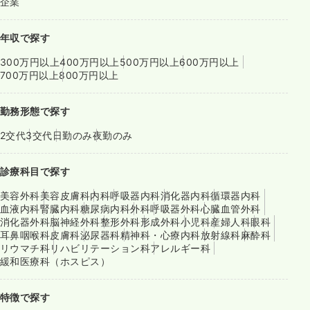
企業
年収で探す
300万円以上
400万円以上
500万円以上
600万円以上
700万円以上
800万円以上
勤務形態で探す
2交代
3交代
日勤のみ
夜勤のみ
診療科目で探す
美容外科
美容皮膚科
内科
呼吸器内科
消化器内科
循環器内科
血液内科
腎臓内科
糖尿病内科
外科
呼吸器外科
心臓血管外科
消化器外科
脳神経外科
整形外科
形成外科
小児科
産婦人科
眼科
耳鼻咽喉科
皮膚科
泌尿器科
精神科・心療内科
放射線科
麻酔科
リウマチ科
リハビリテーション科
アレルギー科
緩和医療科（ホスピス）
特徴で探す