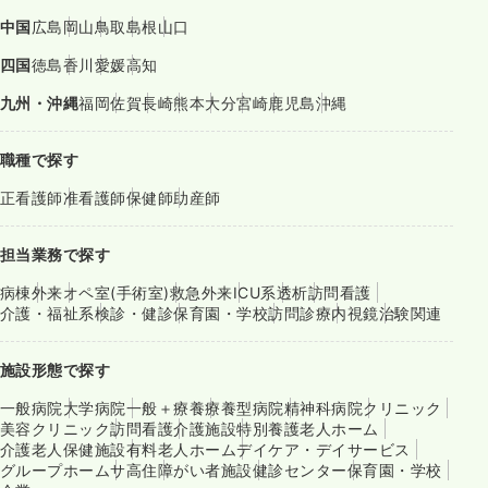
中国
広島
岡山
鳥取
島根
山口
四国
徳島
香川
愛媛
高知
九州・沖縄
福岡
佐賀
長崎
熊本
大分
宮崎
鹿児島
沖縄
職種で探す
正看護師
准看護師
保健師
助産師
担当業務で探す
病棟
外来
オペ室(手術室)
救急外来
ICU系
透析
訪問看護
介護・福祉系
検診・健診
保育園・学校
訪問診療
内視鏡
治験関連
施設形態で探す
一般病院
大学病院
一般＋療養
療養型病院
精神科病院
クリニック
美容クリニック
訪問看護
介護施設
特別養護老人ホーム
介護老人保健施設
有料老人ホーム
デイケア・デイサービス
グループホーム
サ高住
障がい者施設
健診センター
保育園・学校