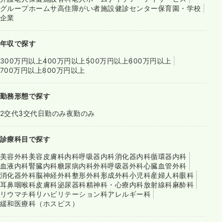
グループホーム
サ高住
障がい者施設
健診センター
保育園・学校
企業
年収で探す
300万円以上
400万円以上
500万円以上
600万円以上
700万円以上
800万円以上
勤務形態で探す
2交代
3交代
日勤のみ
夜勤のみ
診療科目で探す
美容外科
美容皮膚科
内科
呼吸器内科
消化器内科
循環器内科
血液内科
腎臓内科
糖尿病内科
外科
呼吸器外科
心臓血管外科
消化器外科
脳神経外科
整形外科
形成外科
小児科
産婦人科
眼科
耳鼻咽喉科
皮膚科
泌尿器科
精神科・心療内科
放射線科
麻酔科
リウマチ科
リハビリテーション科
アレルギー科
緩和医療科（ホスピス）