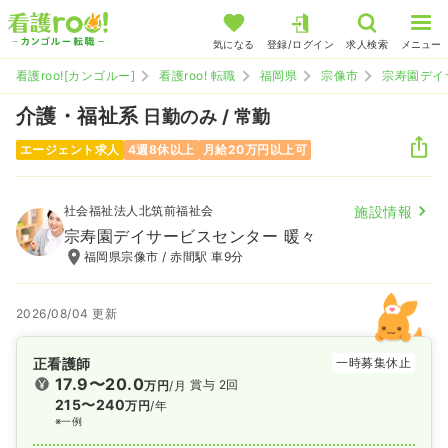
気になる
登録/ログイン
求人検索
メニュー
看護roo![カンゴルー]
看護roo! 転職
福岡県
宗像市
宗寿園デイ
介護・福祉系
日勤のみ / 常勤
エージェント求人
4週8休以上
月給20万円以上可
社会福祉法人北筑前福祉会
施設情報
宗寿園デイサービスセンター 暖々
福岡県宗像市 / 赤間駅 車9分
2026/08/04 更新
正看護師
一時募集休止
17.9〜20.0
賞与 2回
万円
/月
215〜240
万円
/年
※一例