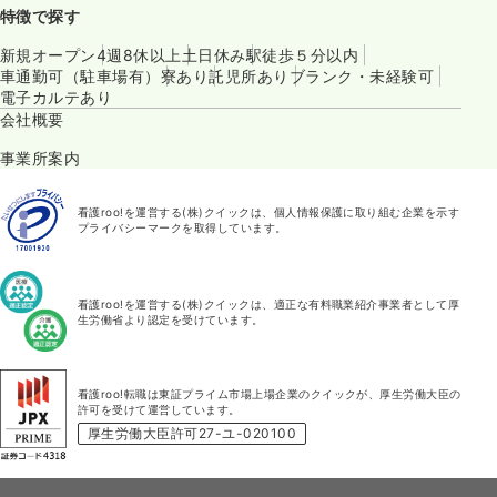
特徴で探す
新規オープン
4週8休以上
土日休み
駅徒歩５分以内
車通勤可（駐車場有）
寮あり
託児所あり
ブランク・未経験可
電子カルテあり
会社概要
事業所案内
看護roo!を運営する(株)クイックは、個人情報保護に取り組む企業を示す
プライバシーマークを取得しています。
看護roo!を運営する(株)クイックは、適正な有料職業紹介事業者として厚
生労働省より認定を受けています。
看護roo!転職は東証プライム市場上場企業のクイックが、厚生労働大臣の
許可を受けて運営しています。
厚生労働大臣許可27-ユ-020100