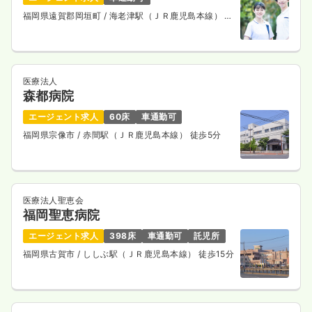
福岡県遠賀郡岡垣町
/ 海老津駅（ＪＲ鹿児島本線） バ
ス12分
医療法人
森都病院
エージェント求人
60床
車通勤可
福岡県宗像市
/ 赤間駅（ＪＲ鹿児島本線） 徒歩5分
医療法人聖恵会
福岡聖恵病院
エージェント求人
398床
車通勤可
託児所
福岡県古賀市
/ ししぶ駅（ＪＲ鹿児島本線） 徒歩15分