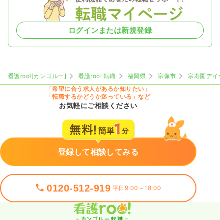
ログインまたは新規登録
看護roo![カンゴルー]
看護roo! 転職
福岡県
宗像市
宗寿園デイ
「希望に合う求人があるか知りたい」
「転職するかどうか迷っている」など
お気軽にご相談ください
登録して相談してみる
0120-512-919
平日9:00～18:00