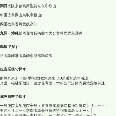
関西
大阪
京都
兵庫
滋賀
奈良
和歌山
中国
広島
岡山
鳥取
島根
山口
四国
徳島
香川
愛媛
高知
九州・沖縄
福岡
佐賀
長崎
熊本
大分
宮崎
鹿児島
沖縄
職種で探す
正看護師
准看護師
保健師
助産師
担当業務で探す
病棟
外来
オペ室(手術室)
救急外来
ICU系
透析
訪問看護
介護・福祉系
検診・健診
保育園・学校
訪問診療
内視鏡
治験関連
施設形態で探す
一般病院
大学病院
一般＋療養
療養型病院
精神科病院
クリニック
美容クリニック
訪問看護
介護施設
特別養護老人ホーム
介護老人保健施設
有料老人ホーム
デイケア・デイサービス