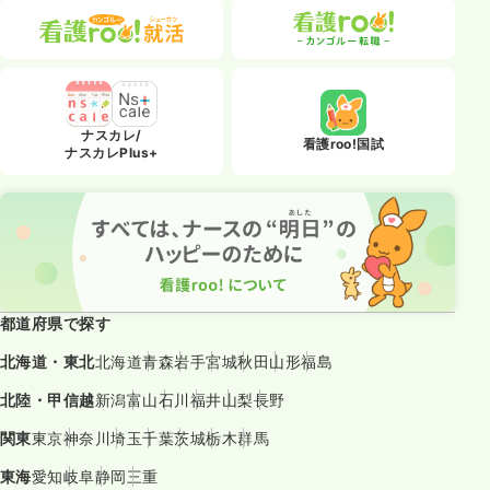
ナスカレ/
看護roo!国試
ナスカレPlus+
都道府県で探す
北海道・東北
北海道
青森
岩手
宮城
秋田
山形
福島
北陸・甲信越
新潟
富山
石川
福井
山梨
長野
関東
東京
神奈川
埼玉
千葉
茨城
栃木
群馬
東海
愛知
岐阜
静岡
三重