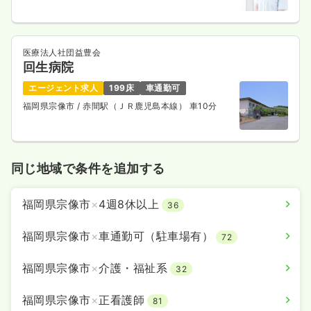
医療法人社団益豊会
回生病院
エージェント求人
199床
車通勤可
福岡県宗像市
/ 赤間駅（ＪＲ鹿児島本線） 車10分
同じ地域で条件を追加する
福岡県宗像市
×
4週8休以上
36
福岡県宗像市
×
車通勤可（駐車場有）
72
福岡県宗像市
×
介護・福祉系
32
福岡県宗像市
×
正看護師
81