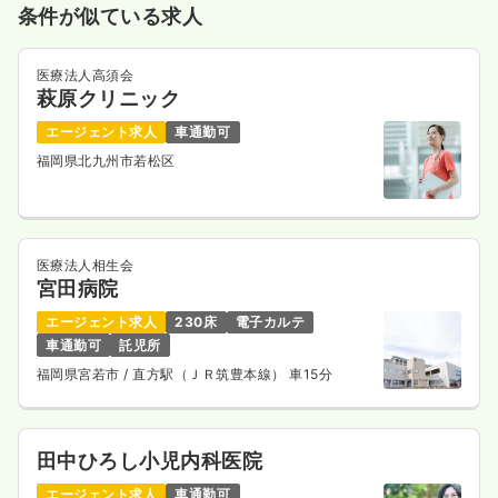
条件が似ている求人
医療法人高須会
萩原クリニック
エージェント求人
車通勤可
福岡県北九州市若松区
医療法人相生会
宮田病院
エージェント求人
230床
電子カルテ
車通勤可
託児所
福岡県宮若市
/ 直方駅（ＪＲ筑豊本線） 車15分
田中ひろし小児内科医院
エージェント求人
車通勤可